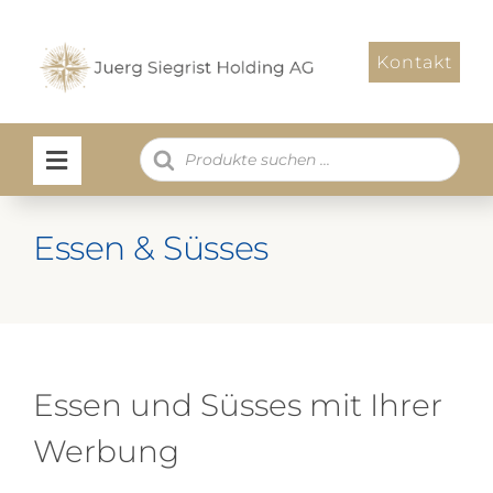
Zum
Inhalt
Kontakt
springen
Products
search
Essen & Süsses
Essen und Süsses mit Ihrer
Werbung