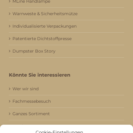
MLine Handlampe
Warnweste & Sicherheitsmütze
Individualisierte Verpackungen
Patentierte Dichtstoffpresse
Dumpster Box Story
Könnte Sie interessieren
Wer wir sind
Fachmessebesuch
Ganzes Sortiment
Kataloge
Cookie-Einstellungen