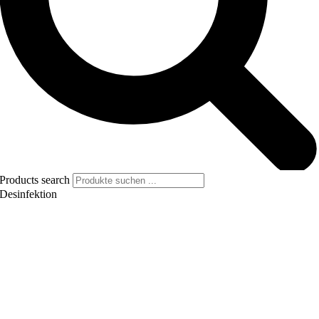
Products search
Desinfektion