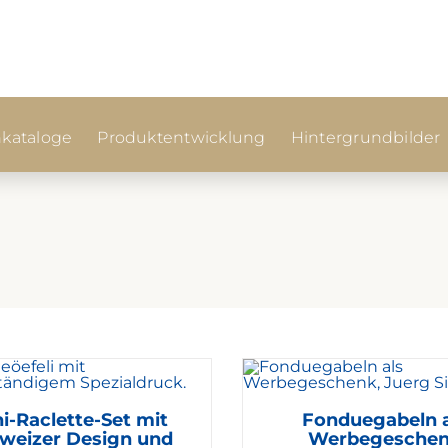
kataloge
Produktentwicklung
Hintergrundbilder
i-Raclette-Set mit
Fonduegabeln a
weizer Design und
Werbegesche