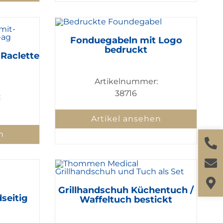
Fonduegabeln mit Logo
bedruckt
 Raclette
Artikelnummer:
38716
:
Artikel ansehen
n
Grillhandschuh Küchentuch /
seitig
Waffeltuch bestickt