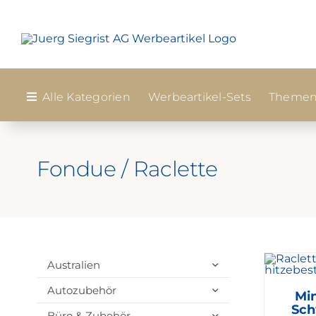
Zum
Inhalt
springen
Alle Kategorien
Werbeartikel-Sets
Themen
Fondue / Raclette
Australien
Autozubehör
Min
Sch
Büro & Zubehör