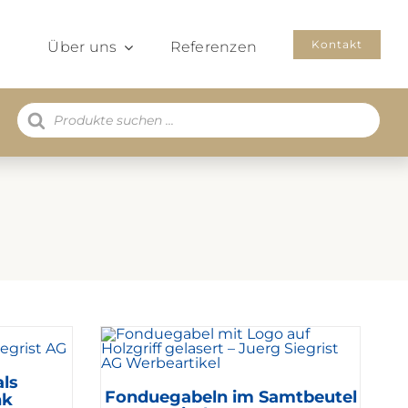
Kontakt
Über uns
Referenzen
Products
search
ls
Fonduegabeln im Samtbeutel
nk