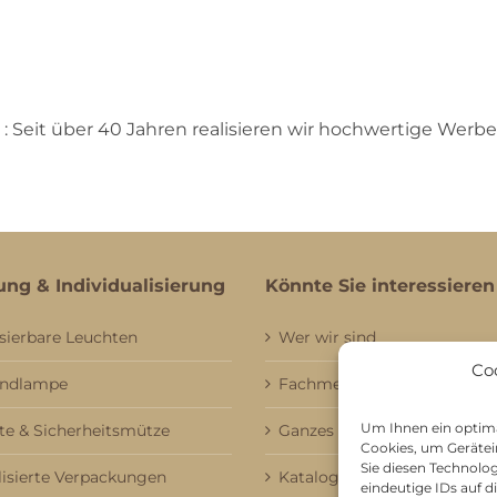
: Seit über 40 Jahren realisieren wir hochwertige Werbea
ung & Individualisierung
Könnte Sie interessieren
sierbare Leuchten
Wer wir sind
Co
andlampe
Fachmessebesuch
Um Ihnen ein optima
e & Sicherheitsmütze
Ganzes Sortiment
Cookies, um Gerätei
Sie diesen Technolo
lisierte Verpackungen
Kataloge
eindeutige IDs auf 