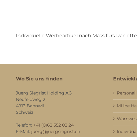
Individuelle Werbeartikel nach Mass fürs Raclette 
Wo Sie uns finden
Entwickl
Juerg Siegrist Holding AG
Personali
Neufeldweg 2
4913 Bannwil
MLine H
Schweiz
Warnwest
Telefon:
+41 (0)62 552 02 24
E-Mail:
juerg@juergsiegrist.ch
Individua