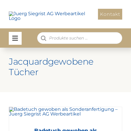
Zum
Inhalt
Kontakt
springen
Products
search
Jacquardgewobene
Tücher
Badetuch gewoben als