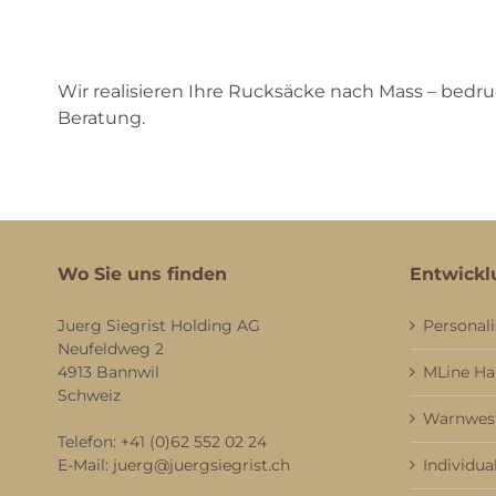
Wir realisieren Ihre Rucksäcke nach Mass – bedru
Beratung.
Wo Sie uns finden
Entwickl
Juerg Siegrist Holding AG
Personali
Neufeldweg 2
4913 Bannwil
MLine H
Schweiz
Warnwest
Telefon:
+41 (0)62 552 02 24
E-Mail:
juerg@juergsiegrist.ch
Individua