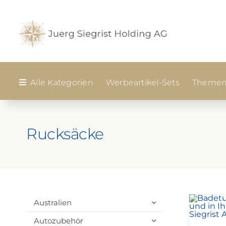
Zum
Inhalt
springen
Alle Kategorien
Werbeartikel-Sets
Themen
Rucksäcke
Australien
Autozubehör