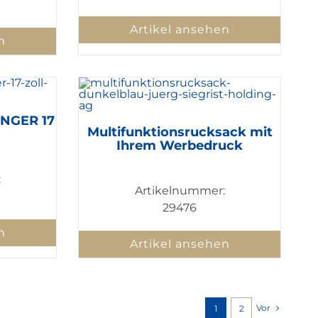
Artikel ansehen
n
NGER 17
Multifunktionsrucksack mit
Ihrem Werbedruck
:
Artikelnummer:
29476
n
Artikel ansehen
Vor
1
2