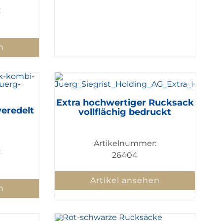
:
n
Extra hochwertiger Rucksack
eredelt
vollflächig bedruckt
Artikelnummer:
:
26404
Artikel ansehen
n