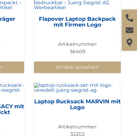
Träger
Flapover Laptop Backpack
mit Firmen Logo
:
Artikelnummer:
36409
n
Artikel ansehen
Laptop Rucksack MARVIN mit
GACY mit
Logo
ickt
Artikelnummer:
:
32202