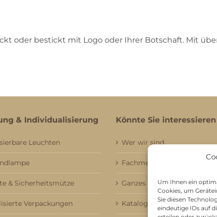
ckt oder bestickt mit Logo oder Ihrer Botschaft. Mit üb
ung & Individualisierung
Könnte Sie interessieren
sierbare Leuchten
Wer wir sind
Co
andlampe
Fachmessebesuch
Um Ihnen ein optima
e & Sicherheitsmütze
Ganzes Sortiment
Cookies, um Gerätei
Sie diesen Technolo
lisierte Verpackungen
Kataloge
eindeutige IDs auf 
erteilen oder zurü