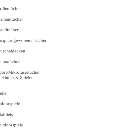
rillentücher
amamtücher
andtücher
acquardgewobene Tücher
uscheldecken
aunatücher
port-Mikrofasertücher
Kinder & Spielen
älle
ndoorspiele
al-Sets
utdoorspiele