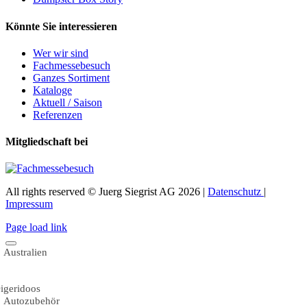
Könnte Sie interessieren
Wer wir sind
Fachmessebesuch
Ganzes Sortiment
Kataloge
Aktuell / Saison
Referenzen
Mitgliedschaft bei
All rights reserved © Juerg Siegrist AG 2026 |
Datenschutz
|
Impressum
Page load link
Australien
igeridoos
Autozubehör