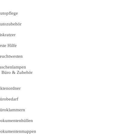
utopflege
utozubehör
iskratzer
rste Hilfe
euchtwesten
aschenlampen
Büro & Zubehör
ktenordner
ürobedarf
üroklammern
okumentenhüllen
okumentenmappen