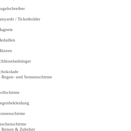
ugelschreiber
anyards / Ticketholder
agnete
edaillen
ünzen
chlüsselanhänger
chokolade
Regen- und Sonnenschirme
olfschirme
egenbekleidung
onnenschirme
aschenschirme
Reisen & Zubehör