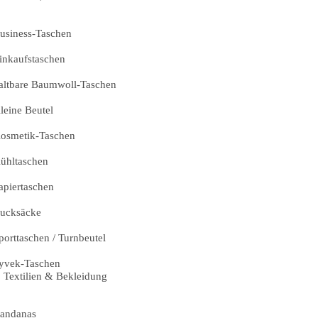
usiness-Taschen
inkaufstaschen
altbare Baumwoll-Taschen
leine Beutel
osmetik-Taschen
ühltaschen
apiertaschen
ucksäcke
porttaschen / Turnbeutel
yvek-Taschen
Textilien & Bekleidung
andanas