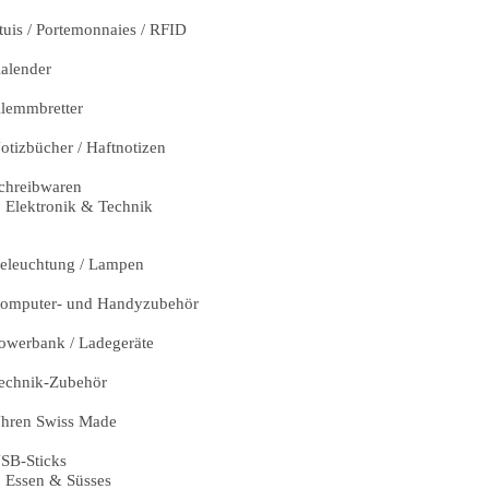
tuis / Portemonnaies / RFID
alender
lemmbretter
otizbücher / Haftnotizen
chreibwaren
Elektronik & Technik
eleuchtung / Lampen
omputer- und Handyzubehör
owerbank / Ladegeräte
echnik-Zubehör
hren Swiss Made
SB-Sticks
Essen & Süsses