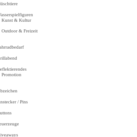
lüschtiere
asserspielfiguren
Kunst & Kultur
Outdoor & Freizeit
ahrradbedarf
rillabend
eflektierendes
Promotion
bzeichen
nstecker / Pins
uttons
euerzeuge
iveaways