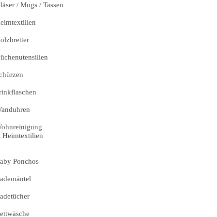
läser / Mugs / Tassen
eimtextilien
olzbretter
üchenutensilien
chürzen
rinkflaschen
anduhren
ohnreinigung
Heimtextilien
aby Ponchos
ademäntel
adetücher
ettwäsche