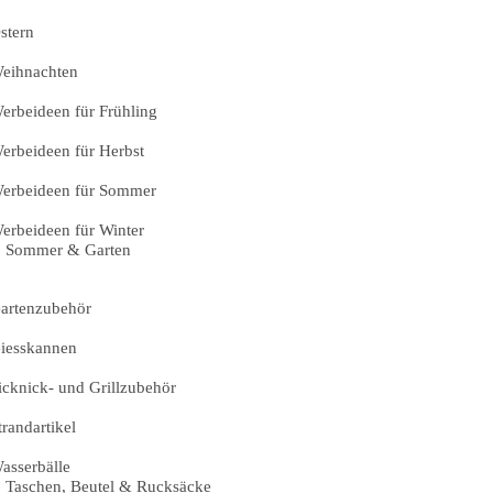
stern
eihnachten
erbeideen für Frühling
erbeideen für Herbst
erbeideen für Sommer
erbeideen für Winter
Sommer & Garten
artenzubehör
iesskannen
icknick- und Grillzubehör
trandartikel
asserbälle
Taschen, Beutel & Rucksäcke