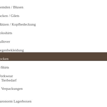
emden / Blusen
acken / Gilets
ützen / Kopfbedeckung
oloshirts
ullover
egenbekleidung
ocken
-Shirts
orkwear
Tierbedarf
Verpackungen
uronorm Lagerboxen