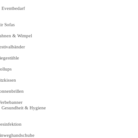
Eventbedarf
ir Sofas
ahnen & Wimpel
estivalbänder
iegestühle
ollups
itzkissen
onnenbrillen
erbebanner
Gesundheit & Hygiene
esinfektion
inweghandschuhe