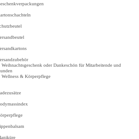
eschenkverpackungen
artonschachteln
chutzbeutel
ersandbeutel
ersandkartons
ersandzubehör
Weihnachtsgeschenk oder Dankeschön für Mitarbeitende und
unden
Wellness & Körperpflege
adezusätze
odymassindex
örperpflege
ippenbalsam
aniküre