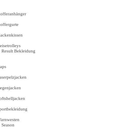
offeranhänger
offergurte
ackenkissen
eisetrolleys
Result Bekleidung
aps
aserpelzjacken
egenjacken
oftshelljacken
portbekleidung
arnwesten
Season