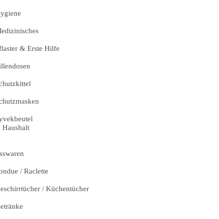
ygiene
edizinisches
flaster & Erste Hilfe
illendosen
chutzkittel
chutzmasken
yvekbeutel
Haushalt
sswaren
ondue / Raclette
eschirrtücher / Küchentücher
etränke