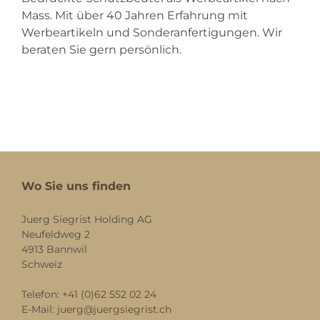
Mass. Mit über 40 Jahren Erfahrung mit
Werbeartikeln und Sonderanfertigungen. Wir
beraten Sie gern persönlich.
Wo Sie uns finden
Juerg Siegrist Holding AG
Neufeldweg 2
4913 Bannwil
Schweiz
Telefon:
+41 (0)62 552 02 24
E-Mail:
juerg@juergsiegrist.ch