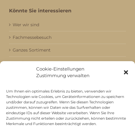
Könnte Sie interessieren
Wer wir sind
Fachmessebesuch
Ganzes Sortiment
Kataloge
Cookie-Einstellungen
Zustimmung verwalten
Aktuell / Saison
Referenzen
Um Ihnen ein optimales Erlebnis zu bieten, verwenden wir
Technologien wie Cookies, um Geräteinformationen zu speichern
und/oder darauf zuzugreifen. Wenn Sie diesen Technologien
zustimmen, können wir Daten wie das Surfverhalten oder
Mitgliedschaft bei
eindeutige IDs auf dieser Website verarbeiten. Wenn Sie Ihre
Zustimmung nicht erteilen oder zurückziehen, können bestimmte
Merkmale und Funktionen beeinträchtigt werden.