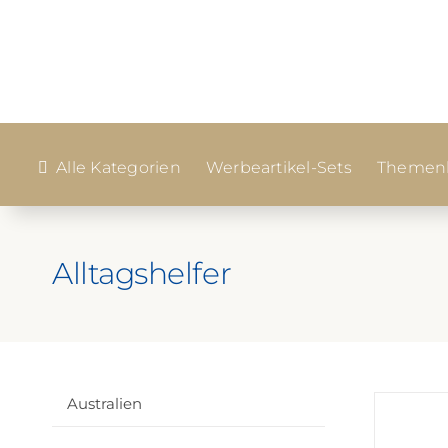
Zum
Inhalt
springen
Alle Kategorien
Werbeartikel-Sets
Themenk
Alltagshelfer
Australien