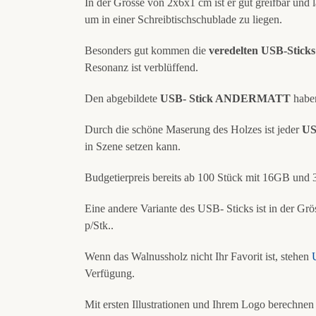
In der Grösse von 2x6x1 cm ist er gut greifbar und lä
um in einer Schreibtischschublade zu liegen.
Besonders gut kommen die
veredelten USB-Stick
Resonanz ist verblüffend.
Den abgebildete
USB- Stick ANDERMATT
habe
Durch die schöne Maserung des Holzes ist jeder
US
in Szene setzen kann.
Budgetierpreis bereits ab 100 Stück mit 16GB und
Eine andere Variante des USB- Sticks ist in der 
p/Stk..
Wenn das Walnussholz nicht Ihr Favorit ist, stehen
Verfügung.
Mit ersten Illustrationen und Ihrem Logo berechnen 