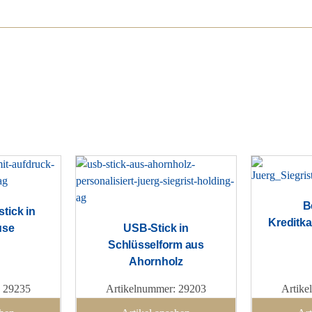
B
tick in
Kreditk
use
USB-Stick in
Schlüsselform aus
Ahornholz
: 29235
Artikelnummer: 29203
Artike