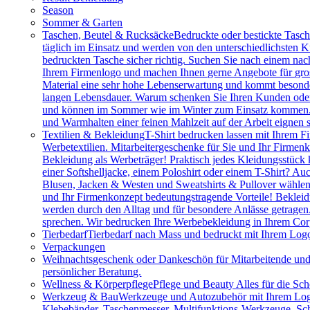
Season
Sommer & Garten
Taschen, Beutel & Rucksäcke
Bedruckte oder bestickte Tasc
täglich im Einsatz und werden von den unterschiedlichsten
bedruckten Tasche sicher richtig. Suchen Sie nach einem na
Ihrem Firmenlogo und machen Ihnen gerne Angebote für gros
Material eine sehr hohe Lebenserwartung und kommt besonder
langen Lebensdauer. Warum schenken Sie Ihren Kunden oder M
und können im Sommer wie im Winter zum Einsatz kommen. Vie
und Warmhalten einer feinen Mahlzeit auf der Arbeit eignen 
Textilien & Bekleidung
T-Shirt bedrucken lassen mit Ihrem F
Werbetextilien. Mitarbeitergeschenke für Sie und Ihr Firmenk
Bekleidung als Werbeträger! Praktisch jedes Kleidungsstück k
einer Softshelljacke, einem Poloshirt oder einem T-Shirt? A
Blusen, Jacken & Westen und Sweatshirts & Pullover wählen.
und Ihr Firmenkonzept bedeutungstragende Vorteile! Bekleidu
werden durch den Alltag und für besondere Anlässe getragen
sprechen. Wir bedrucken Ihre Werbebekleidung in Ihrem Cor
Tierbedarf
Tierbedarf nach Mass und bedruckt mit Ihrem Logo:
Verpackungen
Weihnachtsgeschenk oder Dankeschön für Mitarbeitende u
persönlicher Beratung.
Wellness & Körperpflege
Pflege und Beauty Alles für die Sc
Werkzeug & Bau
Werkzeuge und Autozubehör mit Ihrem Logo. 
Klebebänder, Taschenmesser, Multifunktions-Werkzeuge, Sch