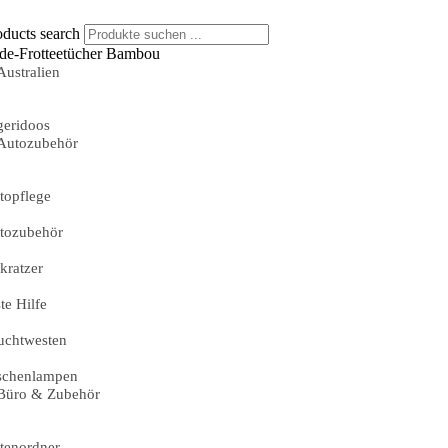
oducts search
de-Frotteetücher Bambou
Australien
geridoos
Autozubehör
topflege
tozubehör
skratzer
te Hilfe
uchtwesten
schenlampen
Büro & Zubehör
tenordner