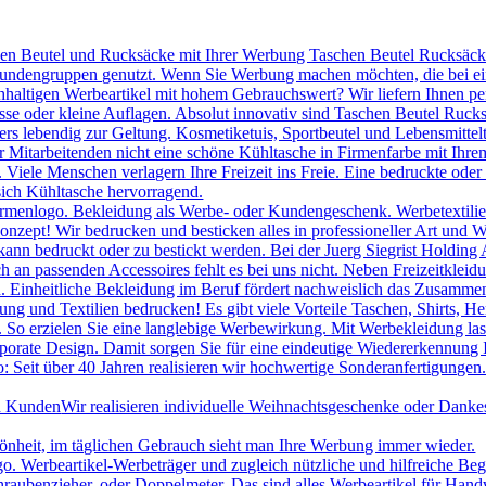
hen Beutel und Rucksäcke mit Ihrer Werbung Taschen Beutel Rucksäcke 
 Kundengruppen genutzt. Wenn Sie Werbung machen möchten, die bei ei
chhaltigen Werbeartikel mit hohem Gebrauchswert? Wir liefern Ihnen p
se oder kleine Auflagen. Absolut innovativ sind Taschen Beutel Ruc
s lebendig zur Geltung. Kosmetiketuis, Sportbeutel und Lebensmittelt
itarbeitenden nicht eine schöne Kühltasche in Firmenfarbe mit Ihrem
le Menschen verlagern Ihre Freizeit ins Freie. Eine bedruckte oder be
sich Kühltasche hervorragend.
irmenlogo. Bekleidung als Werbe- oder Kundengeschenk. Werbetextilien 
onzept! Wir bedrucken und besticken alles in professioneller Art und W
ann bedruckt oder zu bestickt werden. Bei der Juerg Siegrist Holding 
uch an passenden Accessoires fehlt es bei uns nicht. Neben Freizeitk
 Einheitliche Bekleidung im Beruf fördert nachweislich das Zusammeng
ng und Textilien bedrucken! Es gibt viele Vorteile Taschen, Shirts, H
. So erzielen Sie eine langlebige Werbewirkung. Mit Werbekleidung las
porate Design. Damit sorgen Sie für eine eindeutige Wiedererkennung
 Seit über 40 Jahren realisieren wir hochwertige Sonderanfertigungen.
nd Kunden
Wir realisieren individuelle Weihnachtsgeschenke oder Danke
hönheit, im täglichen Gebrauch sieht man Ihre Werbung immer wieder.
Werbeartikel-Werbeträger und zugleich nützliche und hilfreiche Beglei
raubenzieher, oder Doppelmeter. Das sind alles Werbeartikel für Han