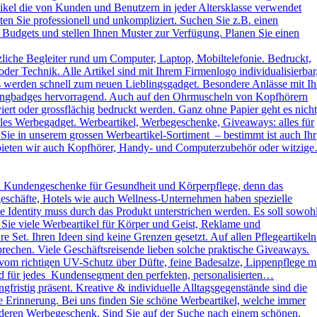
kel die von Kunden und Benutzern in jeder Altersklasse verwendet
ten Sie professionell und unkompliziert. Suchen Sie z.B. einen
 Budgets und stellen Ihnen Muster zur Verfügung. Planen Sie einen
liche Begleiter rund um Computer, Laptop, Mobiltelefonie. Bedruckt,
der Technik. Alle Artikel sind mit Ihrem Firmenlogo individualisierbar
ys werden schnell zum neuen Lieblingsgadget. Besondere Anlässe mit Ih
omingbadges hervorragend. Auch auf den Ohrmuscheln von Kopfhörern
rt oder grossflächig bedruckt werden. Ganz ohne Papier geht es nicht
es Werbegadget. Werbeartikel, Werbegeschenke, Giveaways: alles für
ie in unserem grossen Werbeartikel-Sortiment – bestimmt ist auch Ihr
h bieten wir auch Kopfhörer, Handy- und Computerzubehör oder witzig
d Kundengeschenke für Gesundheit und Körperpflege, denn das
kgeschäfte, Hotels wie auch Wellness-Unternehmen haben spezielle
dentity muss durch das Produkt unterstrichen werden. Es soll sowoh
 Sie viele Werbeartikel für Körper und Geist, Reklame und
Set. Ihren Ideen sind keine Grenzen gesetzt. Auf allen Pflegeartikeln
rechen. Viele Geschäftsreisende lieben solche praktische Giveaways.
vom richtigen UV-Schutz über Düfte, feine Badesalze, Lippenpflege m
und für jedes Kundensegment den perfekten, personalisierten…
ristig präsent. Kreative & individuelle Alltagsgegenstände sind die
e Erinnerung. Bei uns finden Sie schöne Werbeartikel, welche immer
sonderen Werbegeschenk. Sind Sie auf der Suche nach einem schönen,