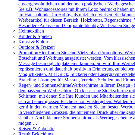
aussergewöhnlichen und dennoch praktischen Werbegeschenk
Sie z.B. Wohnaccessoires mit Ihrem Logo bedruckt haben und 
im Haushalt oder im Hobby als nützlich erweisen. Sie können 
Werbeartikel für diesen Bereich: Holzbretter, Regenschirme
Besondere Anlässe und Corporate Identity Wir beraten Sie g
Heimtextilien
Kinder & Spielen
Kunst & Kultur
Outdoor & Freizeit
Promotion
Hier finden Sie eine Vielzahl an Promotions- Werbe
Botschaft und Werbung ausgerüstet werden. Vom klassischen 
Message bestmöglich platzieren können. So wird Ihre Werbe
repräsentieren und dauerhaft positiv in Erinnerung zu bleibe
Möglichkeiten. Mit Druck, Stickerei oder Lasergravur erstell
Branding Lösungen für Messen, Vereine, Schulen und Firme
Regen- und Sonnenschirme
Werbeschirme in Ihrem Design– b
den passenden Werbeschirm. Ob klassische Stockschirme mit ed
Schirmen, mit denen Sie Ihre Kunden und Mitarbeitenden sich
sich auf einer grossen Fläche schön wiedergeben. Wählen Sie
gern! In den warmen Monaten machen Sie am besten Werbung
in verschiedenen Grössen, die mit einem Druck über die gan
sichtbar. Auch kleinere Sonnenschirme als Werbegeschenke a
mögen,…
Reisen & Zubehör
Result Bekleidung