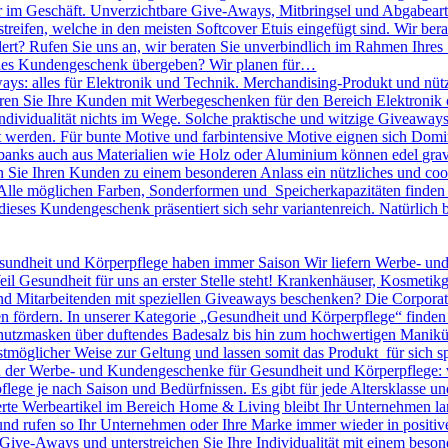
r im Geschäft. Unverzichtbare Give-Aways, Mitbringsel und Abgabearti
treifen, welche in den meisten Softcover Etuis eingefügt sind. Wir bera
dert? Rufen Sie uns an, wir beraten Sie unverbindlich im Rahmen Ihres
olles Kundengeschenk übergeben? Wir planen für…
ys: alles für Elektronik und Technik. Merchandising-Produkt und nütz
nieren Sie Ihre Kunden mit Werbegeschenken für den Bereich Elektronik o
 Individualität nichts im Wege. Solche praktische und witzige Giveawa
kt werden. Für bunte Motive und farbintensive Motive eignen sich D
banks auch aus Materialien wie Holz oder Aluminium können edel gravie
ie Ihren Kunden zu einem besonderen Anlass ein nützliches und cool
lle möglichen Farben, Sonderformen und Speicherkapazitäten finden S
dieses Kundengeschenk präsentiert sich sehr variantenreich. Natürlic
undheit und Körperpflege haben immer Saison Wir liefern Werbe- un
eil Gesundheit für uns an erster Stelle steht! Krankenhäuser, Kosmeti
Mitarbeitenden mit speziellen Giveaways beschenken? Die Corporate I
n fördern. In unserer Kategorie „Gesundheit und Körperpflege“ finden
utzmasken über duftendes Badesalz bis hin zum hochwertigen Maniküre 
tmöglicher Weise zur Geltung und lassen somit das Produkt für sich sp
en der Werbe- und Kundengeschenke für Gesundheit und Körperpflege: 
pflege je nach Saison und Bedürfnissen. Es gibt für jede Altersklasse 
rte Werbeartikel im Bereich Home & Living bleibt Ihr Unternehmen langf
 und rufen so Ihr Unternehmen oder Ihre Marke immer wieder in positiv
le Give-Aways und unterstreichen Sie Ihre Individualität mit einem be