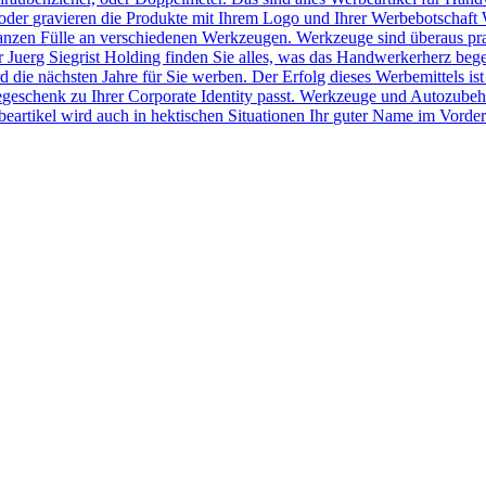
der gravieren die Produkte mit Ihrem Logo und Ihrer Werbebotschaft 
r ganzen Fülle an verschiedenen Werkzeugen. Werkzeuge sind überaus pr
Juerg Siegrist Holding finden Sie alles, was das Handwerkerherz beg
 die nächsten Jahre für Sie werben. Der Erfolg dieses Werbemittels ist
egeschenk zu Ihrer Corporate Identity passt. Werkzeuge und Autozubeh
rtikel wird auch in hektischen Situationen Ihr guter Name im Vorder