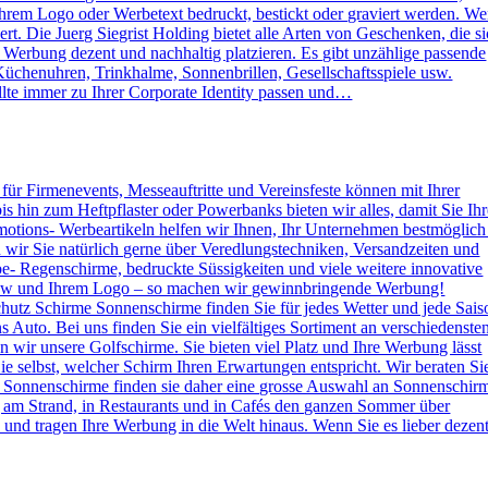
rem Logo oder Werbetext bedruckt, bestickt oder graviert werden. W
. Die Juerg Siegrist Holding bietet alle Arten von Geschenken, die s
e Werbung dezent und nachhaltig platzieren. Es gibt unzählige passende
Küchenuhren, Trinkhalme, Sonnenbrillen, Gesellschaftsspiele usw.
lte immer zu Ihrer Corporate Identity passen und…
s für Firmenevents, Messeauftritte und Vereinsfeste können mit Ihrer
hin zum Heftpflaster oder Powerbanks bieten wir alles, damit Sie Ihr
otions- Werbeartikeln helfen wir Ihnen, Ihr Unternehmen bestmöglich
n wir Sie natürlich gerne über Veredlungstechniken, Versandzeiten und
rbe- Regenschirme, bedruckte Süssigkeiten und viele weitere innovative
 How und Ihrem Logo – so machen wir gewinnbringende Werbung!
hutz Schirme Sonnenschirme finden Sie für jedes Wetter und jede Sais
 Auto. Bei uns finden Sie ein vielfältiges Sortiment an verschiedenste
wir unsere Golfschirme. Sie bieten viel Platz und Ihre Werbung lässt
e selbst, welcher Schirm Ihren Erwartungen entspricht. Wir beraten Si
 Sonnenschirme finden sie daher eine grosse Auswahl an Sonnenschir
g am Strand, in Restaurants und in Cafés den ganzen Sommer über
nd tragen Ihre Werbung in die Welt hinaus. Wenn Sie es lieber dezen