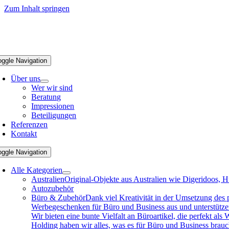
Zum Inhalt springen
oggle Navigation
Über uns
Wer wir sind
Beratung
Impressionen
Beteiligungen
Referenzen
Kontakt
oggle Navigation
Alle Kategorien
Australien
Original-Objekte aus Australien wie Digeridoos, H
Autozubehör
Büro & Zubehör
Dank viel Kreativität in der Umsetzung des
Werbegeschenken für Büro und Business aus und unterstützen 
Wir bieten eine bunte Vielfalt an Büroartikel, die perfekt a
Holding haben wir alles, was es für Büro und Business brau