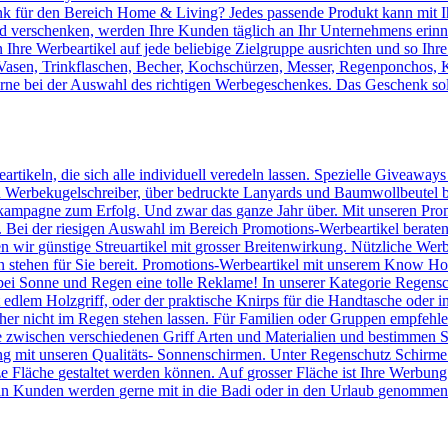
 für den Bereich Home & Living? Jedes passende Produkt kann mit Ih
verschenken, werden Ihre Kunden täglich an Ihr Unternehmens erinnert
Ihre Werbeartikel auf jede beliebige Zielgruppe ausrichten und so Ihr
, Vasen, Trinkflaschen, Becher, Kochschürzen, Messer, Regenponchos, 
erne bei der Auswahl des richtigen Werbegeschenkes. Das Geschenk sol
artikeln, die sich alle individuell veredeln lassen. Spezielle Giveaway
Werbekugelschreiber, über bedruckte Lanyards und Baumwollbeutel bis 
kampagne zum Erfolg. Und zwar das ganze Jahr über. Mit unseren Prom
n. Bei der riesigen Auswahl im Bereich Promotions-Werbeartikel berate
en wir günstige Streuartikel mit grosser Breitenwirkung. Nützliche We
n stehen für Sie bereit. Promotions-Werbeartikel mit unserem Know
ei Sonne und Regen eine tolle Reklame! In unserer Kategorie Regensc
lem Holzgriff, oder der praktische Knirps für die Handtasche oder ins
er nicht im Regen stehen lassen. Für Familien oder Gruppen empfehlen 
 zwischen verschiedenen Griff Arten und Materialien und bestimmen Si
 mit unseren Qualitäts- Sonnenschirmen. Unter Regenschutz Schirme
ze Fläche gestaltet werden können. Auf grosser Fläche ist Ihre Werbun
n Kunden werden gerne mit in die Badi oder in den Urlaub genommen u