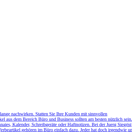
lange nachwirken. Statten Sie Ihre Kunden mit sinnvollen
kel aus dem Bereich Büro und Business sollten am besten nützlich sein
naies, Kalender, Schreibgeräte oder Haftnotizen. Bei der Juerg Siegrist
erbeartikel gehören im Büro einfach dazu. Jeder hat doch irgendwie u