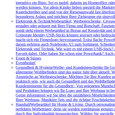
irgendwo ein Büro. Sei es mobil, daheim im Homeoffice ode
werden können. Vor allem Kinder lieben speziell die Markiers
Kugelschreiber und sind von der Riesenauswahl fast überfor
besonderen Anlass und möchten Ihrer Zielgruppe ein sinnv
Elektronik & Technik
Werbeartikel, Werbegeschenke, Giveawa
gestaltet oder gelasert mit Ihrer Firma und Botschaft. Faszi
somit steht einem Werbeartikel in Bezug auf Kreativität und
Corporate Identity USB-Sticks können graviert oder bedruc
macht sich ein Firmenlogo hervorragend. Extra flache Power
darum gehören auch Notebooks A5 zum Sortiment. Schenken S
Elektronik und Technik. Wie wäre es mit einem USB-Stick? A
Favorit dabei. Oder haben Sie schon eine Powerbank? Auch 
Essen & Süsses
Eventbedarf
Gesundheit & Hygiene
Werbe- und Kundengeschenke für Ges
allgemeine Wohlbefinden sind das ganze Jahr über aktuell. W
Ansprüche an Werbegeschenke. Möchten Sie Ihre Kunden und 
praktisch sein, wie auch die Gesundheit und das Wohlbefinde
Kundenpräsente für die Gesundheit : Von getesteten Mundsch
und Produkten bringen wir Ihr Logo und Ihre Werbung in bes
Gerne informieren wir Sie über die unzähligen Möglichkeit
Ihrer Werbung, Maniküre Sets und die richtige Feuchtigkeits
Haushalt
Werbeartikel für Home & Living. Durch personalisie
perfekten Werbeträger, denn sie werden regelmässig genutzt
durch ihre Individualität herausstechen. Wählen Sie speziel