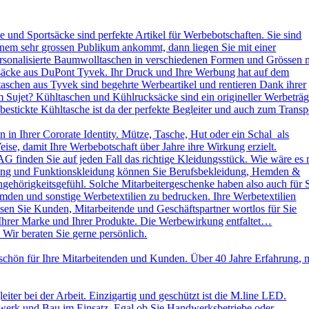
und Sportsäcke sind perfekte Artikel für Werbebotschaften. Sie sind
nem sehr grossen Publikum ankommt, dann liegen Sie mit einer
ersonalisierte Baumwolltaschen in verschiedenen Formen und Grössen 
ksäcke aus DuPont Tyvek. Ihr Druck und Ihre Werbung hat auf dem
aschen aus Tyvek sind begehrte Werbeartikel und rentieren Dank ihrer
 Sujet? Kühltaschen und Kühlrucksäcke sind ein origineller Werbeträg
stickte Kühltasche ist da der perfekte Begleiter und auch zum Transp
in Ihrer Cororate Identity. Mütze, Tasche, Hut oder ein Schal als
eise, damit Ihre Werbebotschaft über Jahre ihre Wirkung erzielt.
AG finden Sie auf jeden Fall das richtige Kleidungsstück. Wie wäre es 
leidung und Funktionskleidung können Sie Berufsbekleidung, Hemden &
ehörigkeitsgefühl. Solche Mitarbeitergeschenke haben also auch für 
emden und sonstige Werbetextilien zu bedrucken. Ihre Werbetextilien
sen Sie Kunden, Mitarbeitende und Geschäftspartner wortlos für Sie
 Ihrer Marke und Ihrer Produkte. Die Werbewirkung entfaltet…
 Wir beraten Sie gerne persönlich.
schön für Ihre Mitarbeitenden und Kunden. Über 40 Jahre Erfahrung, 
ter bei der Arbeit. Einzigartig und geschützt ist die M.line LED.
dwerk und Bau im Einsatz. Egal ob Sie Handwerksbetriebe oder