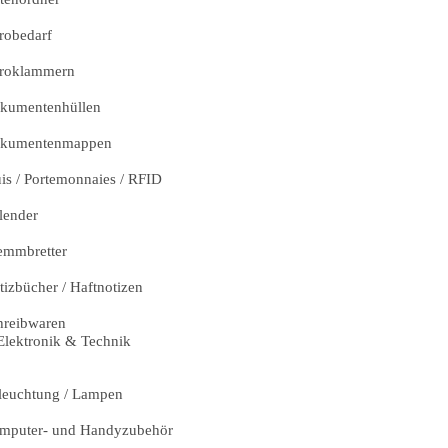
robedarf
roklammern
kumentenhüllen
kumentenmappen
uis / Portemonnaies / RFID
lender
emmbretter
tizbücher / Haftnotizen
hreibwaren
Elektronik & Technik
leuchtung / Lampen
mputer- und Handyzubehör