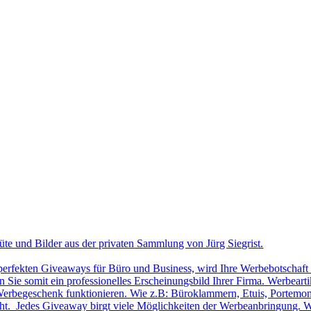
üte und Bilder aus der privaten Sammlung von Jürg Siegrist.
 perfekten Giveaways für Büro und Business, wird Ihre Werbebotschaft 
Sie somit ein professionelles Erscheinungsbild Ihrer Firma. Werbearti
ls Werbegeschenk funktionieren. Wie z.B: Büroklammern, Etuis, Portemon
cht. Jedes Giveaway birgt viele Möglichkeiten der Werbeanbringung. W