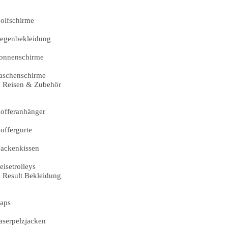
olfschirme
egenbekleidung
onnenschirme
aschenschirme
Reisen & Zubehör
offeranhänger
offergurte
ackenkissen
eisetrolleys
Result Bekleidung
aps
aserpelzjacken