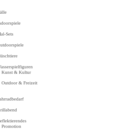
älle
ndoorspiele
al-Sets
utdoorspiele
lüschtiere
asserspielfiguren
Kunst & Kultur
Outdoor & Freizeit
ahrradbedarf
rillabend
eflektierendes
Promotion