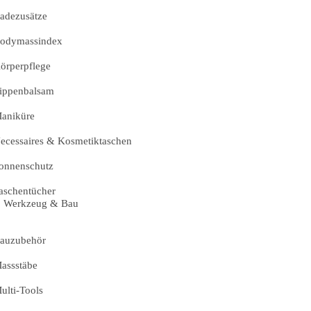
adezusätze
odymassindex
örperpflege
ippenbalsam
aniküre
ecessaires & Kosmetiktaschen
onnenschutz
aschentücher
Werkzeug & Bau
auzubehör
assstäbe
ulti-Tools