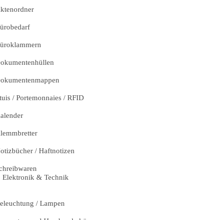
ktenordner
ürobedarf
üroklammern
okumentenhüllen
okumentenmappen
tuis / Portemonnaies / RFID
alender
lemmbretter
otizbücher / Haftnotizen
chreibwaren
Elektronik & Technik
eleuchtung / Lampen