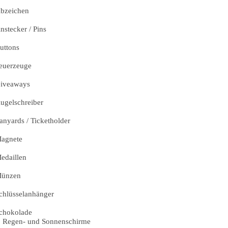
bzeichen
nstecker / Pins
uttons
euerzeuge
iveaways
ugelschreiber
anyards / Ticketholder
agnete
edaillen
ünzen
chlüsselanhänger
chokolade
Regen- und Sonnenschirme