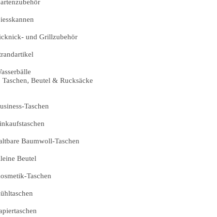
artenzubehör
iesskannen
icknick- und Grillzubehör
trandartikel
asserbälle
Taschen, Beutel & Rucksäcke
usiness-Taschen
inkaufstaschen
altbare Baumwoll-Taschen
leine Beutel
osmetik-Taschen
ühltaschen
apiertaschen