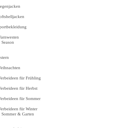
egenjacken
oftshelljacken
portbekleidung
arnwesten
Season
stern
eihnachten
erbeideen für Frühling
erbeideen für Herbst
erbeideen für Sommer
erbeideen für Winter
Sommer & Garten