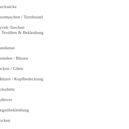
ucksäcke
porttaschen / Turnbeutel
yvek-Taschen
Textilien & Bekleidung
andanas
emden / Blusen
acken / Gilets
ützen / Kopfbedeckung
oloshirts
ullover
egenbekleidung
ocken