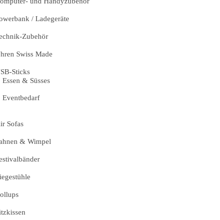
omputer- und Handyzubehör
owerbank / Ladegeräte
echnik-Zubehör
hren Swiss Made
SB-Sticks
Essen & Süsses
Eventbedarf
ir Sofas
ahnen & Wimpel
estivalbänder
iegestühle
ollups
itzkissen