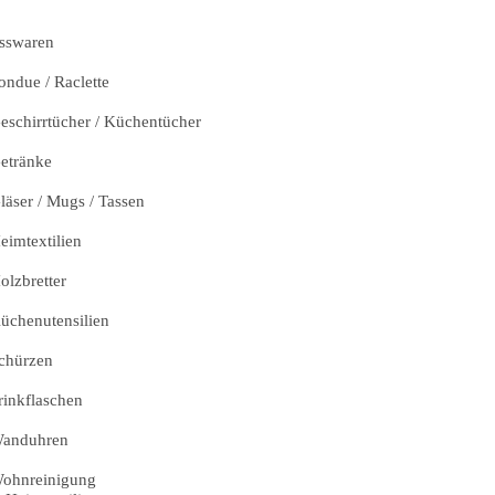
sswaren
ondue / Raclette
eschirrtücher / Küchentücher
etränke
läser / Mugs / Tassen
eimtextilien
olzbretter
üchenutensilien
chürzen
rinkflaschen
anduhren
ohnreinigung