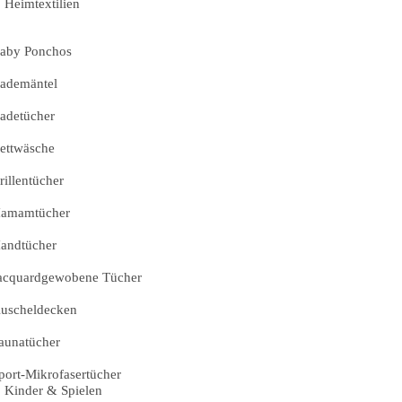
Heimtextilien
aby Ponchos
ademäntel
adetücher
ettwäsche
rillentücher
amamtücher
andtücher
acquardgewobene Tücher
uscheldecken
aunatücher
port-Mikrofasertücher
Kinder & Spielen