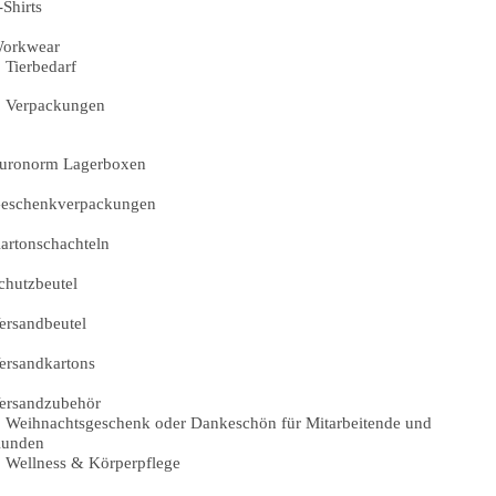
-Shirts
orkwear
Tierbedarf
Verpackungen
uronorm Lagerboxen
eschenkverpackungen
artonschachteln
chutzbeutel
ersandbeutel
ersandkartons
ersandzubehör
Weihnachtsgeschenk oder Dankeschön für Mitarbeitende und
unden
Wellness & Körperpflege