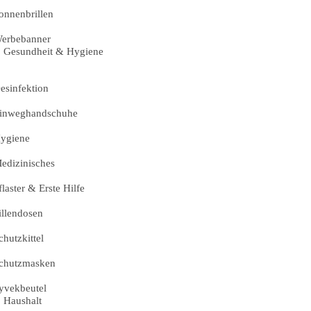
onnenbrillen
erbebanner
Gesundheit & Hygiene
esinfektion
inweghandschuhe
ygiene
edizinisches
flaster & Erste Hilfe
illendosen
chutzkittel
chutzmasken
yvekbeutel
Haushalt