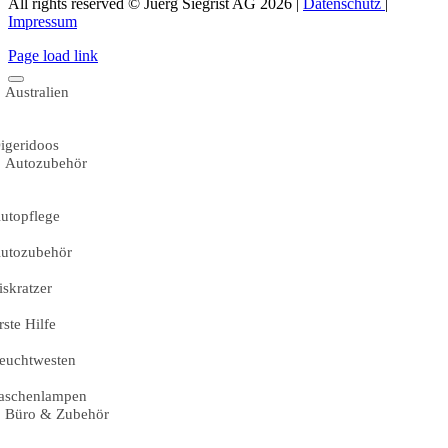
All rights reserved © Juerg Siegrist AG 2026 |
Datenschutz
|
Impressum
Page load link
Australien
igeridoos
Autozubehör
utopflege
utozubehör
iskratzer
rste Hilfe
euchtwesten
aschenlampen
Büro & Zubehör