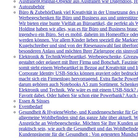
Australien
Original-Objekte aus Australien wie Digeridoos, H
Autozubehör
Büro & Zubehör
Dank viel Kreativität in der Umsetzung des
Werbegeschenken für Büro und Business aus und unterstützen 
Wir bieten eine bunte Vielfalt an Büroartikel, die perfekt a
Holding haben wir alles, was es für Büro und Business brau
irgendwo ein Büro. Sei es mobil, daheim im Homeoffice ode
werden können. Vor allem Kinder lieben speziell die Markiers
Kugelschreiber und sind von der Riesenauswahl fast überfor
besonderen Anlass und möchten Ihrer Zielgruppe ein sinnv
Elektronik & Technik
Werbeartikel, Werbegeschenke, Giveawa
gestaltet oder gelasert mit Ihrer Firma und Botschaft. Faszi
somit steht einem Werbeartikel in Bezug auf Kreativität und
Corporate Identity USB-Sticks können graviert oder bedruc
macht sich ein Firmenlogo hervorragend. Extra flache Power
darum gehören auch Notebooks A5 zum Sortiment. Schenken S
Elektronik und Technik. Wie wäre es mit einem USB-Stick? A
Favorit dabei. Oder haben Sie schon eine Powerbank? Auch 
Essen & Süsses
Eventbedarf
Gesundheit & Hygiene
Werbe- und Kundengeschenke für Ges
allgemeine Wohlbefinden sind das ganze Jahr über aktuell. W
Ansprüche an Werbegeschenke. Möchten Sie Ihre Kunden und 
praktisch sein, wie auch die Gesundheit und das Wohlbefinde
Kundenpräsente für die Gesundheit : Von getesteten Mundsch