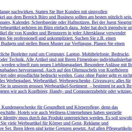
lange nachwirken. Statten Sie Ihre Kunden mit sinnvollen
kel aus dem Bereich Büro und Business sollten am besten nützlich sein
naies, Kalender, Schreibgeräte oder Haftnotizen. Bei der Juerg Siegrist
erbeartikel gehören im Büro einfach dazu. Jeder hat doch irgendwie u
kel die von Kunden und Benutzern in jeder Altersklasse verwendet
ten Sie professionell und unkompliziert. Suchen Sie z.B. einen
 Budgets und stellen Ihnen Muster zur Verfügung. Planen Sie einen
liche Begleiter rund um Computer, Laptop, Mobiltelefonie. Bedruckt,
der Technik. Alle Artikel sind mit Ihrem Firmenlogo individualisierbar
ys werden schnell zum neuen Lieblingsgadget. Besondere Anlässe mit Ih
omingbadges hervorragend. Auch auf den Ohrmuscheln von Kopfhörern
rt oder grossflächig bedruckt werden. Ganz ohne Papier geht es nicht
es Werbegadget. Werbeartikel, Werbegeschenke, Giveaways: alles für
ie in unserem grossen Werbeartikel-Sortiment – bestimmt ist auch Ihr
h bieten wir auch Kopfhörer, Handy- und Computerzubehör oder witzig
d Kundengeschenke für Gesundheit und Körperpflege, denn das
kgeschäfte, Hotels wie auch Wellness-Unternehmen haben spezielle
dentity muss durch das Produkt unterstrichen werden. Es soll sowoh
 Sie viele Werbeartikel für Körper und Geist, Reklame und
Set. Ihren Ideen sind keine Grenzen gesetzt. Auf allen Pflegeartikeln