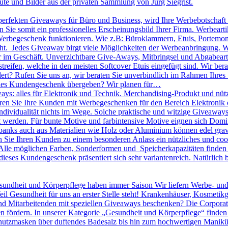
üte und Bilder aus der privaten Sammlung von Jürg Siegrist.
 perfekten Giveaways für Büro und Business, wird Ihre Werbebotschaft 
Sie somit ein professionelles Erscheinungsbild Ihrer Firma. Werbearti
ls Werbegeschenk funktionieren. Wie z.B: Büroklammern, Etuis, Portemon
cht. Jedes Giveaway birgt viele Möglichkeiten der Werbeanbringung. W
r im Geschäft. Unverzichtbare Give-Aways, Mitbringsel und Abgabearti
treifen, welche in den meisten Softcover Etuis eingefügt sind. Wir bera
dert? Rufen Sie uns an, wir beraten Sie unverbindlich im Rahmen Ihres
olles Kundengeschenk übergeben? Wir planen für…
ys: alles für Elektronik und Technik. Merchandising-Produkt und nütz
nieren Sie Ihre Kunden mit Werbegeschenken für den Bereich Elektronik o
 Individualität nichts im Wege. Solche praktische und witzige Giveawa
kt werden. Für bunte Motive und farbintensive Motive eignen sich D
banks auch aus Materialien wie Holz oder Aluminium können edel gravie
ie Ihren Kunden zu einem besonderen Anlass ein nützliches und cool
lle möglichen Farben, Sonderformen und Speicherkapazitäten finden S
dieses Kundengeschenk präsentiert sich sehr variantenreich. Natürlic
undheit und Körperpflege haben immer Saison Wir liefern Werbe- un
eil Gesundheit für uns an erster Stelle steht! Krankenhäuser, Kosmeti
Mitarbeitenden mit speziellen Giveaways beschenken? Die Corporate I
n fördern. In unserer Kategorie „Gesundheit und Körperpflege“ finden
utzmasken über duftendes Badesalz bis hin zum hochwertigen Maniküre 