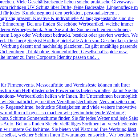
rechen. Viele Geschäftsreisende lieben solche praktische Giveaways.
vom richtigen UV-Schutz über Düfte, feine Badesalze, Lippenpflege m
und für jedes Kundensegment den perfekten, personalisierten…
ristig präsent. Kreative & individuelle Alltagsgegenstände sind die
e Erinnerung. Bei uns finden Sie schöne Werbeartikel, welche immer
sonderen Werbegeschenk. Sind Sie auf der Suche nach einem schönen,
rem Logo oder Werbetext bedruckt, bestickt oder graviert werden. W
. Die Juerg Siegrist Holding bietet alle Arten von Geschenken, die s
e Werbung dezent und nachhaltig platzieren. Es gibt unzählige passende
Küchenuhren, Trinkhalme, Sonnenbrillen, Gesellschaftsspiele usw.
lte immer zu Ihrer Corporate Identity passen und…
s für Firmenevents, Messeauftritte und Vereinsfeste können mit Ihrer
hin zum Heftpflaster oder Powerbanks bieten wir alles, damit Sie Ihr
otions- Werbeartikeln helfen wir Ihnen, Ihr Unternehmen bestmöglich
n wir Sie natürlich gerne über Veredlungstechniken, Versandzeiten und
rbe- Regenschirme, bedruckte Süssigkeiten und viele weitere innovative
 How und Ihrem Logo – so machen wir gewinnbringende Werbung!
hutz Schirme Sonnenschirme finden Sie für jedes Wetter und jede Sais
 Auto. Bei uns finden Sie ein vielfältiges Sortiment an verschiedenste
wir unsere Golfschirme. Sie bieten viel Platz und Ihre Werbung lässt
e selbst, welcher Schirm Ihren Erwartungen entspricht. Wir beraten Si