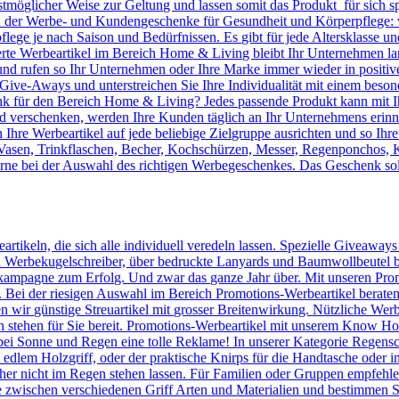
tmöglicher Weise zur Geltung und lassen somit das Produkt für sich sp
en der Werbe- und Kundengeschenke für Gesundheit und Körperpflege: 
pflege je nach Saison und Bedürfnissen. Es gibt für jede Altersklasse 
rte Werbeartikel im Bereich Home & Living bleibt Ihr Unternehmen langf
 und rufen so Ihr Unternehmen oder Ihre Marke immer wieder in positiv
le Give-Aways und unterstreichen Sie Ihre Individualität mit einem be
 für den Bereich Home & Living? Jedes passende Produkt kann mit Ih
verschenken, werden Ihre Kunden täglich an Ihr Unternehmens erinnert
Ihre Werbeartikel auf jede beliebige Zielgruppe ausrichten und so Ihr
, Vasen, Trinkflaschen, Becher, Kochschürzen, Messer, Regenponchos, 
erne bei der Auswahl des richtigen Werbegeschenkes. Das Geschenk sol
artikeln, die sich alle individuell veredeln lassen. Spezielle Giveaway
Werbekugelschreiber, über bedruckte Lanyards und Baumwollbeutel bis 
kampagne zum Erfolg. Und zwar das ganze Jahr über. Mit unseren Prom
n. Bei der riesigen Auswahl im Bereich Promotions-Werbeartikel berate
en wir günstige Streuartikel mit grosser Breitenwirkung. Nützliche We
n stehen für Sie bereit. Promotions-Werbeartikel mit unserem Know
ei Sonne und Regen eine tolle Reklame! In unserer Kategorie Regensc
lem Holzgriff, oder der praktische Knirps für die Handtasche oder ins
er nicht im Regen stehen lassen. Für Familien oder Gruppen empfehlen 
 zwischen verschiedenen Griff Arten und Materialien und bestimmen Si