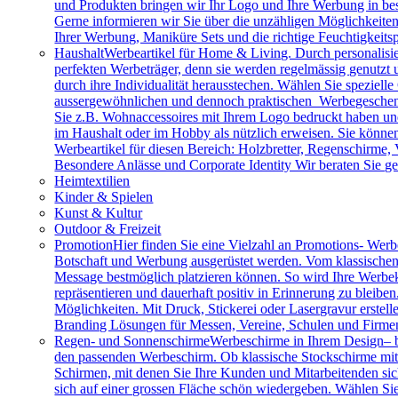
und Produkten bringen wir Ihr Logo und Ihre Werbung in bes
Gerne informieren wir Sie über die unzähligen Möglichkeit
Ihrer Werbung, Maniküre Sets und die richtige Feuchtigkeits
Haushalt
Werbeartikel für Home & Living. Durch personalisie
perfekten Werbeträger, denn sie werden regelmässig genutzt
durch ihre Individualität herausstechen. Wählen Sie speziel
aussergewöhnlichen und dennoch praktischen Werbegeschenk
Sie z.B. Wohnaccessoires mit Ihrem Logo bedruckt haben und 
im Haushalt oder im Hobby als nützlich erweisen. Sie können 
Werbeartikel für diesen Bereich: Holzbretter, Regenschirme
Besondere Anlässe und Corporate Identity Wir beraten Sie g
Heimtextilien
Kinder & Spielen
Kunst & Kultur
Outdoor & Freizeit
Promotion
Hier finden Sie eine Vielzahl an Promotions- Werbe
Botschaft und Werbung ausgerüstet werden. Vom klassischen 
Message bestmöglich platzieren können. So wird Ihre Werbe
repräsentieren und dauerhaft positiv in Erinnerung zu bleibe
Möglichkeiten. Mit Druck, Stickerei oder Lasergravur erstell
Branding Lösungen für Messen, Vereine, Schulen und Firme
Regen- und Sonnenschirme
Werbeschirme in Ihrem Design– b
den passenden Werbeschirm. Ob klassische Stockschirme mit ed
Schirmen, mit denen Sie Ihre Kunden und Mitarbeitenden sich
sich auf einer grossen Fläche schön wiedergeben. Wählen Sie