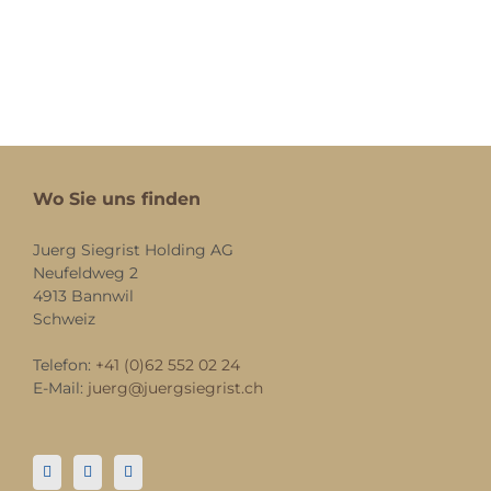
Wo Sie uns finden
Juerg Siegrist Holding AG
Neufeldweg 2
4913 Bannwil
Schweiz
Telefon:
+41 (0)62 552 02 24
E-Mail:
juerg@juergsiegrist.ch