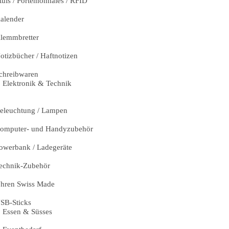
tuis / Portemonnaies / RFID
alender
lemmbretter
otizbücher / Haftnotizen
chreibwaren
Elektronik & Technik
eleuchtung / Lampen
omputer- und Handyzubehör
owerbank / Ladegeräte
echnik-Zubehör
hren Swiss Made
SB-Sticks
Essen & Süsses