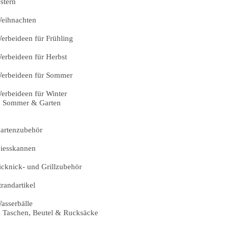
stern
eihnachten
erbeideen für Frühling
erbeideen für Herbst
erbeideen für Sommer
erbeideen für Winter
Sommer & Garten
artenzubehör
iesskannen
icknick- und Grillzubehör
trandartikel
asserbälle
Taschen, Beutel & Rucksäcke