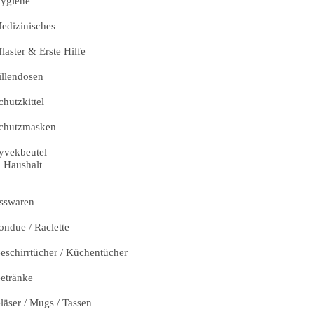
ygiene
edizinisches
flaster & Erste Hilfe
illendosen
chutzkittel
chutzmasken
yvekbeutel
Haushalt
sswaren
ondue / Raclette
eschirrtücher / Küchentücher
etränke
läser / Mugs / Tassen