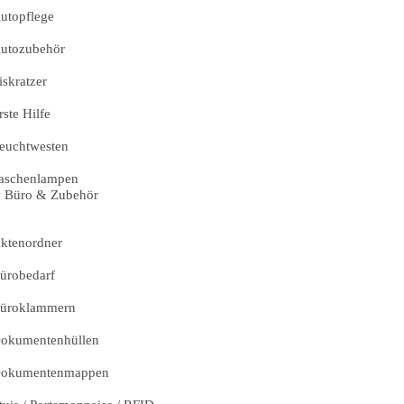
utopflege
utozubehör
iskratzer
rste Hilfe
euchtwesten
aschenlampen
Büro & Zubehör
ktenordner
ürobedarf
üroklammern
okumentenhüllen
okumentenmappen