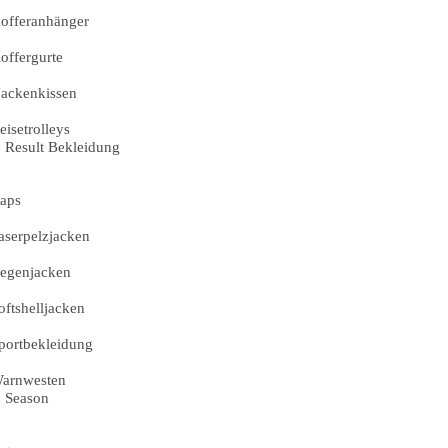
offeranhänger
offergurte
ackenkissen
eisetrolleys
Result Bekleidung
aps
aserpelzjacken
egenjacken
oftshelljacken
portbekleidung
arnwesten
Season