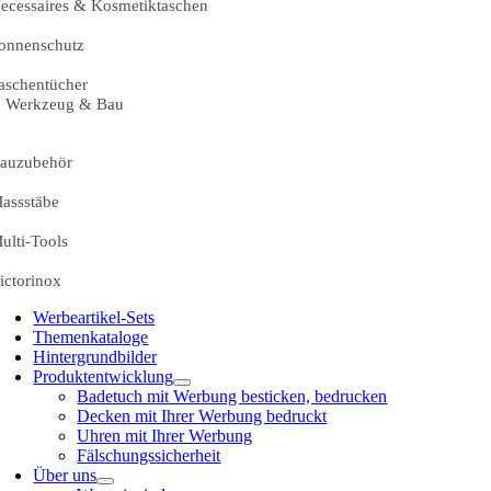
ecessaires & Kosmetiktaschen
onnenschutz
aschentücher
Werkzeug & Bau
auzubehör
assstäbe
ulti-Tools
ictorinox
Werbeartikel-Sets
Themenkataloge
Hintergrundbilder
Produktentwicklung
Badetuch mit Werbung besticken, bedrucken
Decken mit Ihrer Werbung bedruckt
Uhren mit Ihrer Werbung
Fälschungssicherheit
Über uns