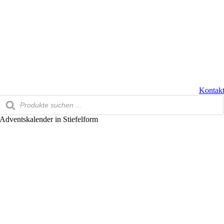
Zum
Inhalt
springen
Kontak
Products
search
Adventskalender in Stiefelform