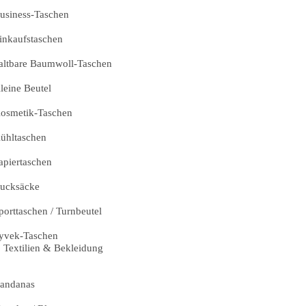
usiness-Taschen
inkaufstaschen
altbare Baumwoll-Taschen
leine Beutel
osmetik-Taschen
ühltaschen
apiertaschen
ucksäcke
porttaschen / Turnbeutel
yvek-Taschen
Textilien & Bekleidung
andanas