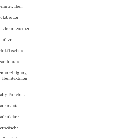
eimtextilien
olzbretter
üchenutensilien
chürzen
rinkflaschen
anduhren
ohnreinigung
Heimtextilien
aby Ponchos
ademäntel
adetücher
ettwäsche