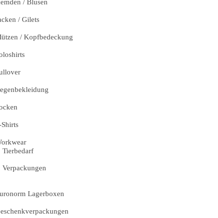
emden / Blusen
acken / Gilets
ützen / Kopfbedeckung
oloshirts
ullover
egenbekleidung
ocken
-Shirts
orkwear
Tierbedarf
Verpackungen
uronorm Lagerboxen
eschenkverpackungen