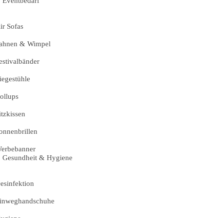
Eventbedarf
ir Sofas
ahnen & Wimpel
estivalbänder
iegestühle
ollups
itzkissen
onnenbrillen
erbebanner
Gesundheit & Hygiene
esinfektion
inweghandschuhe