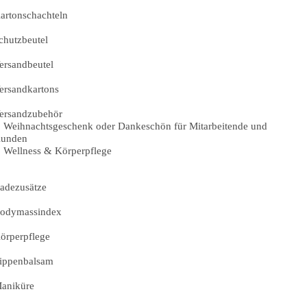
artonschachteln
chutzbeutel
ersandbeutel
ersandkartons
ersandzubehör
Weihnachtsgeschenk oder Dankeschön für Mitarbeitende und
unden
Wellness & Körperpflege
adezusätze
odymassindex
örperpflege
ippenbalsam
aniküre