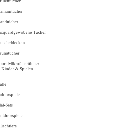
rillentücher
amamtücher
andtücher
acquardgewobene Tücher
uscheldecken
aunatücher
port-Mikrofasertücher
Kinder & Spielen
älle
ndoorspiele
al-Sets
utdoorspiele
lüschtiere