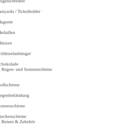
ugelschreiber
anyards / Ticketholder
agnete
edaillen
ünzen
chlüsselanhänger
chokolade
Regen- und Sonnenschirme
olfschirme
egenbekleidung
onnenschirme
aschenschirme
Reisen & Zubehör