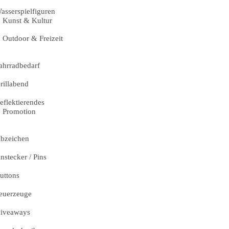
asserspielfiguren
Kunst & Kultur
Outdoor & Freizeit
ahrradbedarf
rillabend
eflektierendes
Promotion
bzeichen
nstecker / Pins
uttons
euerzeuge
iveaways