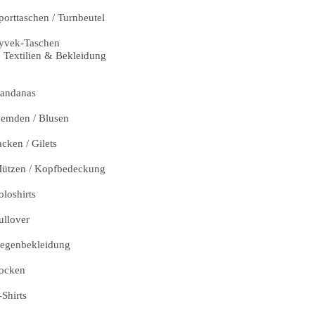
porttaschen / Turnbeutel
yvek-Taschen
Textilien & Bekleidung
andanas
emden / Blusen
acken / Gilets
ützen / Kopfbedeckung
oloshirts
ullover
egenbekleidung
ocken
-Shirts