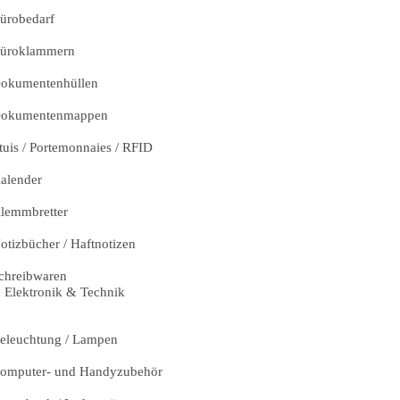
ürobedarf
üroklammern
okumentenhüllen
okumentenmappen
tuis / Portemonnaies / RFID
alender
lemmbretter
otizbücher / Haftnotizen
chreibwaren
Elektronik & Technik
eleuchtung / Lampen
omputer- und Handyzubehör