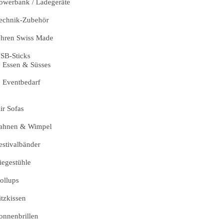
owerbank / Ladegeräte
echnik-Zubehör
hren Swiss Made
SB-Sticks
Essen & Süsses
Eventbedarf
ir Sofas
ahnen & Wimpel
estivalbänder
iegestühle
ollups
itzkissen
onnenbrillen