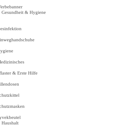
erbebanner
Gesundheit & Hygiene
esinfektion
inweghandschuhe
ygiene
edizinisches
flaster & Erste Hilfe
illendosen
chutzkittel
chutzmasken
yvekbeutel
Haushalt