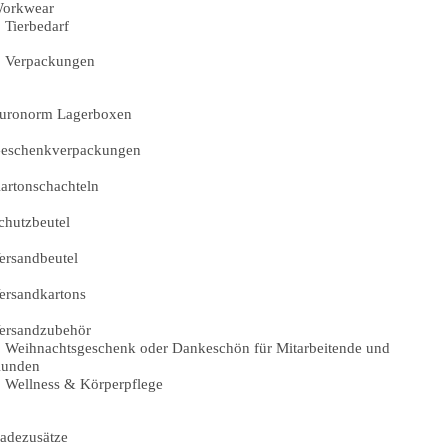
orkwear
Tierbedarf
Verpackungen
uronorm Lagerboxen
eschenkverpackungen
artonschachteln
chutzbeutel
ersandbeutel
ersandkartons
ersandzubehör
Weihnachtsgeschenk oder Dankeschön für Mitarbeitende und
unden
Wellness & Körperpflege
adezusätze