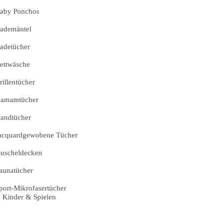
aby Ponchos
ademäntel
adetücher
ettwäsche
rillentücher
amamtücher
andtücher
acquardgewobene Tücher
uscheldecken
aunatücher
port-Mikrofasertücher
Kinder & Spielen