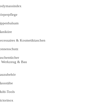
odymassindex
örperpflege
ippenbalsam
aniküre
ecessaires & Kosmetiktaschen
onnenschutz
aschentücher
Werkzeug & Bau
auzubehör
assstäbe
ulti-Tools
ictorinox