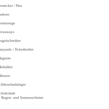
nstecker / Pins
uttons
euerzeuge
iveaways
ugelschreiber
anyards / Ticketholder
agnete
edaillen
ünzen
chlüsselanhänger
chokolade
Regen- und Sonnenschirme