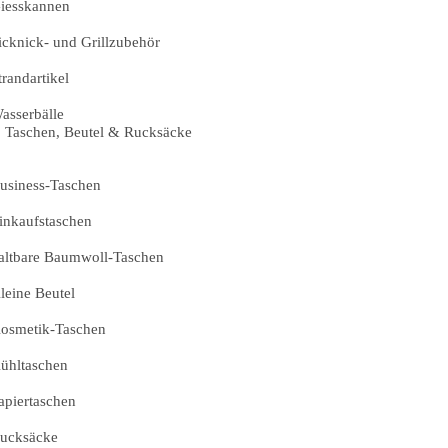
iesskannen
icknick- und Grillzubehör
trandartikel
asserbälle
Taschen, Beutel & Rucksäcke
usiness-Taschen
inkaufstaschen
altbare Baumwoll-Taschen
leine Beutel
osmetik-Taschen
ühltaschen
apiertaschen
ucksäcke