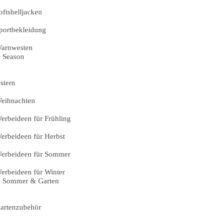
oftshelljacken
portbekleidung
arnwesten
Season
stern
eihnachten
erbeideen für Frühling
erbeideen für Herbst
erbeideen für Sommer
erbeideen für Winter
Sommer & Garten
artenzubehör