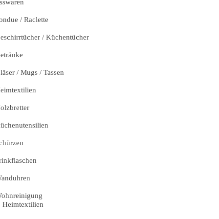
sswaren
ondue / Raclette
eschirrtücher / Küchentücher
etränke
läser / Mugs / Tassen
eimtextilien
olzbretter
üchenutensilien
chürzen
rinkflaschen
anduhren
ohnreinigung
Heimtextilien