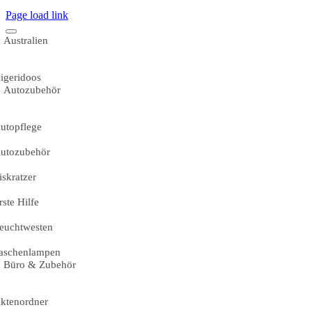
Page load link
Australien
igeridoos
Autozubehör
utopflege
utozubehör
iskratzer
rste Hilfe
euchtwesten
aschenlampen
Büro & Zubehör
ktenordner