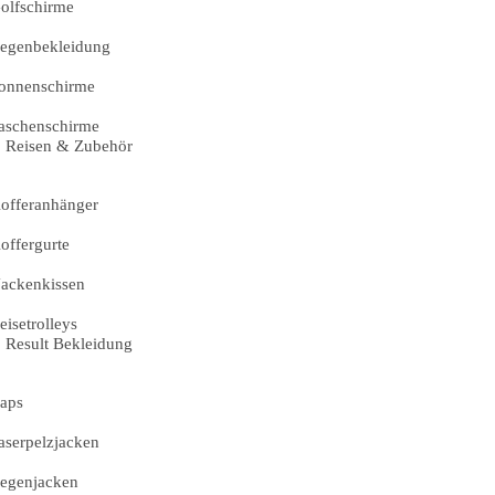
olfschirme
egenbekleidung
onnenschirme
aschenschirme
Reisen & Zubehör
offeranhänger
offergurte
ackenkissen
eisetrolleys
Result Bekleidung
aps
aserpelzjacken
egenjacken