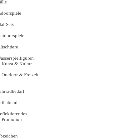
älle
ndoorspiele
al-Sets
utdoorspiele
lüschtiere
asserspielfiguren
Kunst & Kultur
Outdoor & Freizeit
ahrradbedarf
rillabend
eflektierendes
Promotion
bzeichen