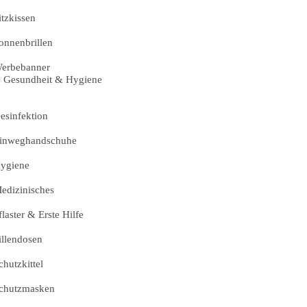
itzkissen
onnenbrillen
erbebanner
Gesundheit & Hygiene
esinfektion
inweghandschuhe
ygiene
edizinisches
flaster & Erste Hilfe
illendosen
chutzkittel
chutzmasken