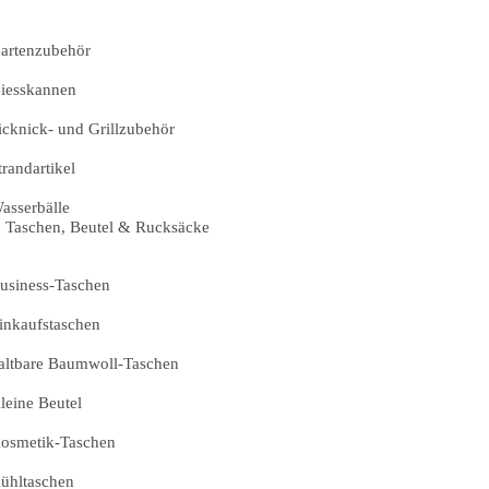
artenzubehör
iesskannen
icknick- und Grillzubehör
trandartikel
asserbälle
Taschen, Beutel & Rucksäcke
usiness-Taschen
inkaufstaschen
altbare Baumwoll-Taschen
leine Beutel
osmetik-Taschen
ühltaschen