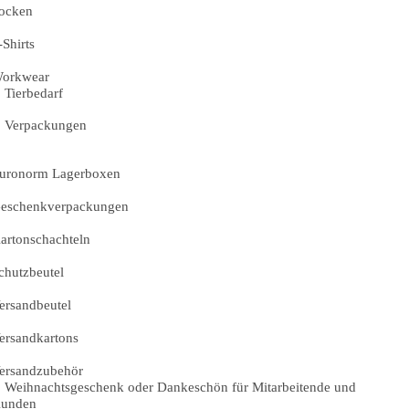
ocken
-Shirts
orkwear
Tierbedarf
Verpackungen
uronorm Lagerboxen
eschenkverpackungen
artonschachteln
chutzbeutel
ersandbeutel
ersandkartons
ersandzubehör
Weihnachtsgeschenk oder Dankeschön für Mitarbeitende und
unden