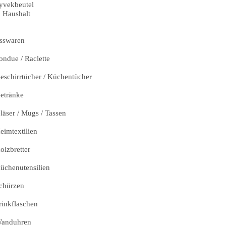
yvekbeutel
Haushalt
sswaren
ondue / Raclette
eschirrtücher / Küchentücher
etränke
läser / Mugs / Tassen
eimtextilien
olzbretter
üchenutensilien
chürzen
rinkflaschen
anduhren