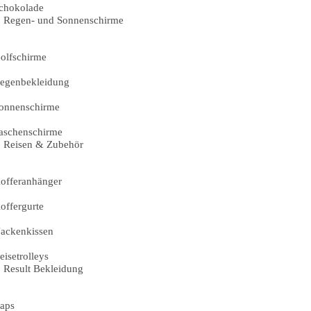
chokolade
Regen- und Sonnenschirme
olfschirme
egenbekleidung
onnenschirme
aschenschirme
Reisen & Zubehör
offeranhänger
offergurte
ackenkissen
eisetrolleys
Result Bekleidung
aps