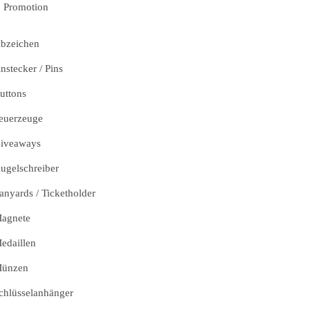
Promotion
bzeichen
nstecker / Pins
uttons
euerzeuge
iveaways
ugelschreiber
anyards / Ticketholder
agnete
edaillen
ünzen
chlüsselanhänger