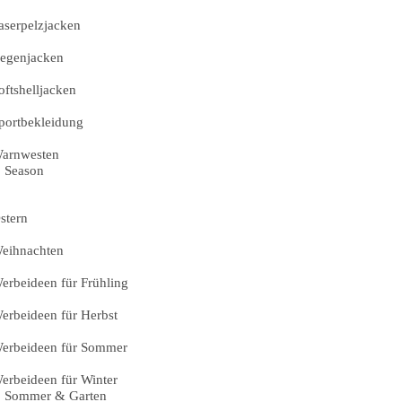
aserpelzjacken
egenjacken
oftshelljacken
portbekleidung
arnwesten
Season
stern
eihnachten
erbeideen für Frühling
erbeideen für Herbst
erbeideen für Sommer
erbeideen für Winter
Sommer & Garten