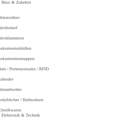
Büro & Zubehör
ktenordner
ürobedarf
üroklammern
okumentenhüllen
okumentenmappen
tuis / Portemonnaies / RFID
alender
lemmbretter
otizbücher / Haftnotizen
chreibwaren
Elektronik & Technik