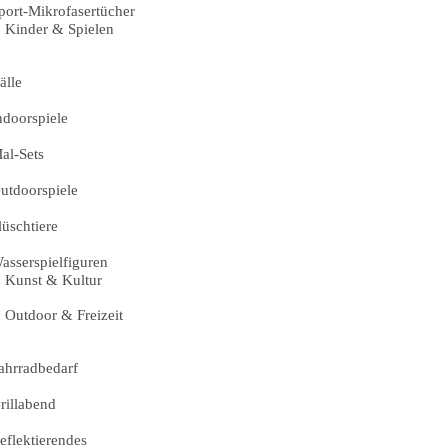
port-Mikrofasertücher
Kinder & Spielen
älle
ndoorspiele
al-Sets
utdoorspiele
lüschtiere
asserspielfiguren
Kunst & Kultur
Outdoor & Freizeit
ahrradbedarf
rillabend
eflektierendes