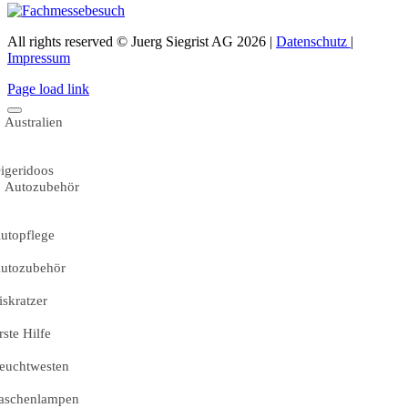
All rights reserved © Juerg Siegrist AG 2026 |
Datenschutz
|
Impressum
Page load link
Australien
igeridoos
Autozubehör
utopflege
utozubehör
iskratzer
rste Hilfe
euchtwesten
aschenlampen