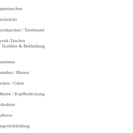
apiertaschen
ucksäcke
porttaschen / Turnbeutel
yvek-Taschen
Textilien & Bekleidung
andanas
emden / Blusen
acken / Gilets
ützen / Kopfbedeckung
oloshirts
ullover
egenbekleidung