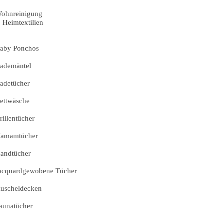
ohnreinigung
Heimtextilien
aby Ponchos
ademäntel
adetücher
ettwäsche
rillentücher
amamtücher
andtücher
acquardgewobene Tücher
uscheldecken
aunatücher