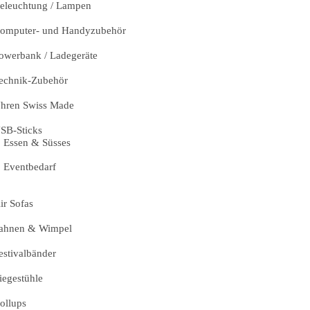
eleuchtung / Lampen
omputer- und Handyzubehör
owerbank / Ladegeräte
echnik-Zubehör
hren Swiss Made
SB-Sticks
Essen & Süsses
Eventbedarf
ir Sofas
ahnen & Wimpel
estivalbänder
iegestühle
ollups