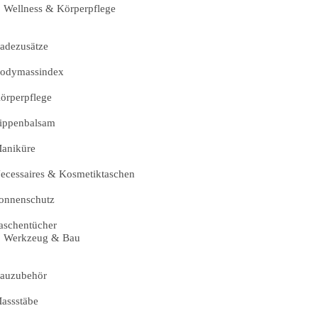
Wellness & Körperpflege
adezusätze
odymassindex
örperpflege
ippenbalsam
aniküre
ecessaires & Kosmetiktaschen
onnenschutz
aschentücher
Werkzeug & Bau
auzubehör
assstäbe