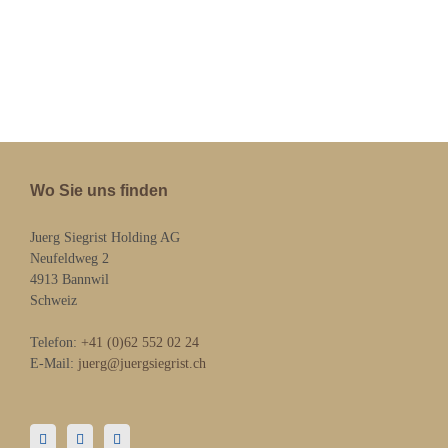
Wo Sie uns finden
Juerg Siegrist Holding AG
Neufeldweg 2
4913 Bannwil
Schweiz
Telefon:
+41 (0)62 552 02 24
E-Mail:
juerg@juergsiegrist.ch