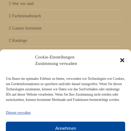
Wer wir sind
Fachmessebesuch
Ganzes Sortiment
Kataloge
Aktuell / Saison
Cookie-Einstellungen
Zustimmung verwalten
Referenzen
Um Ihnen ein optimales Erlebnis zu bieten, verwenden wir Technologien wie Cookies,
um Geräteinformationen zu speichern und/oder darauf zuzugreifen. Wenn Sie diesen
Mitgliedschaft bei
Technologien zustimmen, können wir Daten wie das Surfverhalten oder eindeutige
IDs auf dieser Website verarbeiten. Wenn Sie Ihre Zustimmung nicht erteilen oder
zurückziehen, können bestimmte Merkmale und Funktionen beeinträchtigt werden.
Dienste verwalten
Annehmen