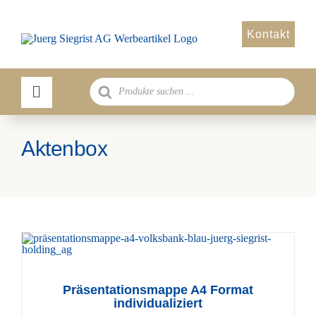
Zum
Inhalt
Kontakt
springen
Products
search
Aktenbox
Präsentationsmappe A4 Format
individualiziert