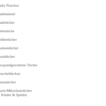
aby Ponchos
ademäntel
adetücher
ettwäsche
rillentücher
amamtücher
andtücher
acquardgewobene Tücher
uscheldecken
aunatücher
port-Mikrofasertücher
Kinder & Spielen