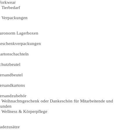
orkwear
Tierbedarf
Verpackungen
uronorm Lagerboxen
eschenkverpackungen
artonschachteln
chutzbeutel
ersandbeutel
ersandkartons
ersandzubehör
Weihnachtsgeschenk oder Dankeschön für Mitarbeitende und
unden
Wellness & Körperpflege
adezusätze