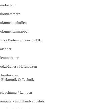
ürobedarf
üroklammern
okumentenhüllen
okumentenmappen
tuis / Portemonnaies / RFID
alender
lemmbretter
otizbücher / Haftnotizen
chreibwaren
Elektronik & Technik
eleuchtung / Lampen
omputer- und Handyzubehör