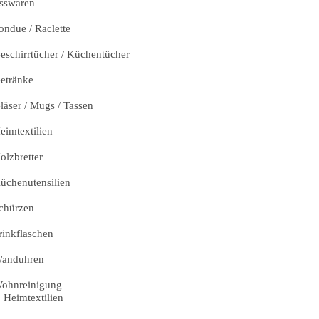
sswaren
ondue / Raclette
eschirrtücher / Küchentücher
etränke
läser / Mugs / Tassen
eimtextilien
olzbretter
üchenutensilien
chürzen
rinkflaschen
anduhren
ohnreinigung
Heimtextilien