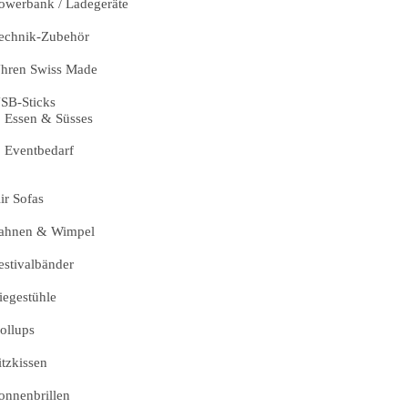
owerbank / Ladegeräte
echnik-Zubehör
hren Swiss Made
SB-Sticks
Essen & Süsses
Eventbedarf
ir Sofas
ahnen & Wimpel
estivalbänder
iegestühle
ollups
itzkissen
onnenbrillen