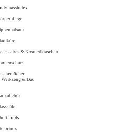
odymassindex
örperpflege
ippenbalsam
aniküre
ecessaires & Kosmetiktaschen
onnenschutz
aschentücher
Werkzeug & Bau
auzubehör
assstäbe
ulti-Tools
ictorinox