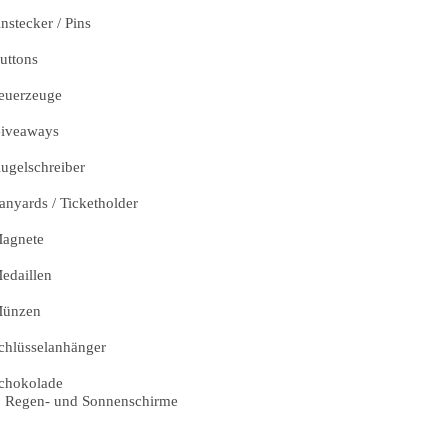
nstecker / Pins
uttons
euerzeuge
iveaways
ugelschreiber
anyards / Ticketholder
agnete
edaillen
ünzen
chlüsselanhänger
chokolade
Regen- und Sonnenschirme