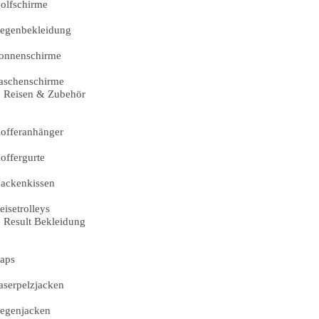
olfschirme
egenbekleidung
onnenschirme
aschenschirme
Reisen & Zubehör
offeranhänger
offergurte
ackenkissen
eisetrolleys
Result Bekleidung
aps
aserpelzjacken
egenjacken