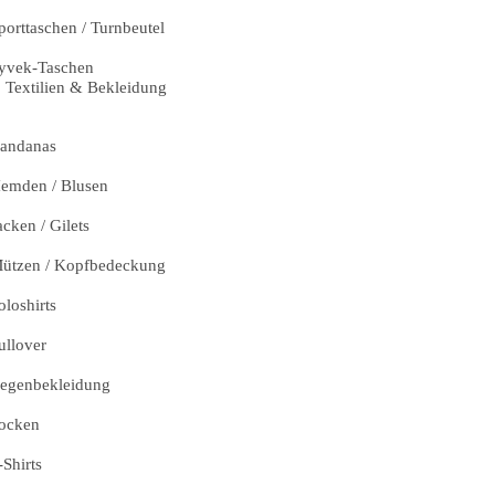
porttaschen / Turnbeutel
yvek-Taschen
Textilien & Bekleidung
andanas
emden / Blusen
acken / Gilets
ützen / Kopfbedeckung
oloshirts
ullover
egenbekleidung
ocken
-Shirts