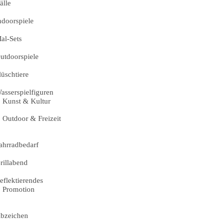
älle
ndoorspiele
al-Sets
utdoorspiele
lüschtiere
asserspielfiguren
Kunst & Kultur
Outdoor & Freizeit
ahrradbedarf
rillabend
eflektierendes
Promotion
bzeichen