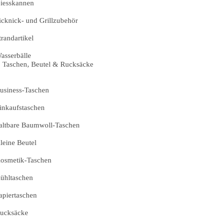
iesskannen
icknick- und Grillzubehör
trandartikel
asserbälle
Taschen, Beutel & Rucksäcke
usiness-Taschen
inkaufstaschen
altbare Baumwoll-Taschen
leine Beutel
osmetik-Taschen
ühltaschen
apiertaschen
ucksäcke