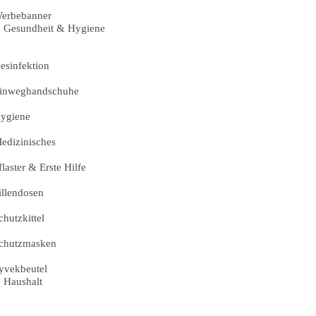
erbebanner
Gesundheit & Hygiene
esinfektion
inweghandschuhe
ygiene
edizinisches
flaster & Erste Hilfe
illendosen
chutzkittel
chutzmasken
yvekbeutel
Haushalt