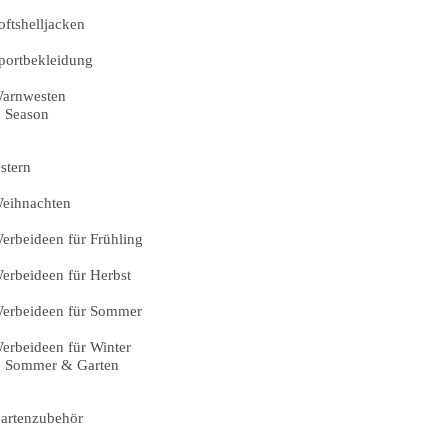
oftshelljacken
portbekleidung
arnwesten
Season
stern
eihnachten
erbeideen für Frühling
erbeideen für Herbst
erbeideen für Sommer
erbeideen für Winter
Sommer & Garten
artenzubehör