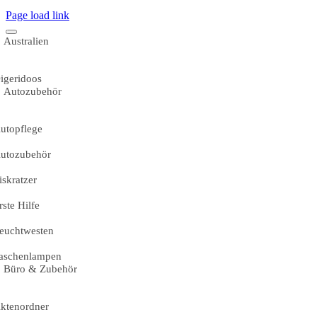
Page load link
Australien
igeridoos
Autozubehör
utopflege
utozubehör
iskratzer
rste Hilfe
euchtwesten
aschenlampen
Büro & Zubehör
ktenordner