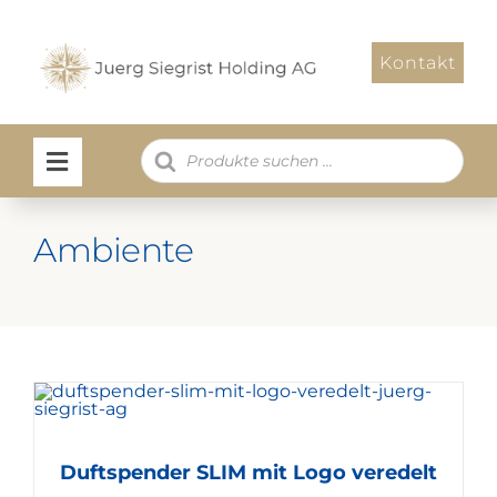
Zum
Inhalt
Kontakt
springen
Products
search
Ambiente
Duftspender SLIM mit Logo veredelt