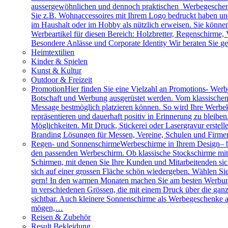
aussergewöhnlichen und dennoch praktischen Werbegeschenk
Sie z.B. Wohnaccessoires mit Ihrem Logo bedruckt haben und 
im Haushalt oder im Hobby als nützlich erweisen. Sie können 
Werbeartikel für diesen Bereich: Holzbretter, Regenschirme
Besondere Anlässe und Corporate Identity Wir beraten Sie g
Heimtextilien
Kinder & Spielen
Kunst & Kultur
Outdoor & Freizeit
Promotion
Hier finden Sie eine Vielzahl an Promotions- Werbe
Botschaft und Werbung ausgerüstet werden. Vom klassischen 
Message bestmöglich platzieren können. So wird Ihre Werbe
repräsentieren und dauerhaft positiv in Erinnerung zu bleibe
Möglichkeiten. Mit Druck, Stickerei oder Lasergravur erstell
Branding Lösungen für Messen, Vereine, Schulen und Firme
Regen- und Sonnenschirme
Werbeschirme in Ihrem Design– b
den passenden Werbeschirm. Ob klassische Stockschirme mit ed
Schirmen, mit denen Sie Ihre Kunden und Mitarbeitenden sich
sich auf einer grossen Fläche schön wiedergeben. Wählen Sie
gern! In den warmen Monaten machen Sie am besten Werbung
in verschiedenen Grössen, die mit einem Druck über die gan
sichtbar. Auch kleinere Sonnenschirme als Werbegeschenke a
mögen,…
Reisen & Zubehör
Result Bekleidung