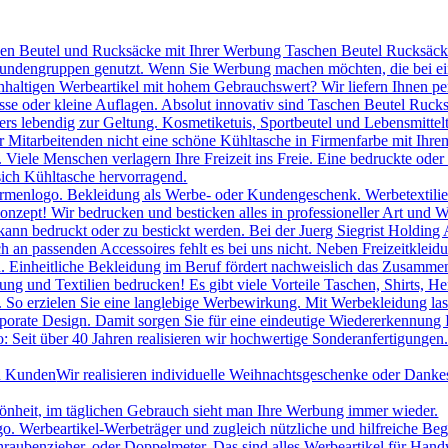
hen Beutel und Rucksäcke mit Ihrer Werbung Taschen Beutel Rucksäcke 
 Kundengruppen genutzt. Wenn Sie Werbung machen möchten, die bei ei
chhaltigen Werbeartikel mit hohem Gebrauchswert? Wir liefern Ihnen p
se oder kleine Auflagen. Absolut innovativ sind Taschen Beutel Ruc
s lebendig zur Geltung. Kosmetiketuis, Sportbeutel und Lebensmittelt
itarbeitenden nicht eine schöne Kühltasche in Firmenfarbe mit Ihrem
le Menschen verlagern Ihre Freizeit ins Freie. Eine bedruckte oder be
sich Kühltasche hervorragend.
irmenlogo. Bekleidung als Werbe- oder Kundengeschenk. Werbetextilien 
onzept! Wir bedrucken und besticken alles in professioneller Art und W
ann bedruckt oder zu bestickt werden. Bei der Juerg Siegrist Holding 
uch an passenden Accessoires fehlt es bei uns nicht. Neben Freizeitk
 Einheitliche Bekleidung im Beruf fördert nachweislich das Zusammeng
ng und Textilien bedrucken! Es gibt viele Vorteile Taschen, Shirts, H
. So erzielen Sie eine langlebige Werbewirkung. Mit Werbekleidung las
porate Design. Damit sorgen Sie für eine eindeutige Wiedererkennung
 Seit über 40 Jahren realisieren wir hochwertige Sonderanfertigungen.
nd Kunden
Wir realisieren individuelle Weihnachtsgeschenke oder Danke
hönheit, im täglichen Gebrauch sieht man Ihre Werbung immer wieder.
Werbeartikel-Werbeträger und zugleich nützliche und hilfreiche Beglei
raubenzieher, oder Doppelmeter. Das sind alles Werbeartikel für Han