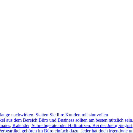
lange nachwirken. Statten Sie Ihre Kunden mit sinnvollen
kel aus dem Bereich Büro und Business sollten am besten nützlich sein
naies, Kalender, Schreibgeräte oder Haftnotizen. Bei der Juerg Siegrist
erbeartikel gehören im Büro einfach dazu. Jeder hat doch irgendwie u