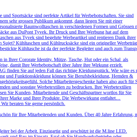
und Sportsäcke sind perfekte Artikel für Werbebotschaften. Sie sind
nem sehr grossen Publikum ankommt, dann liegen Sie mit einer
ersonalisierte Baumwolltaschen in verschiedenen Formen und Grössen 
ksäcke aus DuPont Tyvek. Ihr Druck und Ihre Werbung hat auf dem
aschen aus Tyvek sind begehrte Werbeartikel und rentieren Dank ihrer
 Sujet? Kühltaschen und Kühlrucksäcke sind ein origineller Werbeträg
stickte Kühltasche ist da der perfekte Begleiter und auch zum Transp
in Ihrer Cororate Identity. Mütze, Tasche, Hut oder ein Schal als
eise, damit Ihre Werbebotschaft über Jahre ihre Wirkung erzielt.
AG finden Sie auf jeden Fall das richtige Kleidungsstück. Wie wäre es 
leidung und Funktionskleidung können Sie Berufsbekleidung, Hemden &
ehörigkeitsgefühl. Solche Mitarbeitergeschenke haben also auch für 
emden und sonstige Werbetextilien zu bedrucken. Ihre Werbetextilien
sen Sie Kunden, Mitarbeitende und Geschäftspartner wortlos für Sie
 Ihrer Marke und Ihrer Produkte. Die Werbewirkung entfaltet…
 Wir beraten Sie gerne persönlich.
schön für Ihre Mitarbeitenden und Kunden. Über 40 Jahre Erfahrung, 
ter bei der Arbeit. Einzigartig und geschützt ist die M.line LED.
dwerk und Bau im Einsatz. Egal ob Sie Handwerksbetriebe oder