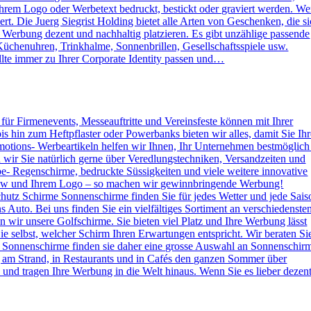
rem Logo oder Werbetext bedruckt, bestickt oder graviert werden. W
. Die Juerg Siegrist Holding bietet alle Arten von Geschenken, die s
e Werbung dezent und nachhaltig platzieren. Es gibt unzählige passende
Küchenuhren, Trinkhalme, Sonnenbrillen, Gesellschaftsspiele usw.
lte immer zu Ihrer Corporate Identity passen und…
s für Firmenevents, Messeauftritte und Vereinsfeste können mit Ihrer
hin zum Heftpflaster oder Powerbanks bieten wir alles, damit Sie Ihr
otions- Werbeartikeln helfen wir Ihnen, Ihr Unternehmen bestmöglich
n wir Sie natürlich gerne über Veredlungstechniken, Versandzeiten und
rbe- Regenschirme, bedruckte Süssigkeiten und viele weitere innovative
 How und Ihrem Logo – so machen wir gewinnbringende Werbung!
hutz Schirme Sonnenschirme finden Sie für jedes Wetter und jede Sais
 Auto. Bei uns finden Sie ein vielfältiges Sortiment an verschiedenste
wir unsere Golfschirme. Sie bieten viel Platz und Ihre Werbung lässt
e selbst, welcher Schirm Ihren Erwartungen entspricht. Wir beraten Si
 Sonnenschirme finden sie daher eine grosse Auswahl an Sonnenschir
g am Strand, in Restaurants und in Cafés den ganzen Sommer über
nd tragen Ihre Werbung in die Welt hinaus. Wenn Sie es lieber dezen