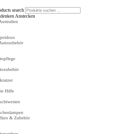
oducts search
denken Anstecken
Australien
geridoos
Autozubehör
topflege
tozubehör
skratzer
te Hilfe
uchtwesten
schenlampen
Büro & Zubehör
tenordner