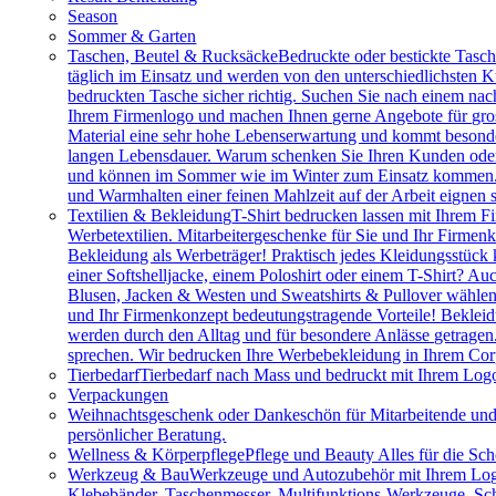
Season
Sommer & Garten
Taschen, Beutel & Rucksäcke
Bedruckte oder bestickte Tasc
täglich im Einsatz und werden von den unterschiedlichsten
bedruckten Tasche sicher richtig. Suchen Sie nach einem na
Ihrem Firmenlogo und machen Ihnen gerne Angebote für gros
Material eine sehr hohe Lebenserwartung und kommt besonder
langen Lebensdauer. Warum schenken Sie Ihren Kunden oder M
und können im Sommer wie im Winter zum Einsatz kommen. Vie
und Warmhalten einer feinen Mahlzeit auf der Arbeit eignen 
Textilien & Bekleidung
T-Shirt bedrucken lassen mit Ihrem F
Werbetextilien. Mitarbeitergeschenke für Sie und Ihr Firmenk
Bekleidung als Werbeträger! Praktisch jedes Kleidungsstück k
einer Softshelljacke, einem Poloshirt oder einem T-Shirt? A
Blusen, Jacken & Westen und Sweatshirts & Pullover wählen.
und Ihr Firmenkonzept bedeutungstragende Vorteile! Bekleidu
werden durch den Alltag und für besondere Anlässe getragen
sprechen. Wir bedrucken Ihre Werbebekleidung in Ihrem Cor
Tierbedarf
Tierbedarf nach Mass und bedruckt mit Ihrem Logo:
Verpackungen
Weihnachtsgeschenk oder Dankeschön für Mitarbeitende u
persönlicher Beratung.
Wellness & Körperpflege
Pflege und Beauty Alles für die Sc
Werkzeug & Bau
Werkzeuge und Autozubehör mit Ihrem Logo. 
Klebebänder, Taschenmesser, Multifunktions-Werkzeuge, Sch