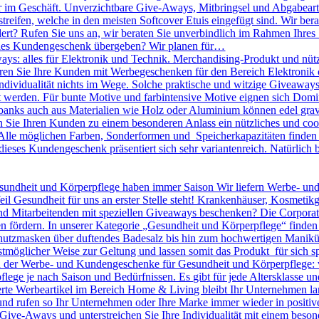
r im Geschäft. Unverzichtbare Give-Aways, Mitbringsel und Abgabearti
treifen, welche in den meisten Softcover Etuis eingefügt sind. Wir bera
dert? Rufen Sie uns an, wir beraten Sie unverbindlich im Rahmen Ihres
olles Kundengeschenk übergeben? Wir planen für…
ys: alles für Elektronik und Technik. Merchandising-Produkt und nütz
nieren Sie Ihre Kunden mit Werbegeschenken für den Bereich Elektronik o
 Individualität nichts im Wege. Solche praktische und witzige Giveawa
kt werden. Für bunte Motive und farbintensive Motive eignen sich D
banks auch aus Materialien wie Holz oder Aluminium können edel gravie
ie Ihren Kunden zu einem besonderen Anlass ein nützliches und cool
lle möglichen Farben, Sonderformen und Speicherkapazitäten finden S
dieses Kundengeschenk präsentiert sich sehr variantenreich. Natürlic
undheit und Körperpflege haben immer Saison Wir liefern Werbe- un
eil Gesundheit für uns an erster Stelle steht! Krankenhäuser, Kosmeti
Mitarbeitenden mit speziellen Giveaways beschenken? Die Corporate I
n fördern. In unserer Kategorie „Gesundheit und Körperpflege“ finden
utzmasken über duftendes Badesalz bis hin zum hochwertigen Maniküre 
tmöglicher Weise zur Geltung und lassen somit das Produkt für sich sp
en der Werbe- und Kundengeschenke für Gesundheit und Körperpflege: 
pflege je nach Saison und Bedürfnissen. Es gibt für jede Altersklasse 
rte Werbeartikel im Bereich Home & Living bleibt Ihr Unternehmen langf
 und rufen so Ihr Unternehmen oder Ihre Marke immer wieder in positiv
le Give-Aways und unterstreichen Sie Ihre Individualität mit einem be