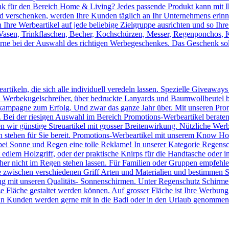
 für den Bereich Home & Living? Jedes passende Produkt kann mit Ih
verschenken, werden Ihre Kunden täglich an Ihr Unternehmens erinnert
Ihre Werbeartikel auf jede beliebige Zielgruppe ausrichten und so Ihr
, Vasen, Trinkflaschen, Becher, Kochschürzen, Messer, Regenponchos, 
erne bei der Auswahl des richtigen Werbegeschenkes. Das Geschenk sol
artikeln, die sich alle individuell veredeln lassen. Spezielle Giveaway
Werbekugelschreiber, über bedruckte Lanyards und Baumwollbeutel bis 
kampagne zum Erfolg. Und zwar das ganze Jahr über. Mit unseren Prom
n. Bei der riesigen Auswahl im Bereich Promotions-Werbeartikel berate
en wir günstige Streuartikel mit grosser Breitenwirkung. Nützliche We
n stehen für Sie bereit. Promotions-Werbeartikel mit unserem Know
ei Sonne und Regen eine tolle Reklame! In unserer Kategorie Regensc
lem Holzgriff, oder der praktische Knirps für die Handtasche oder ins
er nicht im Regen stehen lassen. Für Familien oder Gruppen empfehlen 
 zwischen verschiedenen Griff Arten und Materialien und bestimmen Si
 mit unseren Qualitäts- Sonnenschirmen. Unter Regenschutz Schirme
ze Fläche gestaltet werden können. Auf grosser Fläche ist Ihre Werbun
n Kunden werden gerne mit in die Badi oder in den Urlaub genommen u