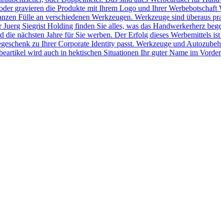
der gravieren die Produkte mit Ihrem Logo und Ihrer Werbebotschaft 
r ganzen Fülle an verschiedenen Werkzeugen. Werkzeuge sind überaus pr
Juerg Siegrist Holding finden Sie alles, was das Handwerkerherz beg
 die nächsten Jahre für Sie werben. Der Erfolg dieses Werbemittels ist
egeschenk zu Ihrer Corporate Identity passt. Werkzeuge und Autozubeh
rtikel wird auch in hektischen Situationen Ihr guter Name im Vorder