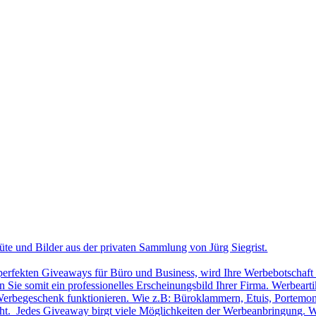
üte und Bilder aus der privaten Sammlung von Jürg Siegrist.
 perfekten Giveaways für Büro und Business, wird Ihre Werbebotschaft 
Sie somit ein professionelles Erscheinungsbild Ihrer Firma. Werbearti
ls Werbegeschenk funktionieren. Wie z.B: Büroklammern, Etuis, Portemon
cht. Jedes Giveaway birgt viele Möglichkeiten der Werbeanbringung. W