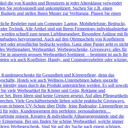
kel die von Kunden und Benutzern in jeder Altersklasse verwendet
ten Sie professionell und unkompliziert. Suchen Sie z.B. einen
 Budgets und stellen Ihnen Muster zur Verfügung. Planen Sie einen
liche Begleiter rund um Computer, Laptop, Mobiltelefonie. Bedruckt,
der Technik. Alle Artikel sind mit Ihrem Firmenlogo individualisierbar
ys werden schnell zum neuen Lieblingsgadget. Besondere Anlässe mit Ih
omingbadges hervorragend. Auch auf den Ohrmuscheln von Kopfhörern
rt oder grossflächig bedruckt werden. Ganz ohne Papier geht es nicht
es Werbegadget. Werbeartikel, Werbegeschenke, Giveaways: alles für
ie in unserem grossen Werbeartikel-Sortiment – bestimmt ist auch Ihr
h bieten wir auch Kopfhörer, Handy- und Computerzubehör oder witzig
d Kundengeschenke für Gesundheit und Körperpflege, denn das
kgeschäfte, Hotels wie auch Wellness-Unternehmen haben spezielle
dentity muss durch das Produkt unterstrichen werden. Es soll sowoh
 Sie viele Werbeartikel für Körper und Geist, Reklame und
Set. Ihren Ideen sind keine Grenzen gesetzt. Auf allen Pflegeartikeln
rechen. Viele Geschäftsreisende lieben solche praktische Giveaways.
vom richtigen UV-Schutz über Düfte, feine Badesalze, Lippenpflege m
und für jedes Kundensegment den perfekten, personalisierten…
ristig präsent. Kreative & individuelle Alltagsgegenstände sind die
e Erinnerung. Bei uns finden Sie schöne Werbeartikel, welche immer
sonderen Werbegeschenk. Sind Sie auf der Suche nach einem schönen,