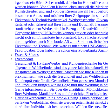
irgendwo ein Büro. Sei es mobil, daheim im Homeoffice ode
werden können. Vor allem Kinder lieben speziell die Markiers
Kugelschreiber und sind von der Riesenauswahl fast überfor
besonderen Anlass und möchten Ihrer Zielgruppe ein sinnv
Elektronik & Technik
Werbeartikel, Werbegeschenke, Giveawa
gestaltet oder gelasert mit Ihrer Firma und Botschaft. Faszi
somit steht einem Werbeartikel in Bezug auf Kreativität und
Corporate Identity USB-Sticks können graviert oder bedruc
macht sich ein Firmenlogo hervorragend. Extra flache Power
darum gehören auch Notebooks A5 zum Sortiment. Schenken S
Elektronik und Technik. Wie wäre es mit einem USB-Stick? A
Favorit dabei. Oder haben Sie schon eine Powerbank? Auch 
Essen & Süsses
Eventbedarf
Gesundheit & Hygiene
Werbe- und Kundengeschenke für Ges
allgemeine Wohlbefinden sind das ganze Jahr über aktuell. W
Ansprüche an Werbegeschenke. Möchten Sie Ihre Kunden und 
praktisch sein, wie auch die Gesundheit und das Wohlbefinde
Kundenpräsente für die Gesundheit : Von getesteten Mundsch
und Produkten bringen wir Ihr Logo und Ihre Werbung in bes
Gerne informieren wir Sie über die unzähligen Möglichkeit
Ihrer Werbung, Maniküre Sets und die richtige Feuchtigkeits
Haushalt
Werbeartikel für Home & Living. Durch personalisie
perfekten Werbeträger, denn sie werden regelmässig genutzt
durch ihre Individualität herausstechen. Wählen Sie speziel