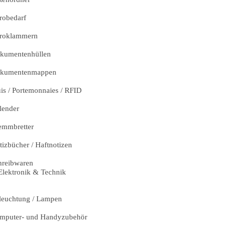
robedarf
roklammern
kumentenhüllen
kumentenmappen
uis / Portemonnaies / RFID
lender
emmbretter
tizbücher / Haftnotizen
hreibwaren
Elektronik & Technik
leuchtung / Lampen
mputer- und Handyzubehör