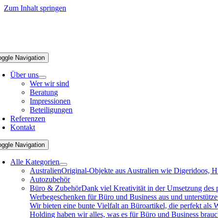
Zum Inhalt springen
oggle Navigation
Über uns
Wer wir sind
Beratung
Impressionen
Beteiligungen
Referenzen
Kontakt
oggle Navigation
Alle Kategorien
Australien
Original-Objekte aus Australien wie Digeridoos, H
Autozubehör
Büro & Zubehör
Dank viel Kreativität in der Umsetzung des
Werbegeschenken für Büro und Business aus und unterstützen 
Wir bieten eine bunte Vielfalt an Büroartikel, die perfekt a
Holding haben wir alles, was es für Büro und Business brau