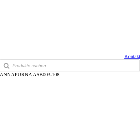
Zum
Inhalt
springen
Kontak
Products
search
ANNAPURNA ASB003-108