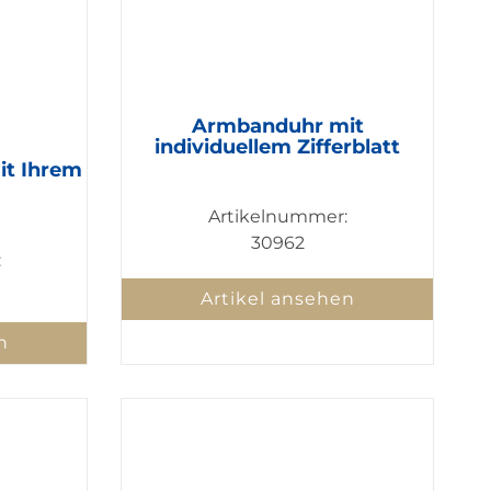
Armbanduhr mit
individuellem Zifferblatt
it Ihrem
Artikelnummer:
30962
:
Artikel ansehen
n