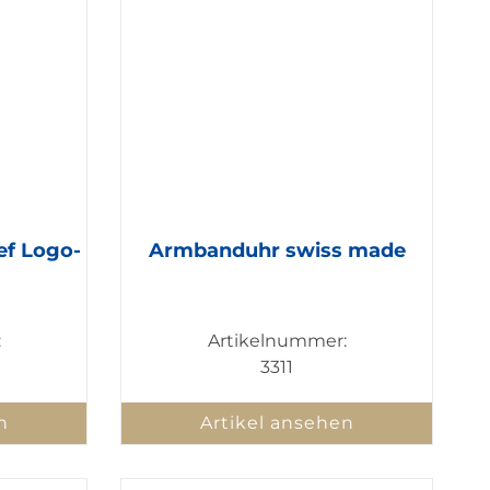
ef Logo-
Armbanduhr swiss made
:
Artikelnummer:
3311
n
Artikel ansehen