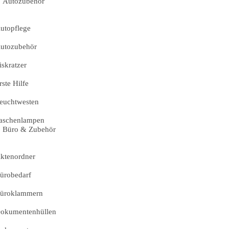
Autozubehör
utopflege
utozubehör
iskratzer
rste Hilfe
euchtwesten
aschenlampen
Büro & Zubehör
ktenordner
ürobedarf
üroklammern
okumentenhüllen