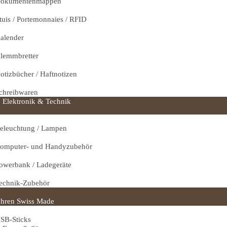
okumentenmappen
tuis / Portemonnaies / RFID
alender
lemmbretter
otizbücher / Haftnotizen
chreibwaren
Elektronik & Technik
eleuchtung / Lampen
omputer- und Handyzubehör
owerbank / Ladegeräte
echnik-Zubehör
hren Swiss Made
SB-Sticks