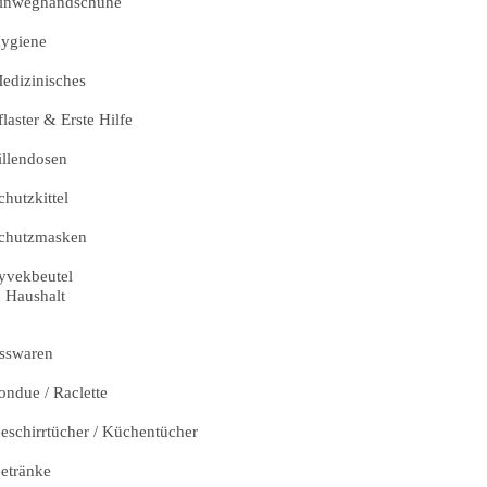
inweghandschuhe
ygiene
edizinisches
flaster & Erste Hilfe
illendosen
chutzkittel
chutzmasken
yvekbeutel
Haushalt
sswaren
ondue / Raclette
eschirrtücher / Küchentücher
etränke