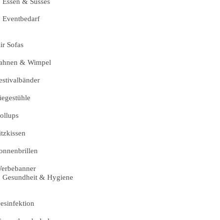
Essen & Süsses
Eventbedarf
ir Sofas
ahnen & Wimpel
estivalbänder
iegestühle
ollups
itzkissen
onnenbrillen
erbebanner
Gesundheit & Hygiene
esinfektion