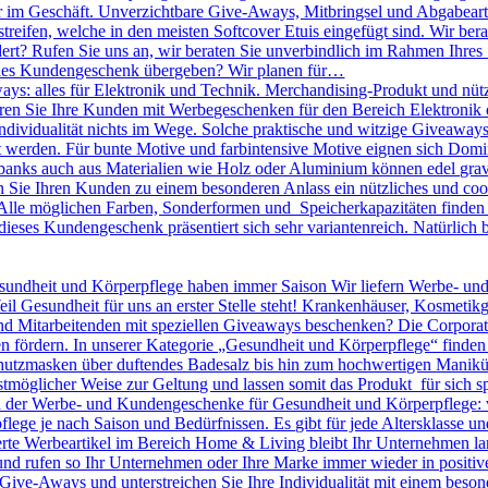
r im Geschäft. Unverzichtbare Give-Aways, Mitbringsel und Abgabearti
treifen, welche in den meisten Softcover Etuis eingefügt sind. Wir bera
dert? Rufen Sie uns an, wir beraten Sie unverbindlich im Rahmen Ihres
olles Kundengeschenk übergeben? Wir planen für…
ys: alles für Elektronik und Technik. Merchandising-Produkt und nütz
nieren Sie Ihre Kunden mit Werbegeschenken für den Bereich Elektronik o
 Individualität nichts im Wege. Solche praktische und witzige Giveawa
kt werden. Für bunte Motive und farbintensive Motive eignen sich D
banks auch aus Materialien wie Holz oder Aluminium können edel gravie
ie Ihren Kunden zu einem besonderen Anlass ein nützliches und cool
lle möglichen Farben, Sonderformen und Speicherkapazitäten finden S
dieses Kundengeschenk präsentiert sich sehr variantenreich. Natürlic
undheit und Körperpflege haben immer Saison Wir liefern Werbe- un
eil Gesundheit für uns an erster Stelle steht! Krankenhäuser, Kosmeti
Mitarbeitenden mit speziellen Giveaways beschenken? Die Corporate I
n fördern. In unserer Kategorie „Gesundheit und Körperpflege“ finden
utzmasken über duftendes Badesalz bis hin zum hochwertigen Maniküre 
tmöglicher Weise zur Geltung und lassen somit das Produkt für sich sp
en der Werbe- und Kundengeschenke für Gesundheit und Körperpflege: 
pflege je nach Saison und Bedürfnissen. Es gibt für jede Altersklasse 
rte Werbeartikel im Bereich Home & Living bleibt Ihr Unternehmen langf
 und rufen so Ihr Unternehmen oder Ihre Marke immer wieder in positiv
le Give-Aways und unterstreichen Sie Ihre Individualität mit einem be