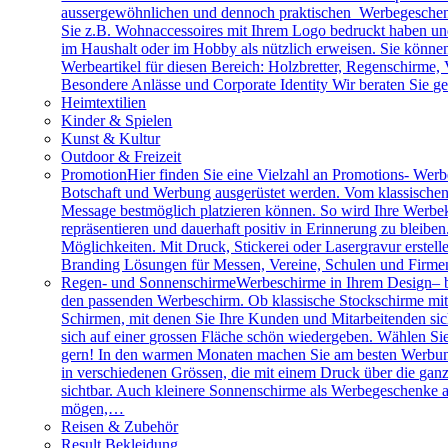
aussergewöhnlichen und dennoch praktischen Werbegeschenk
Sie z.B. Wohnaccessoires mit Ihrem Logo bedruckt haben und 
im Haushalt oder im Hobby als nützlich erweisen. Sie können 
Werbeartikel für diesen Bereich: Holzbretter, Regenschirme
Besondere Anlässe und Corporate Identity Wir beraten Sie g
Heimtextilien
Kinder & Spielen
Kunst & Kultur
Outdoor & Freizeit
Promotion
Hier finden Sie eine Vielzahl an Promotions- Werbe
Botschaft und Werbung ausgerüstet werden. Vom klassischen 
Message bestmöglich platzieren können. So wird Ihre Werbe
repräsentieren und dauerhaft positiv in Erinnerung zu bleibe
Möglichkeiten. Mit Druck, Stickerei oder Lasergravur erstell
Branding Lösungen für Messen, Vereine, Schulen und Firme
Regen- und Sonnenschirme
Werbeschirme in Ihrem Design– b
den passenden Werbeschirm. Ob klassische Stockschirme mit ed
Schirmen, mit denen Sie Ihre Kunden und Mitarbeitenden sich
sich auf einer grossen Fläche schön wiedergeben. Wählen Sie
gern! In den warmen Monaten machen Sie am besten Werbung
in verschiedenen Grössen, die mit einem Druck über die gan
sichtbar. Auch kleinere Sonnenschirme als Werbegeschenke a
mögen,…
Reisen & Zubehör
Result Bekleidung