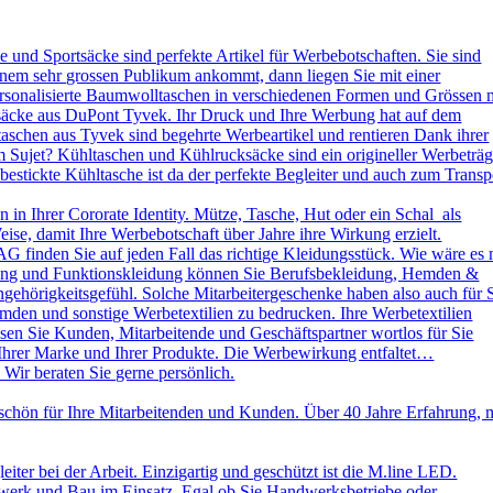
und Sportsäcke sind perfekte Artikel für Werbebotschaften. Sie sind
nem sehr grossen Publikum ankommt, dann liegen Sie mit einer
ersonalisierte Baumwolltaschen in verschiedenen Formen und Grössen 
ksäcke aus DuPont Tyvek. Ihr Druck und Ihre Werbung hat auf dem
aschen aus Tyvek sind begehrte Werbeartikel und rentieren Dank ihrer
 Sujet? Kühltaschen und Kühlrucksäcke sind ein origineller Werbeträg
stickte Kühltasche ist da der perfekte Begleiter und auch zum Transp
in Ihrer Cororate Identity. Mütze, Tasche, Hut oder ein Schal als
eise, damit Ihre Werbebotschaft über Jahre ihre Wirkung erzielt.
AG finden Sie auf jeden Fall das richtige Kleidungsstück. Wie wäre es 
leidung und Funktionskleidung können Sie Berufsbekleidung, Hemden &
ehörigkeitsgefühl. Solche Mitarbeitergeschenke haben also auch für 
emden und sonstige Werbetextilien zu bedrucken. Ihre Werbetextilien
sen Sie Kunden, Mitarbeitende und Geschäftspartner wortlos für Sie
 Ihrer Marke und Ihrer Produkte. Die Werbewirkung entfaltet…
 Wir beraten Sie gerne persönlich.
schön für Ihre Mitarbeitenden und Kunden. Über 40 Jahre Erfahrung, 
ter bei der Arbeit. Einzigartig und geschützt ist die M.line LED.
dwerk und Bau im Einsatz. Egal ob Sie Handwerksbetriebe oder