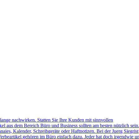
lange nachwirken. Statten Sie Ihre Kunden mit sinnvollen
kel aus dem Bereich Büro und Business sollten am besten nützlich sein
naies, Kalender, Schreibgeräte oder Haftnotizen. Bei der Juerg Siegrist
erbeartikel gehören im Büro einfach dazu. Jeder hat doch irgendwie u