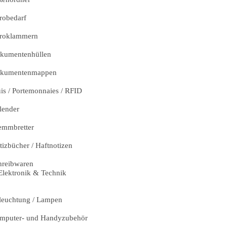
robedarf
roklammern
kumentenhüllen
kumentenmappen
uis / Portemonnaies / RFID
lender
emmbretter
tizbücher / Haftnotizen
hreibwaren
Elektronik & Technik
leuchtung / Lampen
mputer- und Handyzubehör