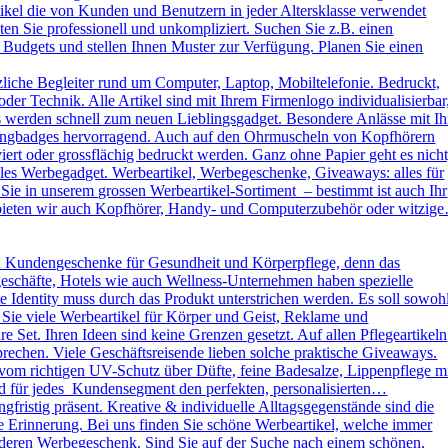
kel die von Kunden und Benutzern in jeder Altersklasse verwendet
ten Sie professionell und unkompliziert. Suchen Sie z.B. einen
 Budgets und stellen Ihnen Muster zur Verfügung. Planen Sie einen
liche Begleiter rund um Computer, Laptop, Mobiltelefonie. Bedruckt,
der Technik. Alle Artikel sind mit Ihrem Firmenlogo individualisierbar
ys werden schnell zum neuen Lieblingsgadget. Besondere Anlässe mit Ih
omingbadges hervorragend. Auch auf den Ohrmuscheln von Kopfhörern
rt oder grossflächig bedruckt werden. Ganz ohne Papier geht es nicht
es Werbegadget. Werbeartikel, Werbegeschenke, Giveaways: alles für
ie in unserem grossen Werbeartikel-Sortiment – bestimmt ist auch Ihr
h bieten wir auch Kopfhörer, Handy- und Computerzubehör oder witzig
d Kundengeschenke für Gesundheit und Körperpflege, denn das
kgeschäfte, Hotels wie auch Wellness-Unternehmen haben spezielle
dentity muss durch das Produkt unterstrichen werden. Es soll sowoh
 Sie viele Werbeartikel für Körper und Geist, Reklame und
Set. Ihren Ideen sind keine Grenzen gesetzt. Auf allen Pflegeartikeln
rechen. Viele Geschäftsreisende lieben solche praktische Giveaways.
vom richtigen UV-Schutz über Düfte, feine Badesalze, Lippenpflege m
und für jedes Kundensegment den perfekten, personalisierten…
ristig präsent. Kreative & individuelle Alltagsgegenstände sind die
e Erinnerung. Bei uns finden Sie schöne Werbeartikel, welche immer
sonderen Werbegeschenk. Sind Sie auf der Suche nach einem schönen,