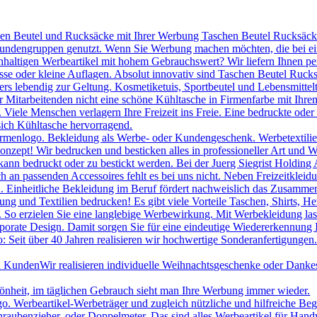
hen Beutel und Rucksäcke mit Ihrer Werbung Taschen Beutel Rucksäcke 
 Kundengruppen genutzt. Wenn Sie Werbung machen möchten, die bei ei
chhaltigen Werbeartikel mit hohem Gebrauchswert? Wir liefern Ihnen p
se oder kleine Auflagen. Absolut innovativ sind Taschen Beutel Ruc
s lebendig zur Geltung. Kosmetiketuis, Sportbeutel und Lebensmittelt
itarbeitenden nicht eine schöne Kühltasche in Firmenfarbe mit Ihrem
le Menschen verlagern Ihre Freizeit ins Freie. Eine bedruckte oder be
sich Kühltasche hervorragend.
irmenlogo. Bekleidung als Werbe- oder Kundengeschenk. Werbetextilien 
onzept! Wir bedrucken und besticken alles in professioneller Art und W
ann bedruckt oder zu bestickt werden. Bei der Juerg Siegrist Holding 
uch an passenden Accessoires fehlt es bei uns nicht. Neben Freizeitk
 Einheitliche Bekleidung im Beruf fördert nachweislich das Zusammeng
ng und Textilien bedrucken! Es gibt viele Vorteile Taschen, Shirts, H
. So erzielen Sie eine langlebige Werbewirkung. Mit Werbekleidung las
porate Design. Damit sorgen Sie für eine eindeutige Wiedererkennung
 Seit über 40 Jahren realisieren wir hochwertige Sonderanfertigungen.
nd Kunden
Wir realisieren individuelle Weihnachtsgeschenke oder Danke
hönheit, im täglichen Gebrauch sieht man Ihre Werbung immer wieder.
Werbeartikel-Werbeträger und zugleich nützliche und hilfreiche Beglei
raubenzieher, oder Doppelmeter. Das sind alles Werbeartikel für Han