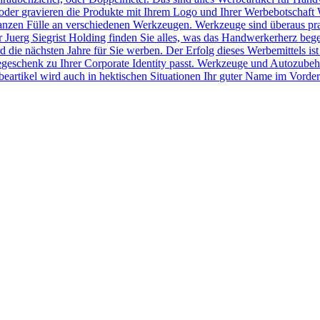
der gravieren die Produkte mit Ihrem Logo und Ihrer Werbebotschaft 
r ganzen Fülle an verschiedenen Werkzeugen. Werkzeuge sind überaus pr
Juerg Siegrist Holding finden Sie alles, was das Handwerkerherz beg
 die nächsten Jahre für Sie werben. Der Erfolg dieses Werbemittels ist
egeschenk zu Ihrer Corporate Identity passt. Werkzeuge und Autozubeh
rtikel wird auch in hektischen Situationen Ihr guter Name im Vorder