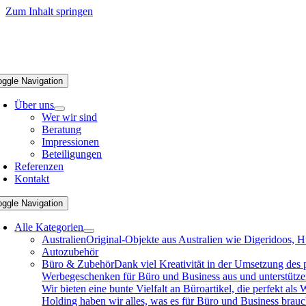
Zum Inhalt springen
oggle Navigation
Über uns
Wer wir sind
Beratung
Impressionen
Beteiligungen
Referenzen
Kontakt
oggle Navigation
Alle Kategorien
Australien
Original-Objekte aus Australien wie Digeridoos, H
Autozubehör
Büro & Zubehör
Dank viel Kreativität in der Umsetzung des
Werbegeschenken für Büro und Business aus und unterstützen 
Wir bieten eine bunte Vielfalt an Büroartikel, die perfekt a
Holding haben wir alles, was es für Büro und Business brau