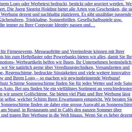
rem Logo oder Werbetext bedruckt, bestickt oder graviert werden. W
. Die Juerg Siegrist Holding bietet alle Arten von Geschenken, die s
e Werbung dezent und nachhaltig platzieren. Es gibt unzählige passende
Küchenuhren, Trinkhalme, Sonnenbrillen, Gesellschaftsspiele usw.
lte immer zu Ihrer Corporate Identity passen und…
s für Firmenevents, Messeauftritte und Vereinsfeste können mit Ihrer
hin zum Heftpflaster oder Powerbanks bieten wir alles, damit Sie Ihr
otions- Werbeartikeln helfen wir Ihnen, Ihr Unternehmen bestmöglich
n wir Sie natürlich gerne über Veredlungstechniken, Versandzeiten und
rbe- Regenschirme, bedruckte Süssigkeiten und viele weitere innovative
 How und Ihrem Logo – so machen wir gewinnbringende Werbung!
hutz Schirme Sonnenschirme finden Sie für jedes Wetter und jede Sais
 Auto. Bei uns finden Sie ein vielfältiges Sortiment an verschiedenste
wir unsere Golfschirme. Sie bieten viel Platz und Ihre Werbung lässt
e selbst, welcher Schirm Ihren Erwartungen entspricht. Wir beraten Si
 Sonnenschirme finden sie daher eine grosse Auswahl an Sonnenschir
g am Strand, in Restaurants und in Cafés den ganzen Sommer über
nd tragen Ihre Werbung in die Welt hinaus. Wenn Sie es lieber dezen