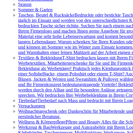
Season
Sommer & Garten
Taschen, Beutel & Rucksäcke
Bedruckte oder bestickte Tasc
täglich im Einsatz und werden von den unterschiedlichsten
bedruckten Tasche sicher richtig. Suchen Sie nach einem na
Ihrem Firmenlogo und machen Ihnen gerne Angebote für gros
Material eine sehr hohe Lebenserwartung und kommt besonder
langen Lebensdauer. Warum schenken Sie Ihren Kunden oder M
und können im Sommer wie im Winter zum Einsatz kommen. Vie
und Warmhalten einer feinen Mahlzeit auf der Arbeit eignen 
Textilien & Bekleidung
T-Shirt bedrucken lassen mit Ihrem F
Werbetextilien. Mitarbeitergeschenke für Sie und Ihr Firmenk
Bekleidung als Werbeträger! Praktisch jedes Kleidungsstück k
einer Softshelljacke, einem Poloshirt oder einem T-Shirt? A
Blusen, Jacken & Westen und Sweatshirts & Pullover wählen.
und Ihr Firmenkonzept bedeutungstragende Vorteile! Bekleidu
werden durch den Alltag und für besondere Anlässe getragen
sprechen. Wir bedrucken Ihre Werbebekleidung in Ihrem Cor
Tierbedarf
Tierbedarf nach Mass und bedruckt mit Ihrem Logo:
Verpackungen
Weihnachtsgeschenk oder Dankeschön für Mitarbeitende u
persönlicher Beratung.
Wellness & Körperpflege
Pflege und Beauty Alles für die Sc
Werkzeug & Bau
Werkzeuge und Autozubehör mit Ihrem Logo. 
Klebebänder, Taschenmesser, Multifunktions-Werkzeuge, Sch