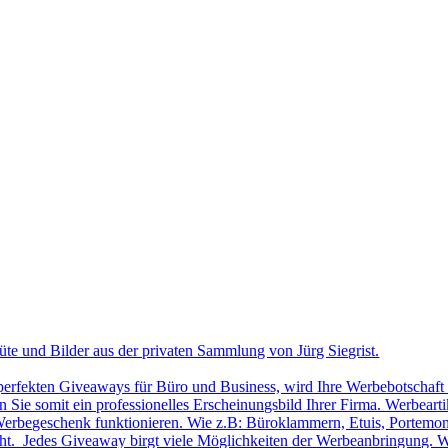
üte und Bilder aus der privaten Sammlung von Jürg Siegrist.
 perfekten Giveaways für Büro und Business, wird Ihre Werbebotschaft 
Sie somit ein professionelles Erscheinungsbild Ihrer Firma. Werbearti
ls Werbegeschenk funktionieren. Wie z.B: Büroklammern, Etuis, Portemon
cht. Jedes Giveaway birgt viele Möglichkeiten der Werbeanbringung. W