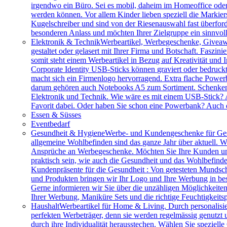
irgendwo ein Büro. Sei es mobil, daheim im Homeoffice ode
werden können. Vor allem Kinder lieben speziell die Markiers
Kugelschreiber und sind von der Riesenauswahl fast überfor
besonderen Anlass und möchten Ihrer Zielgruppe ein sinnv
Elektronik & Technik
Werbeartikel, Werbegeschenke, Giveawa
gestaltet oder gelasert mit Ihrer Firma und Botschaft. Faszi
somit steht einem Werbeartikel in Bezug auf Kreativität und
Corporate Identity USB-Sticks können graviert oder bedruc
macht sich ein Firmenlogo hervorragend. Extra flache Power
darum gehören auch Notebooks A5 zum Sortiment. Schenken S
Elektronik und Technik. Wie wäre es mit einem USB-Stick? A
Favorit dabei. Oder haben Sie schon eine Powerbank? Auch 
Essen & Süsses
Eventbedarf
Gesundheit & Hygiene
Werbe- und Kundengeschenke für Ges
allgemeine Wohlbefinden sind das ganze Jahr über aktuell. W
Ansprüche an Werbegeschenke. Möchten Sie Ihre Kunden und 
praktisch sein, wie auch die Gesundheit und das Wohlbefinde
Kundenpräsente für die Gesundheit : Von getesteten Mundsch
und Produkten bringen wir Ihr Logo und Ihre Werbung in bes
Gerne informieren wir Sie über die unzähligen Möglichkeit
Ihrer Werbung, Maniküre Sets und die richtige Feuchtigkeits
Haushalt
Werbeartikel für Home & Living. Durch personalisie
perfekten Werbeträger, denn sie werden regelmässig genutzt
durch ihre Individualität herausstechen. Wählen Sie speziel