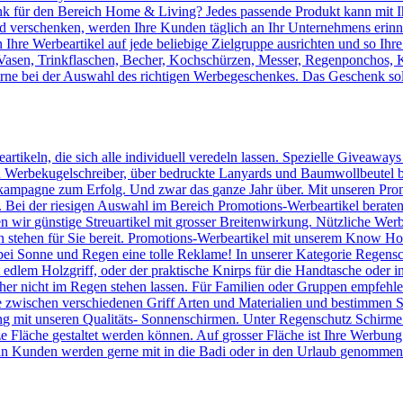
 für den Bereich Home & Living? Jedes passende Produkt kann mit Ih
verschenken, werden Ihre Kunden täglich an Ihr Unternehmens erinnert
Ihre Werbeartikel auf jede beliebige Zielgruppe ausrichten und so Ihr
, Vasen, Trinkflaschen, Becher, Kochschürzen, Messer, Regenponchos, 
erne bei der Auswahl des richtigen Werbegeschenkes. Das Geschenk sol
artikeln, die sich alle individuell veredeln lassen. Spezielle Giveaway
Werbekugelschreiber, über bedruckte Lanyards und Baumwollbeutel bis 
kampagne zum Erfolg. Und zwar das ganze Jahr über. Mit unseren Prom
n. Bei der riesigen Auswahl im Bereich Promotions-Werbeartikel berate
en wir günstige Streuartikel mit grosser Breitenwirkung. Nützliche We
n stehen für Sie bereit. Promotions-Werbeartikel mit unserem Know
ei Sonne und Regen eine tolle Reklame! In unserer Kategorie Regensc
lem Holzgriff, oder der praktische Knirps für die Handtasche oder ins
er nicht im Regen stehen lassen. Für Familien oder Gruppen empfehlen 
 zwischen verschiedenen Griff Arten und Materialien und bestimmen Si
 mit unseren Qualitäts- Sonnenschirmen. Unter Regenschutz Schirme
ze Fläche gestaltet werden können. Auf grosser Fläche ist Ihre Werbun
n Kunden werden gerne mit in die Badi oder in den Urlaub genommen u