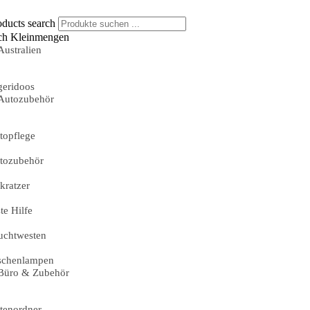
oducts search
ch Kleinmengen
Australien
geridoos
Autozubehör
topflege
tozubehör
skratzer
te Hilfe
uchtwesten
schenlampen
Büro & Zubehör
tenordner