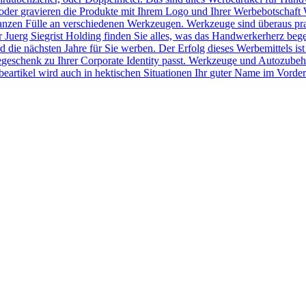
der gravieren die Produkte mit Ihrem Logo und Ihrer Werbebotschaft 
r ganzen Fülle an verschiedenen Werkzeugen. Werkzeuge sind überaus pr
Juerg Siegrist Holding finden Sie alles, was das Handwerkerherz beg
 die nächsten Jahre für Sie werben. Der Erfolg dieses Werbemittels ist
egeschenk zu Ihrer Corporate Identity passt. Werkzeuge und Autozubeh
rtikel wird auch in hektischen Situationen Ihr guter Name im Vorder