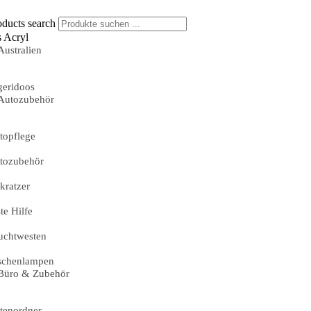
oducts search
s Acryl
Australien
geridoos
Autozubehör
topflege
tozubehör
skratzer
te Hilfe
uchtwesten
schenlampen
Büro & Zubehör
tenordner