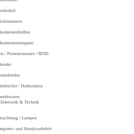
robedarf
roklammern
kumentenhüllen
kumentenmappen
uis / Portemonnaies / RFID
lender
emmbretter
tizbücher / Haftnotizen
hreibwaren
Elektronik & Technik
leuchtung / Lampen
mputer- und Handyzubehör