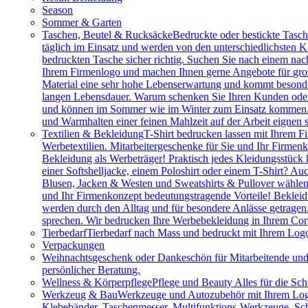
Season
Sommer & Garten
Taschen, Beutel & Rucksäcke
Bedruckte oder bestickte Tasc
täglich im Einsatz und werden von den unterschiedlichsten
bedruckten Tasche sicher richtig. Suchen Sie nach einem na
Ihrem Firmenlogo und machen Ihnen gerne Angebote für gros
Material eine sehr hohe Lebenserwartung und kommt besonder
langen Lebensdauer. Warum schenken Sie Ihren Kunden oder M
und können im Sommer wie im Winter zum Einsatz kommen. Vie
und Warmhalten einer feinen Mahlzeit auf der Arbeit eignen 
Textilien & Bekleidung
T-Shirt bedrucken lassen mit Ihrem F
Werbetextilien. Mitarbeitergeschenke für Sie und Ihr Firmenk
Bekleidung als Werbeträger! Praktisch jedes Kleidungsstück k
einer Softshelljacke, einem Poloshirt oder einem T-Shirt? A
Blusen, Jacken & Westen und Sweatshirts & Pullover wählen.
und Ihr Firmenkonzept bedeutungstragende Vorteile! Bekleidu
werden durch den Alltag und für besondere Anlässe getragen
sprechen. Wir bedrucken Ihre Werbebekleidung in Ihrem Cor
Tierbedarf
Tierbedarf nach Mass und bedruckt mit Ihrem Logo:
Verpackungen
Weihnachtsgeschenk oder Dankeschön für Mitarbeitende u
persönlicher Beratung.
Wellness & Körperpflege
Pflege und Beauty Alles für die Sc
Werkzeug & Bau
Werkzeuge und Autozubehör mit Ihrem Logo. 
Klebebänder, Taschenmesser, Multifunktions-Werkzeuge, Sch