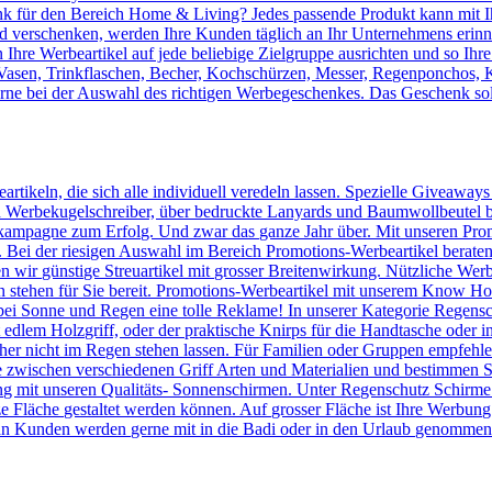
 für den Bereich Home & Living? Jedes passende Produkt kann mit Ih
verschenken, werden Ihre Kunden täglich an Ihr Unternehmens erinnert
Ihre Werbeartikel auf jede beliebige Zielgruppe ausrichten und so Ihr
, Vasen, Trinkflaschen, Becher, Kochschürzen, Messer, Regenponchos, 
erne bei der Auswahl des richtigen Werbegeschenkes. Das Geschenk sol
artikeln, die sich alle individuell veredeln lassen. Spezielle Giveaway
Werbekugelschreiber, über bedruckte Lanyards und Baumwollbeutel bis 
kampagne zum Erfolg. Und zwar das ganze Jahr über. Mit unseren Prom
n. Bei der riesigen Auswahl im Bereich Promotions-Werbeartikel berate
en wir günstige Streuartikel mit grosser Breitenwirkung. Nützliche We
n stehen für Sie bereit. Promotions-Werbeartikel mit unserem Know
ei Sonne und Regen eine tolle Reklame! In unserer Kategorie Regensc
lem Holzgriff, oder der praktische Knirps für die Handtasche oder ins
er nicht im Regen stehen lassen. Für Familien oder Gruppen empfehlen 
 zwischen verschiedenen Griff Arten und Materialien und bestimmen Si
 mit unseren Qualitäts- Sonnenschirmen. Unter Regenschutz Schirme
ze Fläche gestaltet werden können. Auf grosser Fläche ist Ihre Werbun
n Kunden werden gerne mit in die Badi oder in den Urlaub genommen u