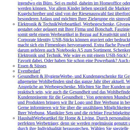
irgendwo ein Büro. Sei es mobil, daheim im Homeoffice ode
werden können. Vor allem Kinder lieben speziell die Markiers
Kugelschreiber und sind von der Riesenauswahl fast überfor
besonderen Anlass und möchten Ihrer Zielgruppe ein sinnv
Elektronik & Technik
Werbeartikel, Werbegeschenke, Giveawa
gestaltet oder gelasert mit Ihrer Firma und Botschaft. Faszi
somit steht einem Werbeartikel in Bezug auf Kreativität und
Corporate Identity USB-Sticks können graviert oder bedruc
macht sich ein Firmenlogo hervorragend. Extra flache Power
darum gehören auch Notebooks A5 zum Sortiment. Schenken S
Elektronik und Technik. Wie wäre es mit einem USB-Stick? A
Favorit dabei. Oder haben Sie schon eine Powerbank? Auch 
Essen & Süsses
Eventbedarf
Gesundheit & Hygiene
Werbe- und Kundengeschenke für Ges
allgemeine Wohlbefinden sind das ganze Jahr über aktuell. W
Ansprüche an Werbegeschenke. Möchten Sie Ihre Kunden und 
praktisch sein, wie auch die Gesundheit und das Wohlbefinde
Kundenpräsente für die Gesundheit : Von getesteten Mundsch
und Produkten bringen wir Ihr Logo und Ihre Werbung in bes
Gerne informieren wir Sie über die unzähligen Möglichkeit
Ihrer Werbung, Maniküre Sets und die richtige Feuchtigkeits
Haushalt
Werbeartikel für Home & Living. Durch personalisie
perfekten Werbeträger, denn sie werden regelmässig genutzt
durch ihre Individualität herausstechen. Wählen Sie speziel