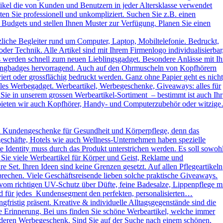
kel die von Kunden und Benutzern in jeder Altersklasse verwendet
ten Sie professionell und unkompliziert. Suchen Sie z.B. einen
 Budgets und stellen Ihnen Muster zur Verfügung. Planen Sie einen
liche Begleiter rund um Computer, Laptop, Mobiltelefonie. Bedruckt,
der Technik. Alle Artikel sind mit Ihrem Firmenlogo individualisierbar
ys werden schnell zum neuen Lieblingsgadget. Besondere Anlässe mit Ih
omingbadges hervorragend. Auch auf den Ohrmuscheln von Kopfhörern
rt oder grossflächig bedruckt werden. Ganz ohne Papier geht es nicht
es Werbegadget. Werbeartikel, Werbegeschenke, Giveaways: alles für
ie in unserem grossen Werbeartikel-Sortiment – bestimmt ist auch Ihr
h bieten wir auch Kopfhörer, Handy- und Computerzubehör oder witzig
d Kundengeschenke für Gesundheit und Körperpflege, denn das
kgeschäfte, Hotels wie auch Wellness-Unternehmen haben spezielle
dentity muss durch das Produkt unterstrichen werden. Es soll sowoh
 Sie viele Werbeartikel für Körper und Geist, Reklame und
Set. Ihren Ideen sind keine Grenzen gesetzt. Auf allen Pflegeartikeln
rechen. Viele Geschäftsreisende lieben solche praktische Giveaways.
vom richtigen UV-Schutz über Düfte, feine Badesalze, Lippenpflege m
und für jedes Kundensegment den perfekten, personalisierten…
ristig präsent. Kreative & individuelle Alltagsgegenstände sind die
e Erinnerung. Bei uns finden Sie schöne Werbeartikel, welche immer
sonderen Werbegeschenk. Sind Sie auf der Suche nach einem schönen,