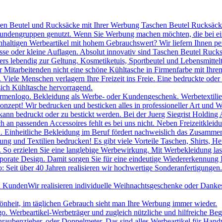
hen Beutel und Rucksäcke mit Ihrer Werbung Taschen Beutel Rucksäcke 
 Kundengruppen genutzt. Wenn Sie Werbung machen möchten, die bei ei
chhaltigen Werbeartikel mit hohem Gebrauchswert? Wir liefern Ihnen p
se oder kleine Auflagen. Absolut innovativ sind Taschen Beutel Ruc
s lebendig zur Geltung. Kosmetiketuis, Sportbeutel und Lebensmittelt
itarbeitenden nicht eine schöne Kühltasche in Firmenfarbe mit Ihrem
le Menschen verlagern Ihre Freizeit ins Freie. Eine bedruckte oder be
sich Kühltasche hervorragend.
irmenlogo. Bekleidung als Werbe- oder Kundengeschenk. Werbetextilien 
onzept! Wir bedrucken und besticken alles in professioneller Art und W
ann bedruckt oder zu bestickt werden. Bei der Juerg Siegrist Holding 
uch an passenden Accessoires fehlt es bei uns nicht. Neben Freizeitk
 Einheitliche Bekleidung im Beruf fördert nachweislich das Zusammeng
ng und Textilien bedrucken! Es gibt viele Vorteile Taschen, Shirts, H
. So erzielen Sie eine langlebige Werbewirkung. Mit Werbekleidung las
porate Design. Damit sorgen Sie für eine eindeutige Wiedererkennung
 Seit über 40 Jahren realisieren wir hochwertige Sonderanfertigungen.
nd Kunden
Wir realisieren individuelle Weihnachtsgeschenke oder Danke
hönheit, im täglichen Gebrauch sieht man Ihre Werbung immer wieder.
Werbeartikel-Werbeträger und zugleich nützliche und hilfreiche Beglei
raubenzieher, oder Doppelmeter. Das sind alles Werbeartikel für Han