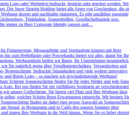
rem Logo oder Werbetext bedruckt, bestickt oder graviert werden. W
. Die Juerg Siegrist Holding bietet alle Arten von Geschenken, die s
e Werbung dezent und nachhaltig platzieren. Es gibt unzählige passende
Küchenuhren, Trinkhalme, Sonnenbrillen, Gesellschaftsspiele usw.
lte immer zu Ihrer Corporate Identity passen und…
s für Firmenevents, Messeauftritte und Vereinsfeste können mit Ihrer
hin zum Heftpflaster oder Powerbanks bieten wir alles, damit Sie Ihr
otions- Werbeartikeln helfen wir Ihnen, Ihr Unternehmen bestmöglich
n wir Sie natürlich gerne über Veredlungstechniken, Versandzeiten und
rbe- Regenschirme, bedruckte Süssigkeiten und viele weitere innovative
 How und Ihrem Logo – so machen wir gewinnbringende Werbung!
hutz Schirme Sonnenschirme finden Sie für jedes Wetter und jede Sais
 Auto. Bei uns finden Sie ein vielfältiges Sortiment an verschiedenste
wir unsere Golfschirme. Sie bieten viel Platz und Ihre Werbung lässt
e selbst, welcher Schirm Ihren Erwartungen entspricht. Wir beraten Si
 Sonnenschirme finden sie daher eine grosse Auswahl an Sonnenschir
g am Strand, in Restaurants und in Cafés den ganzen Sommer über
nd tragen Ihre Werbung in die Welt hinaus. Wenn Sie es lieber dezen