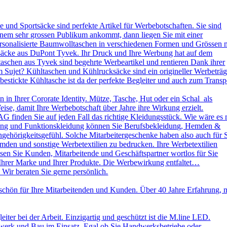
und Sportsäcke sind perfekte Artikel für Werbebotschaften. Sie sind
nem sehr grossen Publikum ankommt, dann liegen Sie mit einer
ersonalisierte Baumwolltaschen in verschiedenen Formen und Grössen 
ksäcke aus DuPont Tyvek. Ihr Druck und Ihre Werbung hat auf dem
aschen aus Tyvek sind begehrte Werbeartikel und rentieren Dank ihrer
 Sujet? Kühltaschen und Kühlrucksäcke sind ein origineller Werbeträg
stickte Kühltasche ist da der perfekte Begleiter und auch zum Transp
in Ihrer Cororate Identity. Mütze, Tasche, Hut oder ein Schal als
eise, damit Ihre Werbebotschaft über Jahre ihre Wirkung erzielt.
AG finden Sie auf jeden Fall das richtige Kleidungsstück. Wie wäre es 
leidung und Funktionskleidung können Sie Berufsbekleidung, Hemden &
ehörigkeitsgefühl. Solche Mitarbeitergeschenke haben also auch für 
emden und sonstige Werbetextilien zu bedrucken. Ihre Werbetextilien
sen Sie Kunden, Mitarbeitende und Geschäftspartner wortlos für Sie
 Ihrer Marke und Ihrer Produkte. Die Werbewirkung entfaltet…
 Wir beraten Sie gerne persönlich.
schön für Ihre Mitarbeitenden und Kunden. Über 40 Jahre Erfahrung, 
ter bei der Arbeit. Einzigartig und geschützt ist die M.line LED.
dwerk und Bau im Einsatz. Egal ob Sie Handwerksbetriebe oder