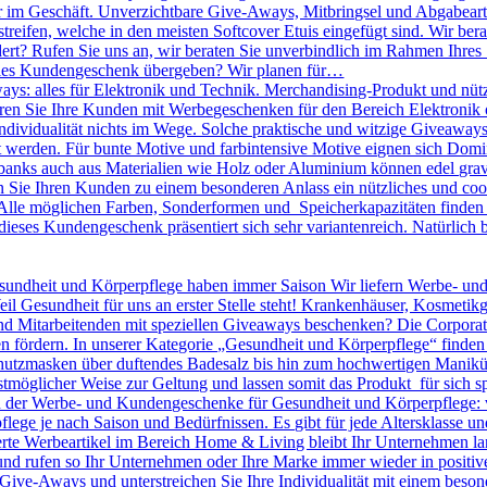
r im Geschäft. Unverzichtbare Give-Aways, Mitbringsel und Abgabearti
treifen, welche in den meisten Softcover Etuis eingefügt sind. Wir bera
dert? Rufen Sie uns an, wir beraten Sie unverbindlich im Rahmen Ihres
olles Kundengeschenk übergeben? Wir planen für…
ys: alles für Elektronik und Technik. Merchandising-Produkt und nütz
nieren Sie Ihre Kunden mit Werbegeschenken für den Bereich Elektronik o
 Individualität nichts im Wege. Solche praktische und witzige Giveawa
kt werden. Für bunte Motive und farbintensive Motive eignen sich D
banks auch aus Materialien wie Holz oder Aluminium können edel gravie
ie Ihren Kunden zu einem besonderen Anlass ein nützliches und cool
lle möglichen Farben, Sonderformen und Speicherkapazitäten finden S
dieses Kundengeschenk präsentiert sich sehr variantenreich. Natürlic
undheit und Körperpflege haben immer Saison Wir liefern Werbe- un
eil Gesundheit für uns an erster Stelle steht! Krankenhäuser, Kosmeti
Mitarbeitenden mit speziellen Giveaways beschenken? Die Corporate I
n fördern. In unserer Kategorie „Gesundheit und Körperpflege“ finden
utzmasken über duftendes Badesalz bis hin zum hochwertigen Maniküre 
tmöglicher Weise zur Geltung und lassen somit das Produkt für sich sp
en der Werbe- und Kundengeschenke für Gesundheit und Körperpflege: 
pflege je nach Saison und Bedürfnissen. Es gibt für jede Altersklasse 
rte Werbeartikel im Bereich Home & Living bleibt Ihr Unternehmen langf
 und rufen so Ihr Unternehmen oder Ihre Marke immer wieder in positiv
le Give-Aways und unterstreichen Sie Ihre Individualität mit einem be