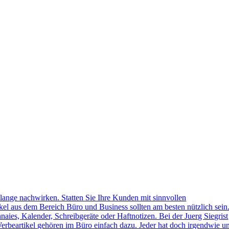
lange nachwirken. Statten Sie Ihre Kunden mit sinnvollen
kel aus dem Bereich Büro und Business sollten am besten nützlich sein
naies, Kalender, Schreibgeräte oder Haftnotizen. Bei der Juerg Siegrist
erbeartikel gehören im Büro einfach dazu. Jeder hat doch irgendwie u