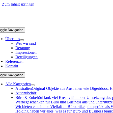
Zum Inhalt springen
oggle Navigation
Über uns
Wer wir sind
Beratung
Impressionen
Beteiligungen
Referenzen
Kontakt
oggle Navigation
Alle Kategorien
Australien
Original-Objekte aus Australien wie Digeridoos, H
Autozubehör
Büro & Zubehör
Dank viel Kreativität in der Umsetzung des
Werbegeschenken für Büro und Business aus und unterstützen 
Wir bieten eine bunte Vielfalt an Büroartikel, die perfekt a
Holding haben wir alles, was es für Büro und Business brau