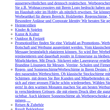
aussergewöhnlichen und dennoch praktischen Werbegeschenk
Sie z.B. Wohnaccessoires mit Ihrem Logo bedruckt haben und 
im Haushalt oder im Hobby als nützlich erweisen. Sie können 
Werbeartikel für diesen Bereich: Holzbretter, Regenschirme
Besondere Anlässe und Corporate Identity Wir beraten Sie g
Heimtextilien
Kinder & Spielen
Kunst & Kultur
Outdoor & Freizeit
Promotion
Hier finden Sie eine Vielzahl an Promotions- Werbe
Botschaft und Werbung ausgerüstet werden. Vom klassischen 
Message bestmöglich platzieren können. So wird Ihre Werbe
repräsentieren und dauerhaft positiv in Erinnerung zu bleibe
Möglichkeiten. Mit Druck, Stickerei oder Lasergravur erstell
Branding Lösungen für Messen, Vereine, Schulen und Firme
Regen- und Sonnenschirme
Werbeschirme in Ihrem Design– b
den passenden Werbeschirm. Ob klassische Stockschirme mit ed
Schirmen, mit denen Sie Ihre Kunden und Mitarbeitenden sich
sich auf einer grossen Fläche schön wiedergeben. Wählen Sie
gern! In den warmen Monaten machen Sie am besten Werbung
in verschiedenen Grössen, die mit einem Druck über die gan
sichtbar. Auch kleinere Sonnenschirme als Werbegeschenke a
mögen,…
Reisen & Zubehör
Result Bekleidung