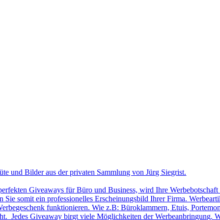
üte und Bilder aus der privaten Sammlung von Jürg Siegrist.
 perfekten Giveaways für Büro und Business, wird Ihre Werbebotschaft 
Sie somit ein professionelles Erscheinungsbild Ihrer Firma. Werbearti
ls Werbegeschenk funktionieren. Wie z.B: Büroklammern, Etuis, Portemon
cht. Jedes Giveaway birgt viele Möglichkeiten der Werbeanbringung. W