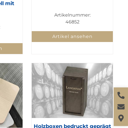
ll mit
Artikelnummer:
46852
:
Artikel ansehen
n
Holzboxen bedruckt geprägt