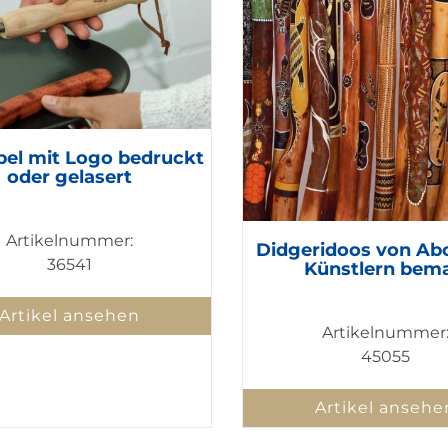
abel mit Logo bedruckt
oder gelasert
Artikelnummer:
Didgeridoos von Abo
36541
Künstlern bema
Artikel ansehen
Artikelnummer
45055
Artikel ansehe