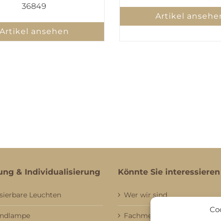
36849
Artikel ansehe
Artikel ansehen
ung & Individualisierung
Könnte Sie interessieren
sierbare Leuchten
Wer wir sind
Co
andlampe
Fachmessebesuch