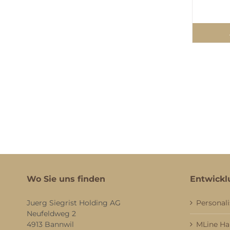
Wo Sie uns finden
Entwickl
Juerg Siegrist Holding AG
Personali
Neufeldweg 2
4913 Bannwil
MLine H