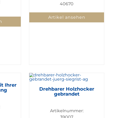
:
40670
Artikel ansehen
n
t Ihrer
Drehbarer Holzhocker
ung
gebrandet
:
Artikelnummer:
39007