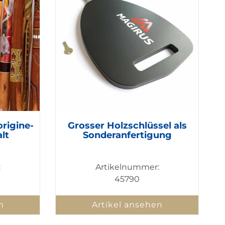
rigine-
Grosser Holzschlüssel als
lt
Sonderanfertigung
:
Artikelnummer:
45790
n
Artikel ansehen