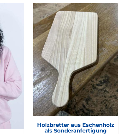
Holzbretter aus Eschenholz
als Sonderanfertigung