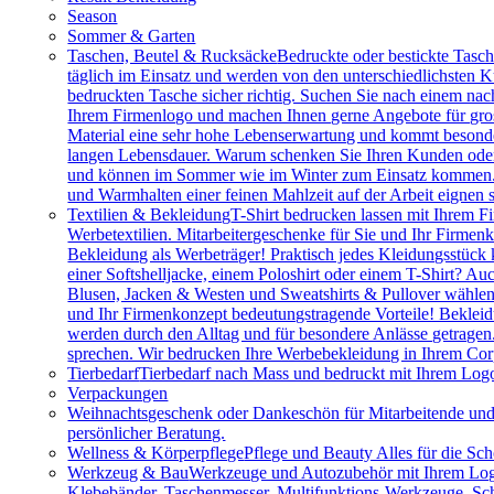
Season
Sommer & Garten
Taschen, Beutel & Rucksäcke
Bedruckte oder bestickte Tasc
täglich im Einsatz und werden von den unterschiedlichsten
bedruckten Tasche sicher richtig. Suchen Sie nach einem na
Ihrem Firmenlogo und machen Ihnen gerne Angebote für gros
Material eine sehr hohe Lebenserwartung und kommt besonder
langen Lebensdauer. Warum schenken Sie Ihren Kunden oder M
und können im Sommer wie im Winter zum Einsatz kommen. Vie
und Warmhalten einer feinen Mahlzeit auf der Arbeit eignen 
Textilien & Bekleidung
T-Shirt bedrucken lassen mit Ihrem F
Werbetextilien. Mitarbeitergeschenke für Sie und Ihr Firmenk
Bekleidung als Werbeträger! Praktisch jedes Kleidungsstück k
einer Softshelljacke, einem Poloshirt oder einem T-Shirt? A
Blusen, Jacken & Westen und Sweatshirts & Pullover wählen.
und Ihr Firmenkonzept bedeutungstragende Vorteile! Bekleidu
werden durch den Alltag und für besondere Anlässe getragen
sprechen. Wir bedrucken Ihre Werbebekleidung in Ihrem Cor
Tierbedarf
Tierbedarf nach Mass und bedruckt mit Ihrem Logo:
Verpackungen
Weihnachtsgeschenk oder Dankeschön für Mitarbeitende u
persönlicher Beratung.
Wellness & Körperpflege
Pflege und Beauty Alles für die Sc
Werkzeug & Bau
Werkzeuge und Autozubehör mit Ihrem Logo. 
Klebebänder, Taschenmesser, Multifunktions-Werkzeuge, Sch