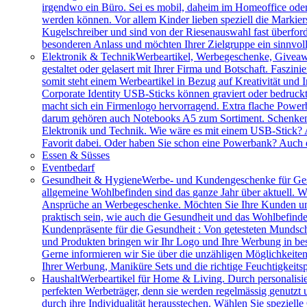
irgendwo ein Büro. Sei es mobil, daheim im Homeoffice ode
werden können. Vor allem Kinder lieben speziell die Markiers
Kugelschreiber und sind von der Riesenauswahl fast überfor
besonderen Anlass und möchten Ihrer Zielgruppe ein sinnv
Elektronik & Technik
Werbeartikel, Werbegeschenke, Giveawa
gestaltet oder gelasert mit Ihrer Firma und Botschaft. Faszi
somit steht einem Werbeartikel in Bezug auf Kreativität und
Corporate Identity USB-Sticks können graviert oder bedruc
macht sich ein Firmenlogo hervorragend. Extra flache Power
darum gehören auch Notebooks A5 zum Sortiment. Schenken S
Elektronik und Technik. Wie wäre es mit einem USB-Stick? A
Favorit dabei. Oder haben Sie schon eine Powerbank? Auch 
Essen & Süsses
Eventbedarf
Gesundheit & Hygiene
Werbe- und Kundengeschenke für Ges
allgemeine Wohlbefinden sind das ganze Jahr über aktuell. W
Ansprüche an Werbegeschenke. Möchten Sie Ihre Kunden und 
praktisch sein, wie auch die Gesundheit und das Wohlbefinde
Kundenpräsente für die Gesundheit : Von getesteten Mundsch
und Produkten bringen wir Ihr Logo und Ihre Werbung in bes
Gerne informieren wir Sie über die unzähligen Möglichkeit
Ihrer Werbung, Maniküre Sets und die richtige Feuchtigkeits
Haushalt
Werbeartikel für Home & Living. Durch personalisie
perfekten Werbeträger, denn sie werden regelmässig genutzt
durch ihre Individualität herausstechen. Wählen Sie speziel