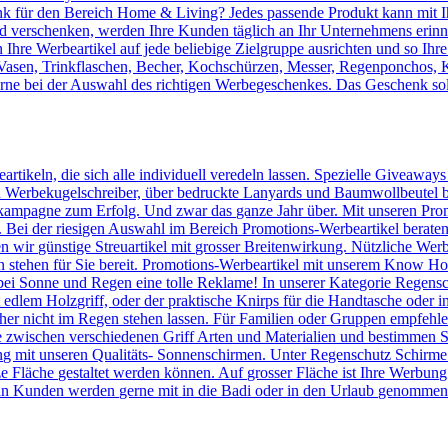
 für den Bereich Home & Living? Jedes passende Produkt kann mit Ih
verschenken, werden Ihre Kunden täglich an Ihr Unternehmens erinnert
Ihre Werbeartikel auf jede beliebige Zielgruppe ausrichten und so Ihr
, Vasen, Trinkflaschen, Becher, Kochschürzen, Messer, Regenponchos, 
erne bei der Auswahl des richtigen Werbegeschenkes. Das Geschenk sol
artikeln, die sich alle individuell veredeln lassen. Spezielle Giveaway
Werbekugelschreiber, über bedruckte Lanyards und Baumwollbeutel bis 
kampagne zum Erfolg. Und zwar das ganze Jahr über. Mit unseren Prom
n. Bei der riesigen Auswahl im Bereich Promotions-Werbeartikel berate
en wir günstige Streuartikel mit grosser Breitenwirkung. Nützliche We
n stehen für Sie bereit. Promotions-Werbeartikel mit unserem Know
ei Sonne und Regen eine tolle Reklame! In unserer Kategorie Regensc
lem Holzgriff, oder der praktische Knirps für die Handtasche oder ins
er nicht im Regen stehen lassen. Für Familien oder Gruppen empfehlen 
 zwischen verschiedenen Griff Arten und Materialien und bestimmen Si
 mit unseren Qualitäts- Sonnenschirmen. Unter Regenschutz Schirme
ze Fläche gestaltet werden können. Auf grosser Fläche ist Ihre Werbun
n Kunden werden gerne mit in die Badi oder in den Urlaub genommen u