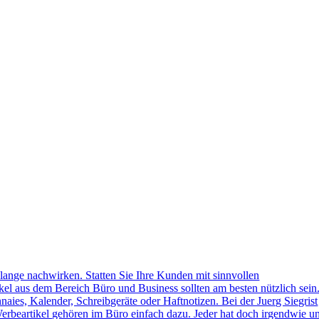
lange nachwirken. Statten Sie Ihre Kunden mit sinnvollen
kel aus dem Bereich Büro und Business sollten am besten nützlich sein
naies, Kalender, Schreibgeräte oder Haftnotizen. Bei der Juerg Siegrist
erbeartikel gehören im Büro einfach dazu. Jeder hat doch irgendwie u