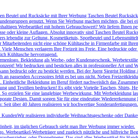
hen Beutel und Rucksäcke mit Ihrer Werbung Taschen Beutel Rucksäcke 
 Kundengruppen genutzt. Wenn Sie Werbung machen möchten, die bei ei
chhaltigen Werbeartikel mit hohem Gebrauchswert? Wir liefern Ihnen p
se oder kleine Auflagen. Absolut innovativ sind Taschen Beutel Ruc
s lebendig zur Geltung. Kosmetiketuis, Sportbeutel und Lebensmittelt
itarbeitenden nicht eine schöne Kühltasche in Firmenfarbe mit Ihrem
le Menschen verlagern Ihre Freizeit ins Freie. Eine bedruckte oder be
sich Kühltasche hervorragend.
irmenlogo. Bekleidung als Werbe- oder Kundengeschenk. Werbetextilien 
onzept! Wir bedrucken und besticken alles in professioneller Art und W
ann bedruckt oder zu bestickt werden. Bei der Juerg Siegrist Holding 
uch an passenden Accessoires fehlt es bei uns nicht. Neben Freizeitk
 Einheitliche Bekleidung im Beruf fördert nachweislich das Zusammeng
ng und Textilien bedrucken! Es gibt viele Vorteile Taschen, Shirts, H
. So erzielen Sie eine langlebige Werbewirkung. Mit Werbekleidung las
porate Design. Damit sorgen Sie für eine eindeutige Wiedererkennung
 Seit über 40 Jahren realisieren wir hochwertige Sonderanfertigungen.
nd Kunden
Wir realisieren individuelle Weihnachtsgeschenke oder Danke
hönheit, im täglichen Gebrauch sieht man Ihre Werbung immer wieder.
Werbeartikel-Werbeträger und zugleich nützliche und hilfreiche Beglei
raubenzieher, oder Doppelmeter. Das sind alles Werbeartikel für Han