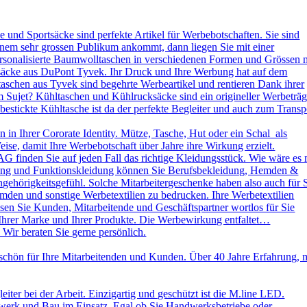
und Sportsäcke sind perfekte Artikel für Werbebotschaften. Sie sind
nem sehr grossen Publikum ankommt, dann liegen Sie mit einer
ersonalisierte Baumwolltaschen in verschiedenen Formen und Grössen 
ksäcke aus DuPont Tyvek. Ihr Druck und Ihre Werbung hat auf dem
aschen aus Tyvek sind begehrte Werbeartikel und rentieren Dank ihrer
 Sujet? Kühltaschen und Kühlrucksäcke sind ein origineller Werbeträg
stickte Kühltasche ist da der perfekte Begleiter und auch zum Transp
in Ihrer Cororate Identity. Mütze, Tasche, Hut oder ein Schal als
eise, damit Ihre Werbebotschaft über Jahre ihre Wirkung erzielt.
AG finden Sie auf jeden Fall das richtige Kleidungsstück. Wie wäre es 
leidung und Funktionskleidung können Sie Berufsbekleidung, Hemden &
ehörigkeitsgefühl. Solche Mitarbeitergeschenke haben also auch für 
emden und sonstige Werbetextilien zu bedrucken. Ihre Werbetextilien
sen Sie Kunden, Mitarbeitende und Geschäftspartner wortlos für Sie
 Ihrer Marke und Ihrer Produkte. Die Werbewirkung entfaltet…
 Wir beraten Sie gerne persönlich.
schön für Ihre Mitarbeitenden und Kunden. Über 40 Jahre Erfahrung, 
ter bei der Arbeit. Einzigartig und geschützt ist die M.line LED.
dwerk und Bau im Einsatz. Egal ob Sie Handwerksbetriebe oder