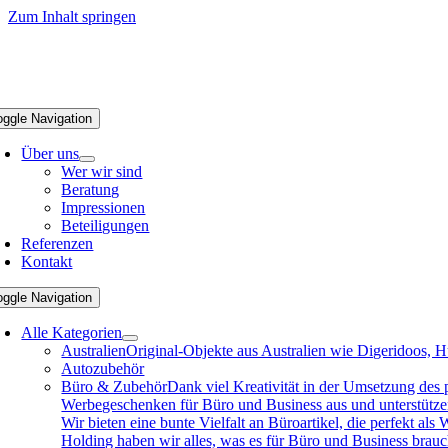
Zum Inhalt springen
oggle Navigation
Über uns
Wer wir sind
Beratung
Impressionen
Beteiligungen
Referenzen
Kontakt
oggle Navigation
Alle Kategorien
Australien
Original-Objekte aus Australien wie Digeridoos, H
Autozubehör
Büro & Zubehör
Dank viel Kreativität in der Umsetzung des
Werbegeschenken für Büro und Business aus und unterstützen 
Wir bieten eine bunte Vielfalt an Büroartikel, die perfekt a
Holding haben wir alles, was es für Büro und Business brau