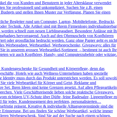
kel die von Kunden und Benutzern in jeder Altersklasse verwendet
ten Sie professionell und unkompliziert. Suchen Sie z.B. einen
 Budgets und stellen Ihnen Muster zur Verfügung. Planen Sie einen
liche Begleiter rund um Computer, Laptop, Mobiltelefonie. Bedruckt,
der Technik. Alle Artikel sind mit Ihrem Firmenlogo individualisierbar
ys werden schnell zum neuen Lieblingsgadget. Besondere Anlässe mit Ih
omingbadges hervorragend. Auch auf den Ohrmuscheln von Kopfhörern
rt oder grossflächig bedruckt werden. Ganz ohne Papier geht es nicht
es Werbegadget. Werbeartikel, Werbegeschenke, Giveaways: alles für
ie in unserem grossen Werbeartikel-Sortiment – bestimmt ist auch Ihr
h bieten wir auch Kopfhörer, Handy- und Computerzubehör oder witzig
d Kundengeschenke für Gesundheit und Körperpflege, denn das
kgeschäfte, Hotels wie auch Wellness-Unternehmen haben spezielle
dentity muss durch das Produkt unterstrichen werden. Es soll sowoh
 Sie viele Werbeartikel für Körper und Geist, Reklame und
Set. Ihren Ideen sind keine Grenzen gesetzt. Auf allen Pflegeartikeln
rechen. Viele Geschäftsreisende lieben solche praktische Giveaways.
vom richtigen UV-Schutz über Düfte, feine Badesalze, Lippenpflege m
und für jedes Kundensegment den perfekten, personalisierten…
ristig präsent. Kreative & individuelle Alltagsgegenstände sind die
e Erinnerung. Bei uns finden Sie schöne Werbeartikel, welche immer
sonderen Werbegeschenk. Sind Sie auf der Suche nach einem schönen,