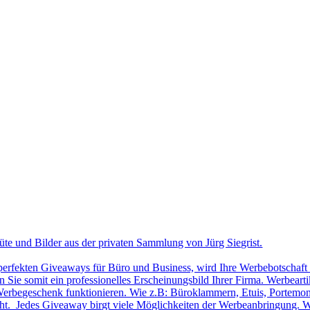
üte und Bilder aus der privaten Sammlung von Jürg Siegrist.
 perfekten Giveaways für Büro und Business, wird Ihre Werbebotschaft 
Sie somit ein professionelles Erscheinungsbild Ihrer Firma. Werbearti
ls Werbegeschenk funktionieren. Wie z.B: Büroklammern, Etuis, Portemon
cht. Jedes Giveaway birgt viele Möglichkeiten der Werbeanbringung. W