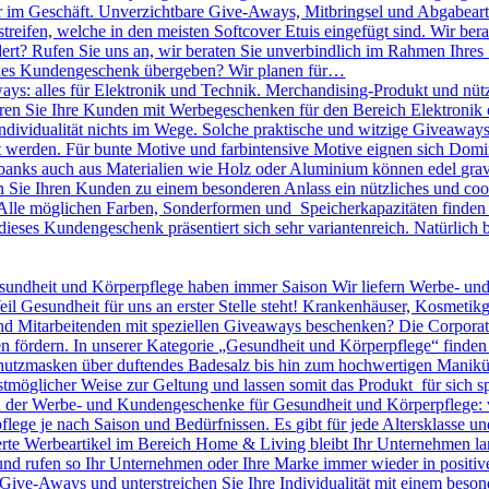
r im Geschäft. Unverzichtbare Give-Aways, Mitbringsel und Abgabearti
treifen, welche in den meisten Softcover Etuis eingefügt sind. Wir bera
dert? Rufen Sie uns an, wir beraten Sie unverbindlich im Rahmen Ihres
olles Kundengeschenk übergeben? Wir planen für…
ys: alles für Elektronik und Technik. Merchandising-Produkt und nütz
nieren Sie Ihre Kunden mit Werbegeschenken für den Bereich Elektronik o
 Individualität nichts im Wege. Solche praktische und witzige Giveawa
kt werden. Für bunte Motive und farbintensive Motive eignen sich D
banks auch aus Materialien wie Holz oder Aluminium können edel gravie
ie Ihren Kunden zu einem besonderen Anlass ein nützliches und cool
lle möglichen Farben, Sonderformen und Speicherkapazitäten finden S
dieses Kundengeschenk präsentiert sich sehr variantenreich. Natürlic
undheit und Körperpflege haben immer Saison Wir liefern Werbe- un
eil Gesundheit für uns an erster Stelle steht! Krankenhäuser, Kosmeti
Mitarbeitenden mit speziellen Giveaways beschenken? Die Corporate I
n fördern. In unserer Kategorie „Gesundheit und Körperpflege“ finden
utzmasken über duftendes Badesalz bis hin zum hochwertigen Maniküre 
tmöglicher Weise zur Geltung und lassen somit das Produkt für sich sp
en der Werbe- und Kundengeschenke für Gesundheit und Körperpflege: 
pflege je nach Saison und Bedürfnissen. Es gibt für jede Altersklasse 
rte Werbeartikel im Bereich Home & Living bleibt Ihr Unternehmen langf
 und rufen so Ihr Unternehmen oder Ihre Marke immer wieder in positiv
le Give-Aways und unterstreichen Sie Ihre Individualität mit einem be