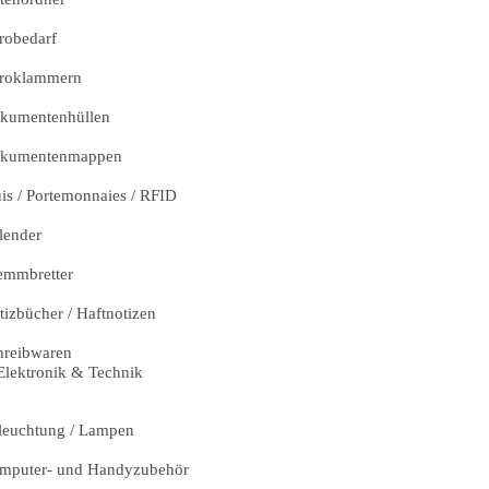
robedarf
roklammern
kumentenhüllen
kumentenmappen
uis / Portemonnaies / RFID
lender
emmbretter
tizbücher / Haftnotizen
hreibwaren
Elektronik & Technik
leuchtung / Lampen
mputer- und Handyzubehör