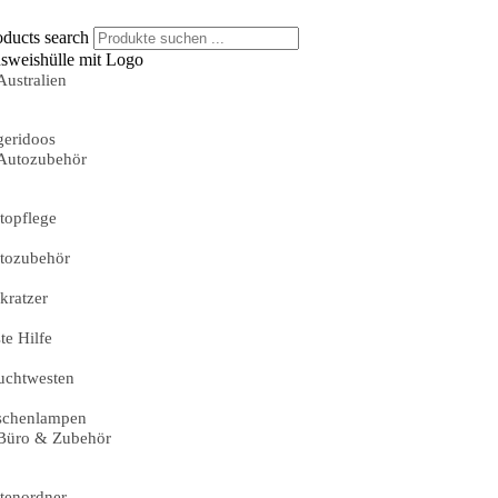
oducts search
sweishülle mit Logo
Australien
geridoos
Autozubehör
topflege
tozubehör
skratzer
te Hilfe
uchtwesten
schenlampen
Büro & Zubehör
tenordner