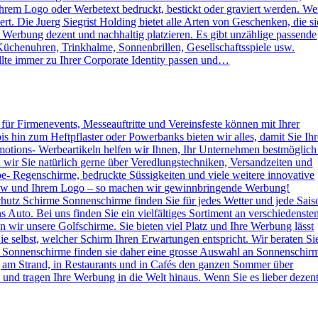
rem Logo oder Werbetext bedruckt, bestickt oder graviert werden. W
. Die Juerg Siegrist Holding bietet alle Arten von Geschenken, die s
e Werbung dezent und nachhaltig platzieren. Es gibt unzählige passende
Küchenuhren, Trinkhalme, Sonnenbrillen, Gesellschaftsspiele usw.
lte immer zu Ihrer Corporate Identity passen und…
s für Firmenevents, Messeauftritte und Vereinsfeste können mit Ihrer
hin zum Heftpflaster oder Powerbanks bieten wir alles, damit Sie Ihr
otions- Werbeartikeln helfen wir Ihnen, Ihr Unternehmen bestmöglich
n wir Sie natürlich gerne über Veredlungstechniken, Versandzeiten und
rbe- Regenschirme, bedruckte Süssigkeiten und viele weitere innovative
 How und Ihrem Logo – so machen wir gewinnbringende Werbung!
hutz Schirme Sonnenschirme finden Sie für jedes Wetter und jede Sais
 Auto. Bei uns finden Sie ein vielfältiges Sortiment an verschiedenste
wir unsere Golfschirme. Sie bieten viel Platz und Ihre Werbung lässt
e selbst, welcher Schirm Ihren Erwartungen entspricht. Wir beraten Si
 Sonnenschirme finden sie daher eine grosse Auswahl an Sonnenschir
g am Strand, in Restaurants und in Cafés den ganzen Sommer über
nd tragen Ihre Werbung in die Welt hinaus. Wenn Sie es lieber dezen