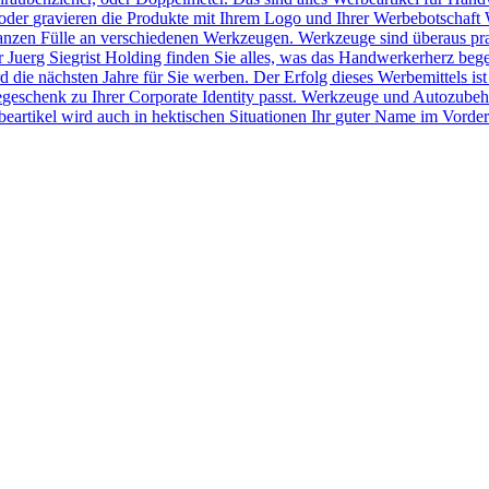
der gravieren die Produkte mit Ihrem Logo und Ihrer Werbebotschaft 
r ganzen Fülle an verschiedenen Werkzeugen. Werkzeuge sind überaus pr
Juerg Siegrist Holding finden Sie alles, was das Handwerkerherz beg
 die nächsten Jahre für Sie werben. Der Erfolg dieses Werbemittels ist
egeschenk zu Ihrer Corporate Identity passt. Werkzeuge und Autozubeh
rtikel wird auch in hektischen Situationen Ihr guter Name im Vorder