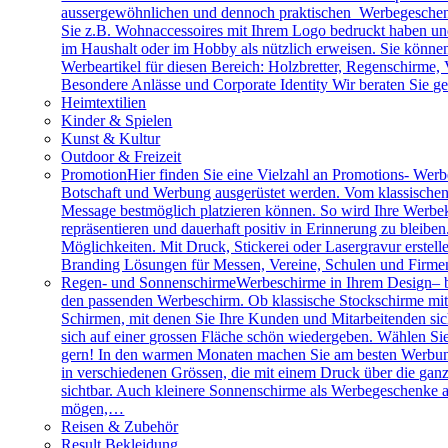
aussergewöhnlichen und dennoch praktischen Werbegeschenk
Sie z.B. Wohnaccessoires mit Ihrem Logo bedruckt haben und 
im Haushalt oder im Hobby als nützlich erweisen. Sie können 
Werbeartikel für diesen Bereich: Holzbretter, Regenschirme
Besondere Anlässe und Corporate Identity Wir beraten Sie g
Heimtextilien
Kinder & Spielen
Kunst & Kultur
Outdoor & Freizeit
Promotion
Hier finden Sie eine Vielzahl an Promotions- Werbe
Botschaft und Werbung ausgerüstet werden. Vom klassischen 
Message bestmöglich platzieren können. So wird Ihre Werbe
repräsentieren und dauerhaft positiv in Erinnerung zu bleibe
Möglichkeiten. Mit Druck, Stickerei oder Lasergravur erstell
Branding Lösungen für Messen, Vereine, Schulen und Firme
Regen- und Sonnenschirme
Werbeschirme in Ihrem Design– b
den passenden Werbeschirm. Ob klassische Stockschirme mit ed
Schirmen, mit denen Sie Ihre Kunden und Mitarbeitenden sich
sich auf einer grossen Fläche schön wiedergeben. Wählen Sie
gern! In den warmen Monaten machen Sie am besten Werbung
in verschiedenen Grössen, die mit einem Druck über die gan
sichtbar. Auch kleinere Sonnenschirme als Werbegeschenke a
mögen,…
Reisen & Zubehör
Result Bekleidung