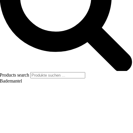
Products search
Bademantel