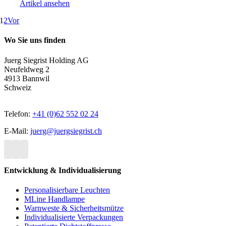
Artikel ansehen
1
2
Vor
Wo Sie uns finden
Juerg Siegrist Holding AG
Neufeldweg 2
4913 Bannwil
Schweiz
Telefon:
+41 (0)62 552 02 24
E-Mail:
juerg@juergsiegrist.ch
Entwicklung & Individualisierung
Personalisierbare Leuchten
MLine Handlampe
Warnweste & Sicherheitsmütze
Individualisierte Verpackungen