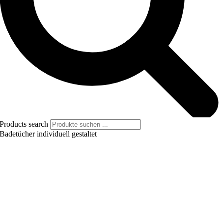
Products search
Badetücher individuell gestaltet