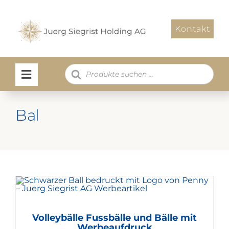
Zum
Inhalt
Kontakt
springen
Products
search
Bal
Volleybälle Fussbälle und Bälle mit
Werbeaufdruck