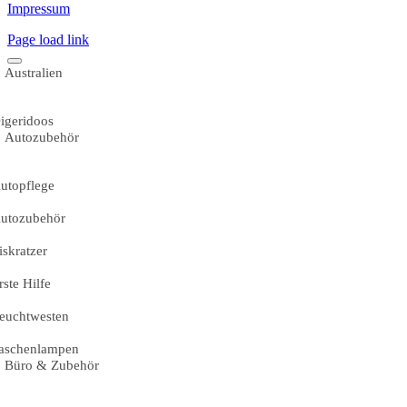
Impressum
Page load link
Australien
igeridoos
Autozubehör
utopflege
utozubehör
iskratzer
rste Hilfe
euchtwesten
aschenlampen
Büro & Zubehör