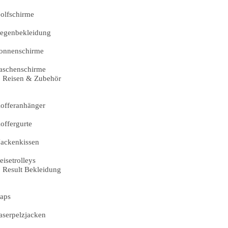
olfschirme
egenbekleidung
onnenschirme
aschenschirme
Reisen & Zubehör
offeranhänger
offergurte
ackenkissen
eisetrolleys
Result Bekleidung
aps
aserpelzjacken