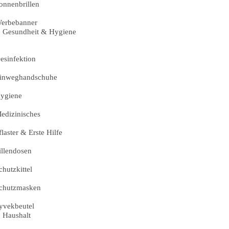
onnenbrillen
erbebanner
Gesundheit & Hygiene
esinfektion
inweghandschuhe
ygiene
edizinisches
flaster & Erste Hilfe
illendosen
chutzkittel
chutzmasken
yvekbeutel
Haushalt