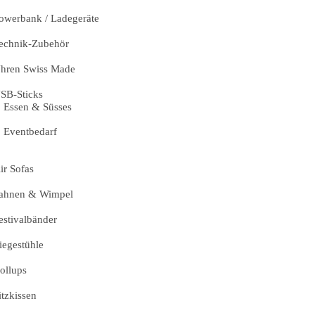
owerbank / Ladegeräte
echnik-Zubehör
hren Swiss Made
SB-Sticks
Essen & Süsses
Eventbedarf
ir Sofas
ahnen & Wimpel
estivalbänder
iegestühle
ollups
itzkissen