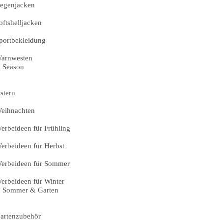
egenjacken
oftshelljacken
portbekleidung
arnwesten
Season
stern
eihnachten
erbeideen für Frühling
erbeideen für Herbst
erbeideen für Sommer
erbeideen für Winter
Sommer & Garten
artenzubehör