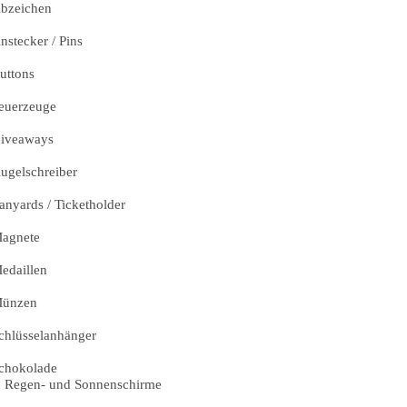
bzeichen
nstecker / Pins
uttons
euerzeuge
iveaways
ugelschreiber
anyards / Ticketholder
agnete
edaillen
ünzen
chlüsselanhänger
chokolade
Regen- und Sonnenschirme