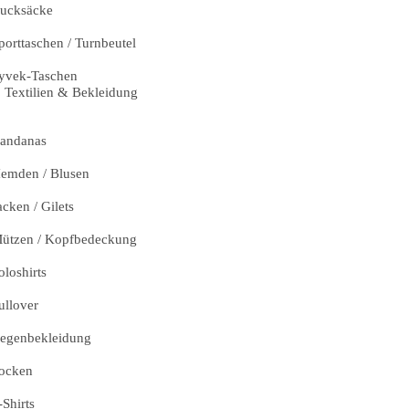
ucksäcke
porttaschen / Turnbeutel
yvek-Taschen
Textilien & Bekleidung
andanas
emden / Blusen
acken / Gilets
ützen / Kopfbedeckung
oloshirts
ullover
egenbekleidung
ocken
-Shirts