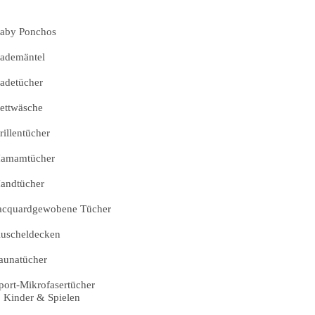
aby Ponchos
ademäntel
adetücher
ettwäsche
rillentücher
amamtücher
andtücher
acquardgewobene Tücher
uscheldecken
aunatücher
port-Mikrofasertücher
Kinder & Spielen