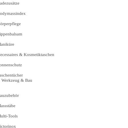
adezusätze
odymassindex
örperpflege
ippenbalsam
aniküre
ecessaires & Kosmetiktaschen
onnenschutz
aschentücher
Werkzeug & Bau
auzubehör
assstäbe
ulti-Tools
ictorinox