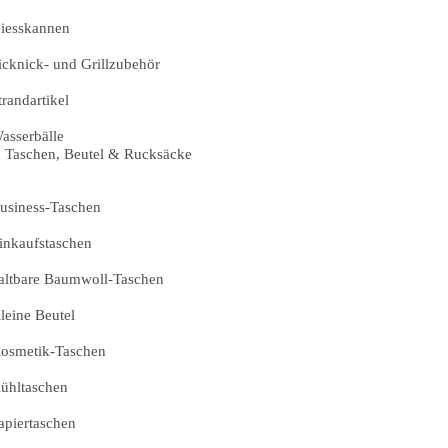
iesskannen
icknick- und Grillzubehör
trandartikel
asserbälle
Taschen, Beutel & Rucksäcke
usiness-Taschen
inkaufstaschen
altbare Baumwoll-Taschen
leine Beutel
osmetik-Taschen
ühltaschen
apiertaschen