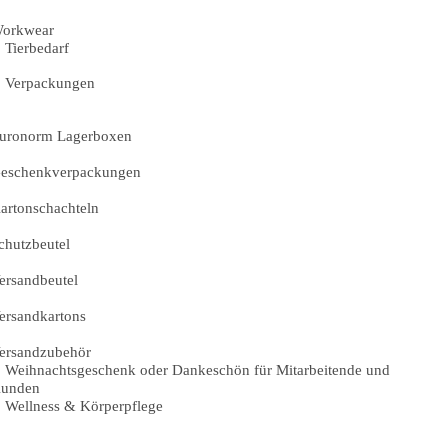
orkwear
Tierbedarf
Verpackungen
uronorm Lagerboxen
eschenkverpackungen
artonschachteln
chutzbeutel
ersandbeutel
ersandkartons
ersandzubehör
Weihnachtsgeschenk oder Dankeschön für Mitarbeitende und
unden
Wellness & Körperpflege