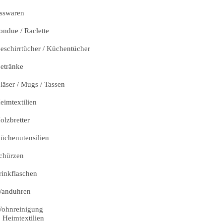
sswaren
ondue / Raclette
eschirrtücher / Küchentücher
etränke
läser / Mugs / Tassen
eimtextilien
olzbretter
üchenutensilien
chürzen
rinkflaschen
anduhren
ohnreinigung
Heimtextilien