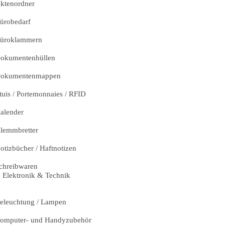
ktenordner
ürobedarf
üroklammern
okumentenhüllen
okumentenmappen
tuis / Portemonnaies / RFID
alender
lemmbretter
otizbücher / Haftnotizen
chreibwaren
Elektronik & Technik
eleuchtung / Lampen
omputer- und Handyzubehör