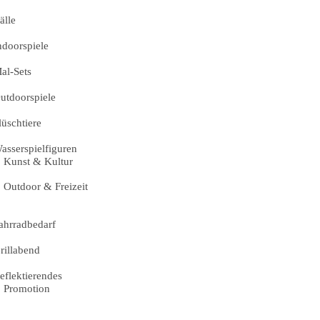
älle
ndoorspiele
al-Sets
utdoorspiele
lüschtiere
asserspielfiguren
Kunst & Kultur
Outdoor & Freizeit
ahrradbedarf
rillabend
eflektierendes
Promotion