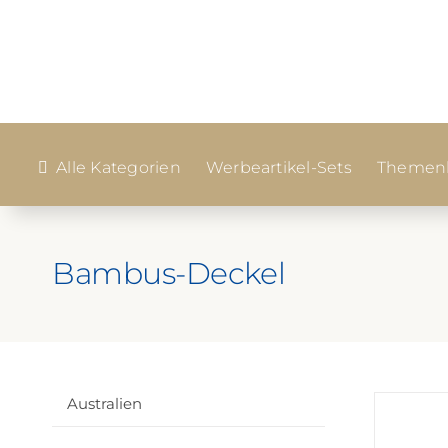
Zum
Inhalt
springen
Alle Kategorien
Werbeartikel-Sets
Themenk
Bambus-Deckel
Australien