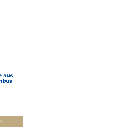
e aus
ambus
:
n