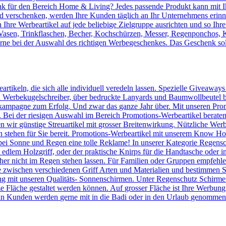
 für den Bereich Home & Living? Jedes passende Produkt kann mit Ih
verschenken, werden Ihre Kunden täglich an Ihr Unternehmens erinnert
Ihre Werbeartikel auf jede beliebige Zielgruppe ausrichten und so Ihr
, Vasen, Trinkflaschen, Becher, Kochschürzen, Messer, Regenponchos, 
erne bei der Auswahl des richtigen Werbegeschenkes. Das Geschenk sol
artikeln, die sich alle individuell veredeln lassen. Spezielle Giveaway
Werbekugelschreiber, über bedruckte Lanyards und Baumwollbeutel bis 
kampagne zum Erfolg. Und zwar das ganze Jahr über. Mit unseren Prom
n. Bei der riesigen Auswahl im Bereich Promotions-Werbeartikel berate
en wir günstige Streuartikel mit grosser Breitenwirkung. Nützliche We
n stehen für Sie bereit. Promotions-Werbeartikel mit unserem Know
ei Sonne und Regen eine tolle Reklame! In unserer Kategorie Regensc
lem Holzgriff, oder der praktische Knirps für die Handtasche oder ins
er nicht im Regen stehen lassen. Für Familien oder Gruppen empfehlen 
 zwischen verschiedenen Griff Arten und Materialien und bestimmen Si
 mit unseren Qualitäts- Sonnenschirmen. Unter Regenschutz Schirme
ze Fläche gestaltet werden können. Auf grosser Fläche ist Ihre Werbun
n Kunden werden gerne mit in die Badi oder in den Urlaub genommen u