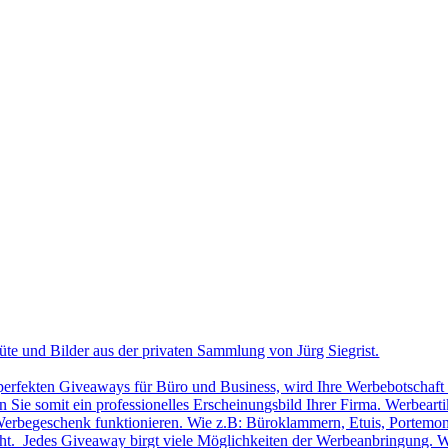
üte und Bilder aus der privaten Sammlung von Jürg Siegrist.
 perfekten Giveaways für Büro und Business, wird Ihre Werbebotschaft 
Sie somit ein professionelles Erscheinungsbild Ihrer Firma. Werbearti
ls Werbegeschenk funktionieren. Wie z.B: Büroklammern, Etuis, Portemon
cht. Jedes Giveaway birgt viele Möglichkeiten der Werbeanbringung. W