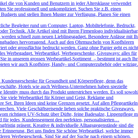
kel die von Kunden und Benutzern in jeder Altersklasse verwendet
ten Sie professionell und unkompliziert. Suchen Sie z.B. einen
 Budgets und stellen Ihnen Muster zur Verfügung. Planen Sie einen
liche Begleiter rund um Computer, Laptop, Mobiltelefonie. Bedruckt,
der Technik. Alle Artikel sind mit Ihrem Firmenlogo individualisierbar
ys werden schnell zum neuen Lieblingsgadget. Besondere Anlässe mit Ih
omingbadges hervorragend. Auch auf den Ohrmuscheln von Kopfhörern
rt oder grossflächig bedruckt werden. Ganz ohne Papier geht es nicht
es Werbegadget. Werbeartikel, Werbegeschenke, Giveaways: alles für
ie in unserem grossen Werbeartikel-Sortiment – bestimmt ist auch Ihr
h bieten wir auch Kopfhörer, Handy- und Computerzubehör oder witzig
d Kundengeschenke für Gesundheit und Körperpflege, denn das
kgeschäfte, Hotels wie auch Wellness-Unternehmen haben spezielle
dentity muss durch das Produkt unterstrichen werden. Es soll sowoh
 Sie viele Werbeartikel für Körper und Geist, Reklame und
Set. Ihren Ideen sind keine Grenzen gesetzt. Auf allen Pflegeartikeln
rechen. Viele Geschäftsreisende lieben solche praktische Giveaways.
vom richtigen UV-Schutz über Düfte, feine Badesalze, Lippenpflege m
und für jedes Kundensegment den perfekten, personalisierten…
ristig präsent. Kreative & individuelle Alltagsgegenstände sind die
e Erinnerung. Bei uns finden Sie schöne Werbeartikel, welche immer
sonderen Werbegeschenk. Sind Sie auf der Suche nach einem schönen,