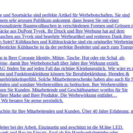
und Sportsäcke sind perfekte Artikel für Werbebotschaften. Sie sind
nem sehr grossen Publikum ankommt, dann liegen Sie mit einer
ersonalisierte Baumwolltaschen in verschiedenen Formen und Grössen 
ksäcke aus DuPont Tyvek. Ihr Druck und Ihre Werbung hat auf dem
aschen aus Tyvek sind begehrte Werbeartikel und rentieren Dank ihrer
 Sujet? Kühltaschen und Kühlrucksäcke sind ein origineller Werbeträg
stickte Kühltasche ist da der perfekte Begleiter und auch zum Transp
in Ihrer Cororate Identity. Mütze, Tasche, Hut oder ein Schal als
eise, damit Ihre Werbebotschaft über Jahre ihre Wirkung erzielt.
AG finden Sie auf jeden Fall das richtige Kleidungsstück. Wie wäre es 
leidung und Funktionskleidung können Sie Berufsbekleidung, Hemden &
ehörigkeitsgefühl. Solche Mitarbeitergeschenke haben also auch für 
emden und sonstige Werbetextilien zu bedrucken. Ihre Werbetextilien
sen Sie Kunden, Mitarbeitende und Geschäftspartner wortlos für Sie
 Ihrer Marke und Ihrer Produkte. Die Werbewirkung entfaltet…
 Wir beraten Sie gerne persönlich.
schön für Ihre Mitarbeitenden und Kunden. Über 40 Jahre Erfahrung, 
ter bei der Arbeit. Einzigartig und geschützt ist die M.line LED.
dwerk und Bau im Einsatz. Egal ob Sie Handwerksbetriebe oder