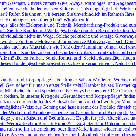
r im Geschäft. Unverzichtbare Give-Aways, Mitbringsel und Abgabearti
treifen, welche in den meisten Softcover Etuis eingefügt sind. Wir bera
dert? Rufen Sie uns an, wir beraten Sie unverbindlich im Rahmen Ihres
olles Kundengeschenk übergeben? Wir planen für…
ys: alles für Elektronik und Technik. Merchandising-Produkt und nütz
nieren Sie Ihre Kunden mit Werbegeschenken für den Bereich Elektronik o
 Individualität nichts im Wege. Solche praktische und witzige Giveawa
kt werden. Für bunte Motive und farbintensive Motive eignen sich D
banks auch aus Materialien wie Holz oder Aluminium können edel gravie
ie Ihren Kunden zu einem besonderen Anlass ein nützliches und cool
lle möglichen Farben, Sonderformen und Speicherkapazitäten finden S
dieses Kundengeschenk präsentiert sich sehr variantenreich. Natürlic
undheit und Körperpflege haben immer Saison Wir liefern Werbe- un
eil Gesundheit für uns an erster Stelle steht! Krankenhäuser, Kosmeti
Mitarbeitenden mit speziellen Giveaways beschenken? Die Corporate I
n fördern. In unserer Kategorie „Gesundheit und Körperpflege“ finden
utzmasken über duftendes Badesalz bis hin zum hochwertigen Maniküre 
tmöglicher Weise zur Geltung und lassen somit das Produkt für sich sp
en der Werbe- und Kundengeschenke für Gesundheit und Körperpflege: 
pflege je nach Saison und Bedürfnissen. Es gibt für jede Altersklasse 
rte Werbeartikel im Bereich Home & Living bleibt Ihr Unternehmen langf
 und rufen so Ihr Unternehmen oder Ihre Marke immer wieder in positiv
le Give-Aways und unterstreichen Sie Ihre Individualität mit einem be