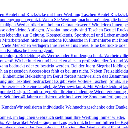
hen Beutel und Rucksäcke mit Ihrer Werbung Taschen Beutel Rucksäcke 
 Kundengruppen genutzt. Wenn Sie Werbung machen möchten, die bei ei
chhaltigen Werbeartikel mit hohem Gebrauchswert? Wir liefern Ihnen p
se oder kleine Auflagen. Absolut innovativ sind Taschen Beutel Ruc
s lebendig zur Geltung. Kosmetiketuis, Sportbeutel und Lebensmittelt
itarbeitenden nicht eine schöne Kühltasche in Firmenfarbe mit Ihrem
le Menschen verlagern Ihre Freizeit ins Freie. Eine bedruckte oder be
sich Kühltasche hervorragend.
irmenlogo. Bekleidung als Werbe- oder Kundengeschenk. Werbetextilien 
onzept! Wir bedrucken und besticken alles in professioneller Art und W
ann bedruckt oder zu bestickt werden. Bei der Juerg Siegrist Holding 
uch an passenden Accessoires fehlt es bei uns nicht. Neben Freizeitk
 Einheitliche Bekleidung im Beruf fördert nachweislich das Zusammeng
ng und Textilien bedrucken! Es gibt viele Vorteile Taschen, Shirts, H
. So erzielen Sie eine langlebige Werbewirkung. Mit Werbekleidung las
porate Design. Damit sorgen Sie für eine eindeutige Wiedererkennung
 Seit über 40 Jahren realisieren wir hochwertige Sonderanfertigungen.
nd Kunden
Wir realisieren individuelle Weihnachtsgeschenke oder Danke
hönheit, im täglichen Gebrauch sieht man Ihre Werbung immer wieder.
Werbeartikel-Werbeträger und zugleich nützliche und hilfreiche Beglei
raubenzieher, oder Doppelmeter. Das sind alles Werbeartikel für Han