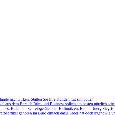
lange nachwirken. Statten Sie Ihre Kunden mit sinnvollen
kel aus dem Bereich Büro und Business sollten am besten nützlich sein
naies, Kalender, Schreibgeräte oder Haftnotizen. Bei der Juerg Siegrist
erbeartikel gehören im Büro einfach dazu. Jeder hat doch irgendwie u