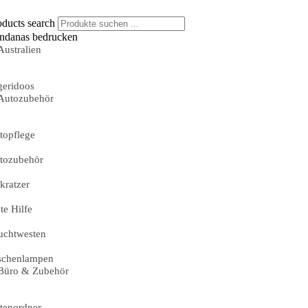
oducts search
ndanas bedrucken
Australien
geridoos
Autozubehör
topflege
tozubehör
skratzer
te Hilfe
uchtwesten
schenlampen
Büro & Zubehör
tenordner