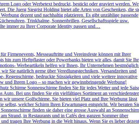
rem Logo oder Werbetext bedruckt, bestickt oder graviert werden. W
. Die Juerg Siegrist Holding bietet alle Arten von Geschenken, die s
e Werbung dezent und nachhaltig platzieren. Es gibt unzählige passende
Küchenuhren, Trinkhalme, Sonnenbrillen, Gesellschaftsspiele usw.
lte immer zu Ihrer Corporate Identity passen und…
s für Firmenevents, Messeauftritte und Vereinsfeste können mit Ihrer
hin zum Heftpflaster oder Powerbanks bieten wir alles, damit Sie Ihr
otions- Werbeartikeln helfen wir Ihnen, Ihr Unternehmen bestmöglich
n wir Sie natürlich gerne über Veredlungstechniken, Versandzeiten und
rbe- Regenschirme, bedruckte Süssigkeiten und viele weitere innovative
 How und Ihrem Logo – so machen wir gewinnbringende Werbung!
hutz Schirme Sonnenschirme finden Sie für jedes Wetter und jede Sais
 Auto. Bei uns finden Sie ein vielfältiges Sortiment an verschiedenste
wir unsere Golfschirme. Sie bieten viel Platz und Ihre Werbung lässt
e selbst, welcher Schirm Ihren Erwartungen entspricht. Wir beraten Si
 Sonnenschirme finden sie daher eine grosse Auswahl an Sonnenschir
g am Strand, in Restaurants und in Cafés den ganzen Sommer über
nd tragen Ihre Werbung in die Welt hinaus. Wenn Sie es lieber dezen