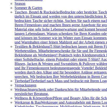
Season
Sommer & Garten
Taschen, Beutel & Rucksäcke
Bedruckte oder bestickte Tasc
täglich im Einsatz und werden von den unterschiedlichsten
bedruckten Tasche sicher richtig. Suchen Sie nach einem na
Ihrem Firmenlogo und machen Ihnen gerne Angebote für gros
Material eine sehr hohe Lebenserwartung und kommt besonder
langen Lebensdauer. Warum schenken Sie Ihren Kunden oder M
und können im Sommer wie im Winter zum Einsatz kommen. Vie
und Warmhalten einer feinen Mahlzeit auf der Arbeit eignen 
Textilien & Bekleidung
T-Shirt bedrucken lassen mit Ihrem F
Werbetextilien. Mitarbeitergeschenke für Sie und Ihr Firmenk
Bekleidung als Werbeträger! Praktisch jedes Kleidungsstück k
einer Softshelljacke, einem Poloshirt oder einem T-Shirt? A
Blusen, Jacken & Westen und Sweatshirts & Pullover wählen.
und Ihr Firmenkonzept bedeutungstragende Vorteile! Bekleidu
werden durch den Alltag und für besondere Anlässe getragen
sprechen. Wir bedrucken Ihre Werbebekleidung in Ihrem Cor
Tierbedarf
Tierbedarf nach Mass und bedruckt mit Ihrem Logo:
Verpackungen
Weihnachtsgeschenk oder Dankeschön für Mitarbeitende u
persönlicher Beratung.
Wellness & Körperpflege
Pflege und Beauty Alles für die Sc
Werkzeug & Bau
Werkzeuge und Autozubehör mit Ihrem Logo. 
Klebebänder, Taschenmesser, Multifunktions-Werkzeuge, Sch