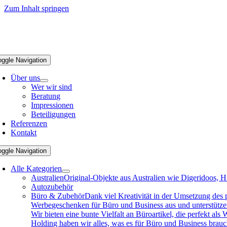
Zum Inhalt springen
oggle Navigation
Über uns
Wer wir sind
Beratung
Impressionen
Beteiligungen
Referenzen
Kontakt
oggle Navigation
Alle Kategorien
Australien
Original-Objekte aus Australien wie Digeridoos, H
Autozubehör
Büro & Zubehör
Dank viel Kreativität in der Umsetzung des
Werbegeschenken für Büro und Business aus und unterstützen 
Wir bieten eine bunte Vielfalt an Büroartikel, die perfekt a
Holding haben wir alles, was es für Büro und Business brau