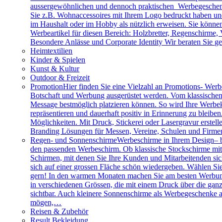
aussergewöhnlichen und dennoch praktischen Werbegeschenk
Sie z.B. Wohnaccessoires mit Ihrem Logo bedruckt haben und 
im Haushalt oder im Hobby als nützlich erweisen. Sie können 
Werbeartikel für diesen Bereich: Holzbretter, Regenschirme
Besondere Anlässe und Corporate Identity Wir beraten Sie g
Heimtextilien
Kinder & Spielen
Kunst & Kultur
Outdoor & Freizeit
Promotion
Hier finden Sie eine Vielzahl an Promotions- Werbe
Botschaft und Werbung ausgerüstet werden. Vom klassischen 
Message bestmöglich platzieren können. So wird Ihre Werbe
repräsentieren und dauerhaft positiv in Erinnerung zu bleibe
Möglichkeiten. Mit Druck, Stickerei oder Lasergravur erstell
Branding Lösungen für Messen, Vereine, Schulen und Firme
Regen- und Sonnenschirme
Werbeschirme in Ihrem Design– b
den passenden Werbeschirm. Ob klassische Stockschirme mit ed
Schirmen, mit denen Sie Ihre Kunden und Mitarbeitenden sich
sich auf einer grossen Fläche schön wiedergeben. Wählen Sie
gern! In den warmen Monaten machen Sie am besten Werbung
in verschiedenen Grössen, die mit einem Druck über die gan
sichtbar. Auch kleinere Sonnenschirme als Werbegeschenke a
mögen,…
Reisen & Zubehör
Result Bekleidung