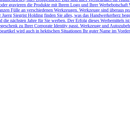
der gravieren die Produkte mit Ihrem Logo und Ihrer Werbebotschaft 
r ganzen Fülle an verschiedenen Werkzeugen. Werkzeuge sind überaus pr
Juerg Siegrist Holding finden Sie alles, was das Handwerkerherz beg
 die nächsten Jahre für Sie werben. Der Erfolg dieses Werbemittels ist
egeschenk zu Ihrer Corporate Identity passt. Werkzeuge und Autozubeh
rtikel wird auch in hektischen Situationen Ihr guter Name im Vorder