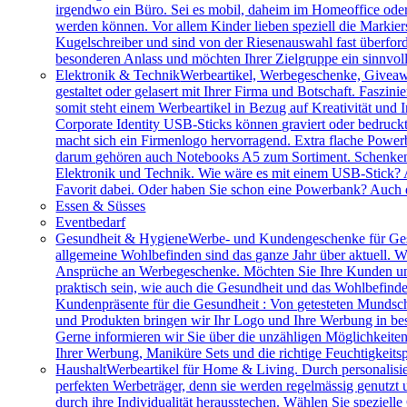
irgendwo ein Büro. Sei es mobil, daheim im Homeoffice ode
werden können. Vor allem Kinder lieben speziell die Markiers
Kugelschreiber und sind von der Riesenauswahl fast überfor
besonderen Anlass und möchten Ihrer Zielgruppe ein sinnv
Elektronik & Technik
Werbeartikel, Werbegeschenke, Giveawa
gestaltet oder gelasert mit Ihrer Firma und Botschaft. Faszi
somit steht einem Werbeartikel in Bezug auf Kreativität und
Corporate Identity USB-Sticks können graviert oder bedruc
macht sich ein Firmenlogo hervorragend. Extra flache Power
darum gehören auch Notebooks A5 zum Sortiment. Schenken S
Elektronik und Technik. Wie wäre es mit einem USB-Stick? A
Favorit dabei. Oder haben Sie schon eine Powerbank? Auch 
Essen & Süsses
Eventbedarf
Gesundheit & Hygiene
Werbe- und Kundengeschenke für Ges
allgemeine Wohlbefinden sind das ganze Jahr über aktuell. W
Ansprüche an Werbegeschenke. Möchten Sie Ihre Kunden und 
praktisch sein, wie auch die Gesundheit und das Wohlbefinde
Kundenpräsente für die Gesundheit : Von getesteten Mundsch
und Produkten bringen wir Ihr Logo und Ihre Werbung in bes
Gerne informieren wir Sie über die unzähligen Möglichkeit
Ihrer Werbung, Maniküre Sets und die richtige Feuchtigkeits
Haushalt
Werbeartikel für Home & Living. Durch personalisie
perfekten Werbeträger, denn sie werden regelmässig genutzt
durch ihre Individualität herausstechen. Wählen Sie speziel