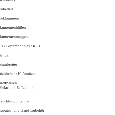
robedarf
roklammern
kumentenhüllen
kumentenmappen
uis / Portemonnaies / RFID
lender
emmbretter
tizbücher / Haftnotizen
hreibwaren
Elektronik & Technik
leuchtung / Lampen
mputer- und Handyzubehör