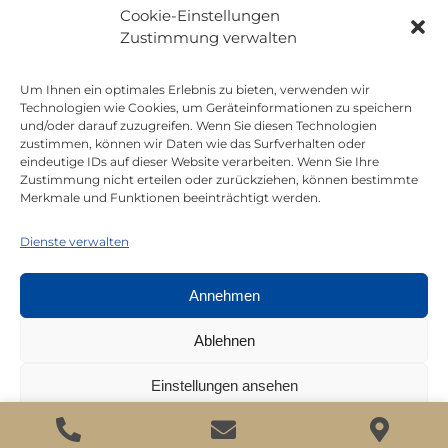
Cookie-Einstellungen
Aktuell / Saison
Zustimmung verwalten
Referenzen
Um Ihnen ein optimales Erlebnis zu bieten, verwenden wir
Technologien wie Cookies, um Geräteinformationen zu speichern
und/oder darauf zuzugreifen. Wenn Sie diesen Technologien
zustimmen, können wir Daten wie das Surfverhalten oder
Mitgliedschaft bei
eindeutige IDs auf dieser Website verarbeiten. Wenn Sie Ihre
Zustimmung nicht erteilen oder zurückziehen, können bestimmte
Merkmale und Funktionen beeinträchtigt werden.
Dienste verwalten
Annehmen
Ablehnen
Einstellungen ansehen
All rights reserved © Juerg Siegrist AG 2026 |
Datenschutz
|
Impressum
Datenschutz
Impressum