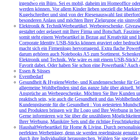
irgendwo ein Büro. Sei es mobil, daheim im Homeoffice ode
werden können. Vor allem Kinder lieben speziell die Markiers
Kugelschreiber und sind von der Riesenauswahl fast überfor
besonderen Anlass und möchten Ihrer Zielgruppe ein sinnv
Elektronik & Technik
Werbeartikel, Werbegeschenke, Giveawa
gestaltet oder gelasert mit Ihrer Firma und Botschaft. Faszi
somit steht einem Werbeartikel in Bezug auf Kreativität und
Corporate Identity USB-Sticks können graviert oder bedruc
macht sich ein Firmenlogo hervorragend. Extra flache Power
darum gehören auch Notebooks A5 zum Sortiment. Schenken S
Elektronik und Technik. Wie wäre es mit einem USB-Stick? A
Favorit dabei. Oder haben Sie schon eine Powerbank? Auch 
Essen & Süsses
Eventbedarf
Gesundheit & Hygiene
Werbe- und Kundengeschenke für Ges
allgemeine Wohlbefinden sind das ganze Jahr über aktuell. W
Ansprüche an Werbegeschenke. Möchten Sie Ihre Kunden und 
praktisch sein, wie auch die Gesundheit und das Wohlbefinde
Kundenpräsente für die Gesundheit : Von getesteten Mundsch
und Produkten bringen wir Ihr Logo und Ihre Werbung in bes
Gerne informieren wir Sie über die unzähligen Möglichkeit
Ihrer Werbung, Maniküre Sets und die richtige Feuchtigkeits
Haushalt
Werbeartikel für Home & Living. Durch personalisie
perfekten Werbeträger, denn sie werden regelmässig genutzt
durch ihre Individualität herausstechen. Wählen Sie speziel