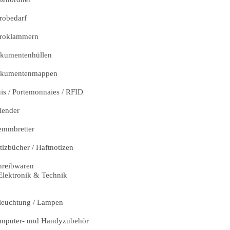
robedarf
roklammern
kumentenhüllen
kumentenmappen
uis / Portemonnaies / RFID
lender
emmbretter
tizbücher / Haftnotizen
hreibwaren
Elektronik & Technik
leuchtung / Lampen
mputer- und Handyzubehör