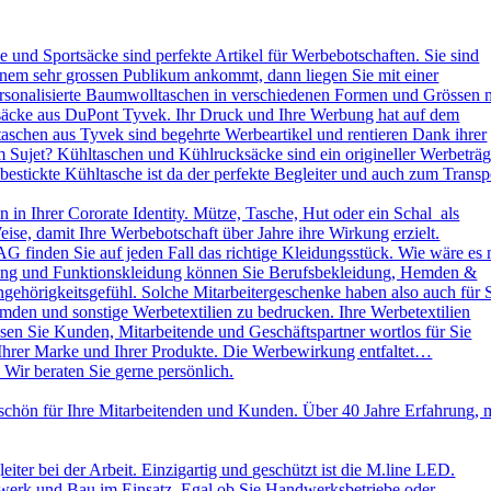
und Sportsäcke sind perfekte Artikel für Werbebotschaften. Sie sind
nem sehr grossen Publikum ankommt, dann liegen Sie mit einer
ersonalisierte Baumwolltaschen in verschiedenen Formen und Grössen 
ksäcke aus DuPont Tyvek. Ihr Druck und Ihre Werbung hat auf dem
aschen aus Tyvek sind begehrte Werbeartikel und rentieren Dank ihrer
 Sujet? Kühltaschen und Kühlrucksäcke sind ein origineller Werbeträg
stickte Kühltasche ist da der perfekte Begleiter und auch zum Transp
in Ihrer Cororate Identity. Mütze, Tasche, Hut oder ein Schal als
eise, damit Ihre Werbebotschaft über Jahre ihre Wirkung erzielt.
AG finden Sie auf jeden Fall das richtige Kleidungsstück. Wie wäre es 
leidung und Funktionskleidung können Sie Berufsbekleidung, Hemden &
ehörigkeitsgefühl. Solche Mitarbeitergeschenke haben also auch für 
emden und sonstige Werbetextilien zu bedrucken. Ihre Werbetextilien
sen Sie Kunden, Mitarbeitende und Geschäftspartner wortlos für Sie
 Ihrer Marke und Ihrer Produkte. Die Werbewirkung entfaltet…
 Wir beraten Sie gerne persönlich.
schön für Ihre Mitarbeitenden und Kunden. Über 40 Jahre Erfahrung, 
ter bei der Arbeit. Einzigartig und geschützt ist die M.line LED.
dwerk und Bau im Einsatz. Egal ob Sie Handwerksbetriebe oder