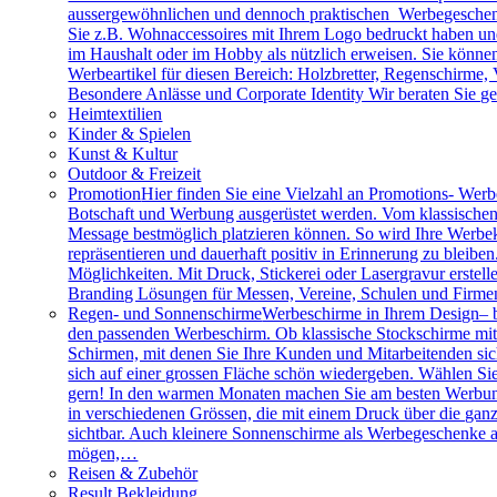
aussergewöhnlichen und dennoch praktischen Werbegeschenk
Sie z.B. Wohnaccessoires mit Ihrem Logo bedruckt haben und 
im Haushalt oder im Hobby als nützlich erweisen. Sie können 
Werbeartikel für diesen Bereich: Holzbretter, Regenschirme
Besondere Anlässe und Corporate Identity Wir beraten Sie g
Heimtextilien
Kinder & Spielen
Kunst & Kultur
Outdoor & Freizeit
Promotion
Hier finden Sie eine Vielzahl an Promotions- Werbe
Botschaft und Werbung ausgerüstet werden. Vom klassischen 
Message bestmöglich platzieren können. So wird Ihre Werbe
repräsentieren und dauerhaft positiv in Erinnerung zu bleibe
Möglichkeiten. Mit Druck, Stickerei oder Lasergravur erstell
Branding Lösungen für Messen, Vereine, Schulen und Firme
Regen- und Sonnenschirme
Werbeschirme in Ihrem Design– b
den passenden Werbeschirm. Ob klassische Stockschirme mit ed
Schirmen, mit denen Sie Ihre Kunden und Mitarbeitenden sich
sich auf einer grossen Fläche schön wiedergeben. Wählen Sie
gern! In den warmen Monaten machen Sie am besten Werbung
in verschiedenen Grössen, die mit einem Druck über die gan
sichtbar. Auch kleinere Sonnenschirme als Werbegeschenke a
mögen,…
Reisen & Zubehör
Result Bekleidung