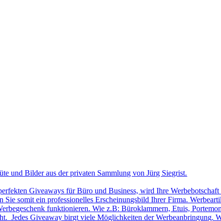
üte und Bilder aus der privaten Sammlung von Jürg Siegrist.
 perfekten Giveaways für Büro und Business, wird Ihre Werbebotschaft 
Sie somit ein professionelles Erscheinungsbild Ihrer Firma. Werbearti
ls Werbegeschenk funktionieren. Wie z.B: Büroklammern, Etuis, Portemon
cht. Jedes Giveaway birgt viele Möglichkeiten der Werbeanbringung. W