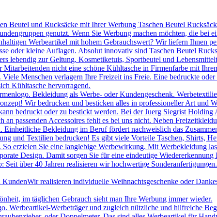
hen Beutel und Rucksäcke mit Ihrer Werbung Taschen Beutel Rucksäcke 
 Kundengruppen genutzt. Wenn Sie Werbung machen möchten, die bei ei
chhaltigen Werbeartikel mit hohem Gebrauchswert? Wir liefern Ihnen p
se oder kleine Auflagen. Absolut innovativ sind Taschen Beutel Ruc
s lebendig zur Geltung. Kosmetiketuis, Sportbeutel und Lebensmittelt
itarbeitenden nicht eine schöne Kühltasche in Firmenfarbe mit Ihrem
le Menschen verlagern Ihre Freizeit ins Freie. Eine bedruckte oder be
sich Kühltasche hervorragend.
irmenlogo. Bekleidung als Werbe- oder Kundengeschenk. Werbetextilien 
onzept! Wir bedrucken und besticken alles in professioneller Art und W
ann bedruckt oder zu bestickt werden. Bei der Juerg Siegrist Holding 
uch an passenden Accessoires fehlt es bei uns nicht. Neben Freizeitk
 Einheitliche Bekleidung im Beruf fördert nachweislich das Zusammeng
ng und Textilien bedrucken! Es gibt viele Vorteile Taschen, Shirts, H
. So erzielen Sie eine langlebige Werbewirkung. Mit Werbekleidung las
porate Design. Damit sorgen Sie für eine eindeutige Wiedererkennung
 Seit über 40 Jahren realisieren wir hochwertige Sonderanfertigungen.
nd Kunden
Wir realisieren individuelle Weihnachtsgeschenke oder Danke
hönheit, im täglichen Gebrauch sieht man Ihre Werbung immer wieder.
Werbeartikel-Werbeträger und zugleich nützliche und hilfreiche Beglei
raubenzieher, oder Doppelmeter. Das sind alles Werbeartikel für Han