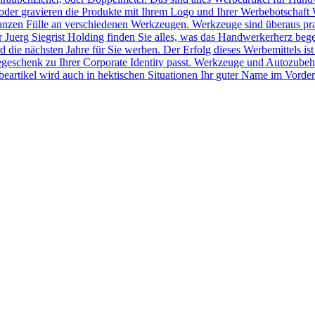
der gravieren die Produkte mit Ihrem Logo und Ihrer Werbebotschaft 
r ganzen Fülle an verschiedenen Werkzeugen. Werkzeuge sind überaus pr
Juerg Siegrist Holding finden Sie alles, was das Handwerkerherz beg
 die nächsten Jahre für Sie werben. Der Erfolg dieses Werbemittels ist
egeschenk zu Ihrer Corporate Identity passt. Werkzeuge und Autozubeh
rtikel wird auch in hektischen Situationen Ihr guter Name im Vorder