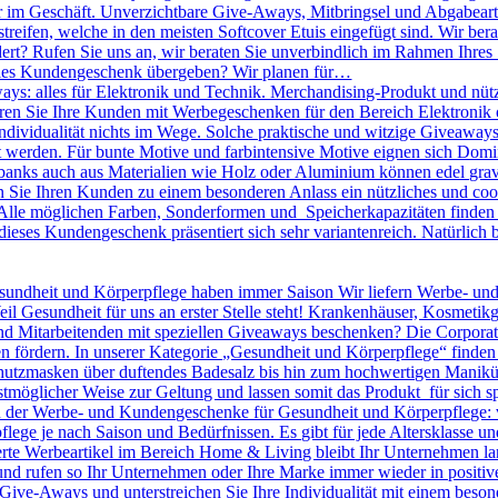
r im Geschäft. Unverzichtbare Give-Aways, Mitbringsel und Abgabearti
treifen, welche in den meisten Softcover Etuis eingefügt sind. Wir bera
dert? Rufen Sie uns an, wir beraten Sie unverbindlich im Rahmen Ihres
olles Kundengeschenk übergeben? Wir planen für…
ys: alles für Elektronik und Technik. Merchandising-Produkt und nütz
nieren Sie Ihre Kunden mit Werbegeschenken für den Bereich Elektronik o
 Individualität nichts im Wege. Solche praktische und witzige Giveawa
kt werden. Für bunte Motive und farbintensive Motive eignen sich D
banks auch aus Materialien wie Holz oder Aluminium können edel gravie
ie Ihren Kunden zu einem besonderen Anlass ein nützliches und cool
lle möglichen Farben, Sonderformen und Speicherkapazitäten finden S
dieses Kundengeschenk präsentiert sich sehr variantenreich. Natürlic
undheit und Körperpflege haben immer Saison Wir liefern Werbe- un
eil Gesundheit für uns an erster Stelle steht! Krankenhäuser, Kosmeti
Mitarbeitenden mit speziellen Giveaways beschenken? Die Corporate I
n fördern. In unserer Kategorie „Gesundheit und Körperpflege“ finden
utzmasken über duftendes Badesalz bis hin zum hochwertigen Maniküre 
tmöglicher Weise zur Geltung und lassen somit das Produkt für sich sp
en der Werbe- und Kundengeschenke für Gesundheit und Körperpflege: 
pflege je nach Saison und Bedürfnissen. Es gibt für jede Altersklasse 
rte Werbeartikel im Bereich Home & Living bleibt Ihr Unternehmen langf
 und rufen so Ihr Unternehmen oder Ihre Marke immer wieder in positiv
le Give-Aways und unterstreichen Sie Ihre Individualität mit einem be