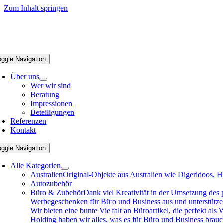
Zum Inhalt springen
oggle Navigation
Über uns
Wer wir sind
Beratung
Impressionen
Beteiligungen
Referenzen
Kontakt
oggle Navigation
Alle Kategorien
Australien
Original-Objekte aus Australien wie Digeridoos, H
Autozubehör
Büro & Zubehör
Dank viel Kreativität in der Umsetzung des
Werbegeschenken für Büro und Business aus und unterstützen 
Wir bieten eine bunte Vielfalt an Büroartikel, die perfekt a
Holding haben wir alles, was es für Büro und Business brau