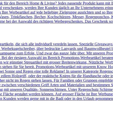
 für den Bereich Home & Living? Jedes passende Produkt kann mit Ih
verschenken, werden Ihre Kunden täglich an Ihr Unternehmens erinnert
Ihre Werbeartikel auf jede beliebige Zielgruppe ausrichten und so Ihr
, Vasen, Trinkflaschen, Becher, Kochschürzen, Messer, Regenponchos, 
erne bei der Auswahl des richtigen Werbegeschenkes. Das Geschenk sol
artikeln, die sich alle individuell veredeln lassen. Spezielle Giveaway
Werbekugelschreiber, über bedruckte Lanyards und Baumwollbeutel bis 
kampagne zum Erfolg. Und zwar das ganze Jahr über. Mit unseren Prom
n. Bei der riesigen Auswahl im Bereich Promotions-Werbeartikel berate
en wir günstige Streuartikel mit grosser Breitenwirkung. Nützliche We
n stehen für Sie bereit. Promotions-Werbeartikel mit unserem Know
ei Sonne und Regen eine tolle Reklame! In unserer Kategorie Regensc
lem Holzgriff, oder der praktische Knirps für die Handtasche oder ins
er nicht im Regen stehen lassen. Für Familien oder Gruppen empfehlen 
 zwischen verschiedenen Griff Arten und Materialien und bestimmen Si
 mit unseren Qualitäts- Sonnenschirmen. Unter Regenschutz Schirme
ze Fläche gestaltet werden können. Auf grosser Fläche ist Ihre Werbun
n Kunden werden gerne mit in die Badi oder in den Urlaub genommen u