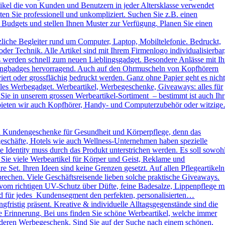
kel die von Kunden und Benutzern in jeder Altersklasse verwendet
ten Sie professionell und unkompliziert. Suchen Sie z.B. einen
 Budgets und stellen Ihnen Muster zur Verfügung. Planen Sie einen
liche Begleiter rund um Computer, Laptop, Mobiltelefonie. Bedruckt,
der Technik. Alle Artikel sind mit Ihrem Firmenlogo individualisierbar
ys werden schnell zum neuen Lieblingsgadget. Besondere Anlässe mit Ih
omingbadges hervorragend. Auch auf den Ohrmuscheln von Kopfhörern
rt oder grossflächig bedruckt werden. Ganz ohne Papier geht es nicht
es Werbegadget. Werbeartikel, Werbegeschenke, Giveaways: alles für
ie in unserem grossen Werbeartikel-Sortiment – bestimmt ist auch Ihr
h bieten wir auch Kopfhörer, Handy- und Computerzubehör oder witzig
d Kundengeschenke für Gesundheit und Körperpflege, denn das
kgeschäfte, Hotels wie auch Wellness-Unternehmen haben spezielle
dentity muss durch das Produkt unterstrichen werden. Es soll sowoh
 Sie viele Werbeartikel für Körper und Geist, Reklame und
Set. Ihren Ideen sind keine Grenzen gesetzt. Auf allen Pflegeartikeln
rechen. Viele Geschäftsreisende lieben solche praktische Giveaways.
vom richtigen UV-Schutz über Düfte, feine Badesalze, Lippenpflege m
und für jedes Kundensegment den perfekten, personalisierten…
ristig präsent. Kreative & individuelle Alltagsgegenstände sind die
e Erinnerung. Bei uns finden Sie schöne Werbeartikel, welche immer
sonderen Werbegeschenk. Sind Sie auf der Suche nach einem schönen,