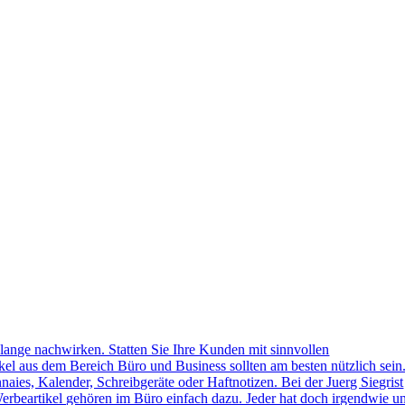
lange nachwirken. Statten Sie Ihre Kunden mit sinnvollen
kel aus dem Bereich Büro und Business sollten am besten nützlich sein
naies, Kalender, Schreibgeräte oder Haftnotizen. Bei der Juerg Siegrist
erbeartikel gehören im Büro einfach dazu. Jeder hat doch irgendwie u