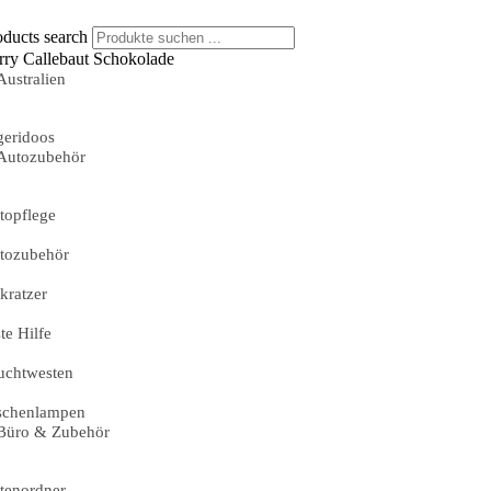
oducts search
rry Callebaut Schokolade
Australien
geridoos
Autozubehör
topflege
tozubehör
skratzer
te Hilfe
uchtwesten
schenlampen
Büro & Zubehör
tenordner