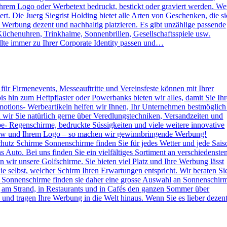
rem Logo oder Werbetext bedruckt, bestickt oder graviert werden. W
. Die Juerg Siegrist Holding bietet alle Arten von Geschenken, die s
e Werbung dezent und nachhaltig platzieren. Es gibt unzählige passende
Küchenuhren, Trinkhalme, Sonnenbrillen, Gesellschaftsspiele usw.
lte immer zu Ihrer Corporate Identity passen und…
s für Firmenevents, Messeauftritte und Vereinsfeste können mit Ihrer
hin zum Heftpflaster oder Powerbanks bieten wir alles, damit Sie Ihr
otions- Werbeartikeln helfen wir Ihnen, Ihr Unternehmen bestmöglich
n wir Sie natürlich gerne über Veredlungstechniken, Versandzeiten und
rbe- Regenschirme, bedruckte Süssigkeiten und viele weitere innovative
 How und Ihrem Logo – so machen wir gewinnbringende Werbung!
hutz Schirme Sonnenschirme finden Sie für jedes Wetter und jede Sais
 Auto. Bei uns finden Sie ein vielfältiges Sortiment an verschiedenste
wir unsere Golfschirme. Sie bieten viel Platz und Ihre Werbung lässt
e selbst, welcher Schirm Ihren Erwartungen entspricht. Wir beraten Si
 Sonnenschirme finden sie daher eine grosse Auswahl an Sonnenschir
g am Strand, in Restaurants und in Cafés den ganzen Sommer über
nd tragen Ihre Werbung in die Welt hinaus. Wenn Sie es lieber dezen