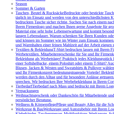
Season
Sommer & Garten
Taschen, Beutel & Rucksäcke
Bedruckte oder bestickte Tasc
täglich im Einsatz und werden von den unterschiedlichsten
bedruckten Tasche sicher richtig. Suchen Sie nach einem na
Ihrem Firmenlogo und machen Ihnen gerne Angebote für gros
Material eine sehr hohe Lebenserwartung und kommt besonder
langen Lebensdauer. Warum schenken Sie Ihren Kunden oder M
und können im Sommer wie im Winter zum Einsatz kommen. Vie
und Warmhalten einer feinen Mahlzeit auf der Arbeit eignen 
Textilien & Bekleidung
T-Shirt bedrucken lassen mit Ihrem F
Werbetextilien. Mitarbeitergeschenke für Sie und Ihr Firmenk
Bekleidung als Werbeträger! Praktisch jedes Kleidungsstück k
einer Softshelljacke, einem Poloshirt oder einem T-Shirt? A
Blusen, Jacken & Westen und Sweatshirts & Pullover wählen.
und Ihr Firmenkonzept bedeutungstragende Vorteile! Bekleidu
werden durch den Alltag und für besondere Anlässe getragen
sprechen. Wir bedrucken Ihre Werbebekleidung in Ihrem Cor
Tierbedarf
Tierbedarf nach Mass und bedruckt mit Ihrem Logo:
Verpackungen
Weihnachtsgeschenk oder Dankeschön für Mitarbeitende u
persönlicher Beratung.
Wellness & Körperpflege
Pflege und Beauty Alles für die Sc
Werkzeug & Bau
Werkzeuge und Autozubehör mit Ihrem Logo. 
Klebebänder, Taschenmesser, Multifunktions-Werkzeuge, Sch