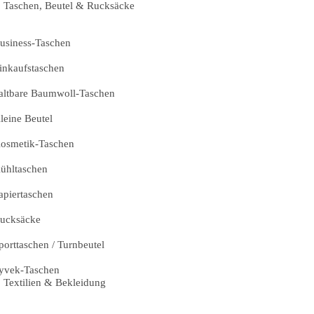
Taschen, Beutel & Rucksäcke
usiness-Taschen
inkaufstaschen
altbare Baumwoll-Taschen
leine Beutel
osmetik-Taschen
ühltaschen
apiertaschen
ucksäcke
porttaschen / Turnbeutel
yvek-Taschen
Textilien & Bekleidung