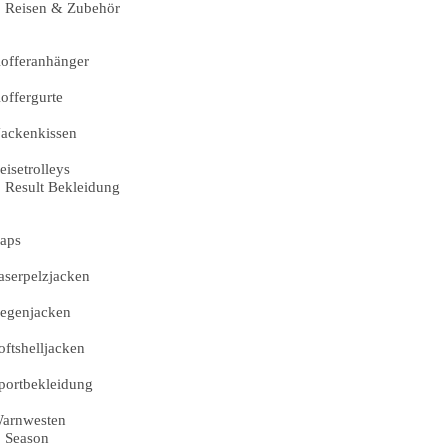
Reisen & Zubehör
offeranhänger
offergurte
ackenkissen
eisetrolleys
Result Bekleidung
aps
aserpelzjacken
egenjacken
oftshelljacken
portbekleidung
arnwesten
Season