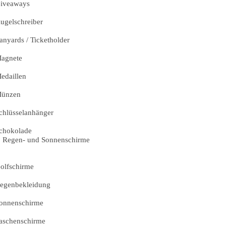
iveaways
ugelschreiber
anyards / Ticketholder
agnete
edaillen
ünzen
chlüsselanhänger
chokolade
Regen- und Sonnenschirme
olfschirme
egenbekleidung
onnenschirme
aschenschirme