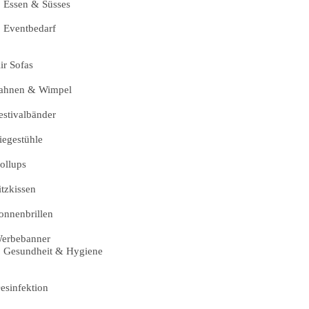
Essen & Süsses
Eventbedarf
ir Sofas
ahnen & Wimpel
estivalbänder
iegestühle
ollups
itzkissen
onnenbrillen
erbebanner
Gesundheit & Hygiene
esinfektion