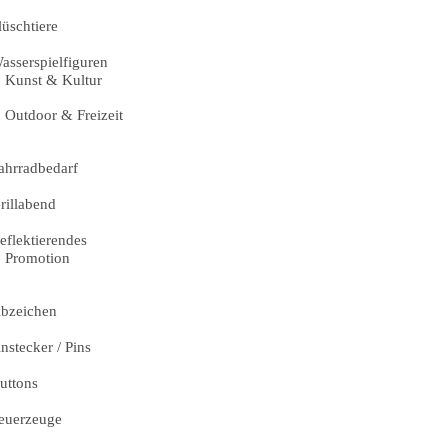
lüschtiere
asserspielfiguren
Kunst & Kultur
Outdoor & Freizeit
ahrradbedarf
rillabend
eflektierendes
Promotion
bzeichen
nstecker / Pins
uttons
euerzeuge