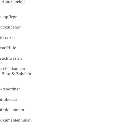
Autozubehör
utopflege
utozubehör
iskratzer
rste Hilfe
euchtwesten
aschenlampen
Büro & Zubehör
ktenordner
ürobedarf
üroklammern
okumentenhüllen