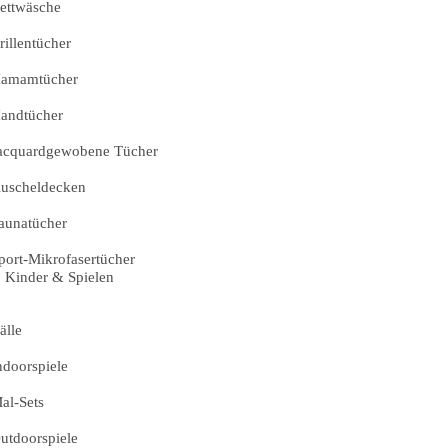
ettwäsche
rillentücher
amamtücher
andtücher
acquardgewobene Tücher
uscheldecken
aunatücher
port-Mikrofasertücher
Kinder & Spielen
älle
ndoorspiele
al-Sets
utdoorspiele