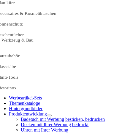
aniküre
ecessaires & Kosmetiktaschen
onnenschutz
aschentücher
Werkzeug & Bau
auzubehör
assstäbe
ulti-Tools
ictorinox
Werbeartikel-Sets
Themenkataloge
Hintergrundbilder
Produktentwicklung
Badetuch mit Werbung besticken, bedrucken
Decken mit Ihrer Werbung bedruckt
Uhren mit Ihrer Werbung