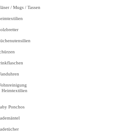
läser / Mugs / Tassen
eimtextilien
olzbretter
üchenutensilien
chürzen
rinkflaschen
anduhren
ohnreinigung
Heimtextilien
aby Ponchos
ademäntel
adetücher