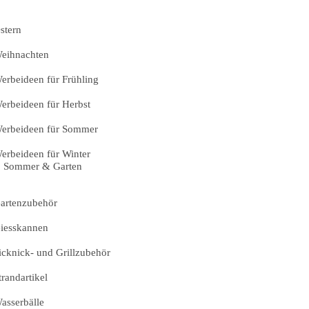
stern
eihnachten
erbeideen für Frühling
erbeideen für Herbst
erbeideen für Sommer
erbeideen für Winter
Sommer & Garten
artenzubehör
iesskannen
icknick- und Grillzubehör
trandartikel
asserbälle