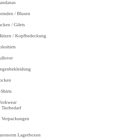
andanas
emden / Blusen
acken / Gilets
ützen / Kopfbedeckung
oloshirts
ullover
egenbekleidung
ocken
-Shirts
orkwear
Tierbedarf
Verpackungen
uronorm Lagerboxen