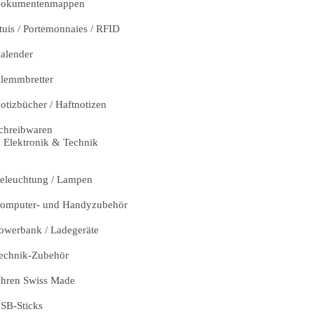
okumentenmappen
tuis / Portemonnaies / RFID
alender
lemmbretter
otizbücher / Haftnotizen
chreibwaren
Elektronik & Technik
eleuchtung / Lampen
omputer- und Handyzubehör
owerbank / Ladegeräte
echnik-Zubehör
hren Swiss Made
SB-Sticks