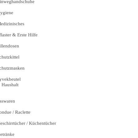
inweghandschuhe
ygiene
edizinisches
flaster & Erste Hilfe
illendosen
chutzkittel
chutzmasken
yvekbeutel
Haushalt
sswaren
ondue / Raclette
eschirrtücher / Küchentücher
etränke