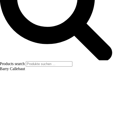
Products search
Barry Callebaut