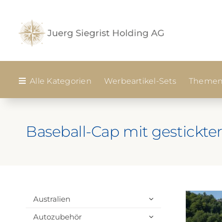
Zum
Inhalt
springen
Alle Kategorien
Werbeartikel-Sets
Themen
Baseball-Cap mit gestickt
Australien
Autozubehör