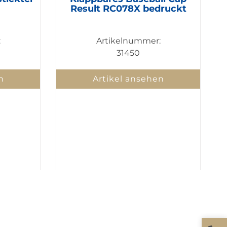
Result RC078X bedruckt
:
Artikelnummer:
31450
n
Artikel ansehen