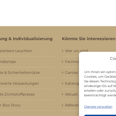
ung & Individualisierung
Könnte Sie interessieren
sierbare Leuchten
Wer wir sind
Co
andlampe
Fachmessebesuch
Um Ihnen ein optima
e & Sicherheitsmütze
Ganzes Sortiment
Cookies, um Gerätei
Sie diesen Technolo
lisierte Verpackungen
Kataloge
eindeutige IDs auf 
erteilen oder zurü
te Dichtstoffpresse
Aktuell / Saison
beeinträchtigt werd
 Box Story
Referenzen
Dienste verwalten