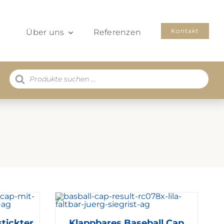
Kontakt
Über uns
Referenzen
Products
search
tickter
Klappbares Baseball Cap