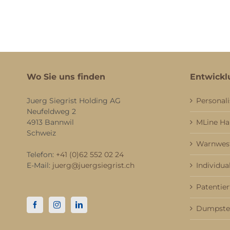
Wo Sie uns finden
Entwickl
Juerg Siegrist Holding AG
Personali
Neufeldweg 2
4913 Bannwil
MLine H
Schweiz
Warnwest
Telefon:
+41 (0)62 552 02 24
E-Mail:
juerg@juergsiegrist.ch
Individua
Patentier
Dumpster