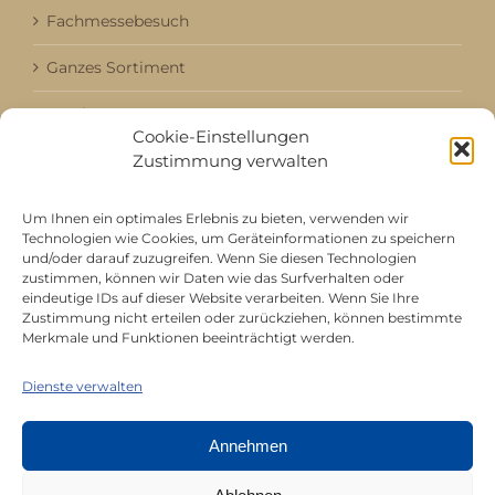
Fachmessebesuch
Ganzes Sortiment
Kataloge
Cookie-Einstellungen
Zustimmung verwalten
Aktuell / Saison
Referenzen
Um Ihnen ein optimales Erlebnis zu bieten, verwenden wir
Technologien wie Cookies, um Geräteinformationen zu speichern
und/oder darauf zuzugreifen. Wenn Sie diesen Technologien
zustimmen, können wir Daten wie das Surfverhalten oder
Mitgliedschaft bei
eindeutige IDs auf dieser Website verarbeiten. Wenn Sie Ihre
Zustimmung nicht erteilen oder zurückziehen, können bestimmte
Merkmale und Funktionen beeinträchtigt werden.
Dienste verwalten
Annehmen