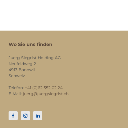
Wo Sie uns finden
Juerg Siegrist Holding AG
Neufeldweg 2
4913 Bannwil
Schweiz
Telefon:
+41 (0)62 552 02 24
E-Mail:
juerg@juergsiegrist.ch