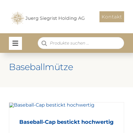
Zum
Inhalt
Kontakt
springen
Products
search
Baseballmütze
Baseball-Cap bestickt hochwertig