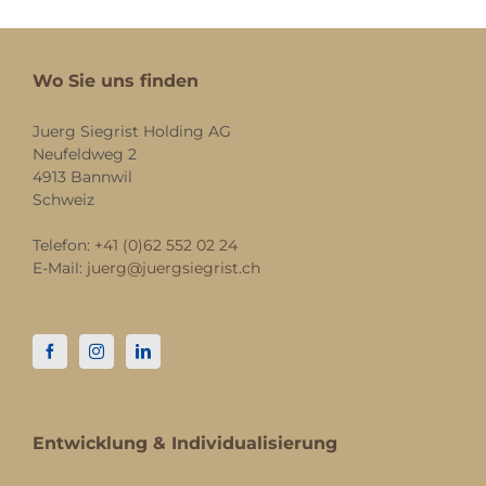
Wo Sie uns finden
Juerg Siegrist Holding AG
Neufeldweg 2
4913 Bannwil
Schweiz
Telefon:
+41 (0)62 552 02 24
E-Mail:
juerg@juergsiegrist.ch
Entwicklung & Individualisierung