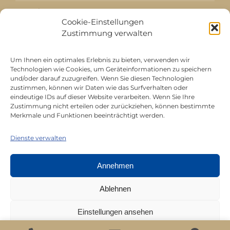
Kataloge
Cookie-Einstellungen
Zustimmung verwalten
Aktuell / Saison
Referenzen
Um Ihnen ein optimales Erlebnis zu bieten, verwenden wir
Technologien wie Cookies, um Geräteinformationen zu speichern
und/oder darauf zuzugreifen. Wenn Sie diesen Technologien
zustimmen, können wir Daten wie das Surfverhalten oder
Mitgliedschaft bei
eindeutige IDs auf dieser Website verarbeiten. Wenn Sie Ihre
Zustimmung nicht erteilen oder zurückziehen, können bestimmte
Merkmale und Funktionen beeinträchtigt werden.
Dienste verwalten
Annehmen
Ablehnen
Einstellungen ansehen
All rights reserved © Juerg Siegrist AG 2026 |
Datenschutz
|
Impressum