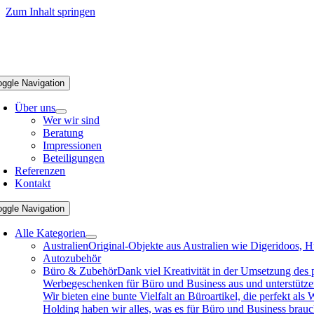
Zum Inhalt springen
oggle Navigation
Über uns
Wer wir sind
Beratung
Impressionen
Beteiligungen
Referenzen
Kontakt
oggle Navigation
Alle Kategorien
Australien
Original-Objekte aus Australien wie Digeridoos, H
Autozubehör
Büro & Zubehör
Dank viel Kreativität in der Umsetzung des
Werbegeschenken für Büro und Business aus und unterstützen 
Wir bieten eine bunte Vielfalt an Büroartikel, die perfekt a
Holding haben wir alles, was es für Büro und Business brau