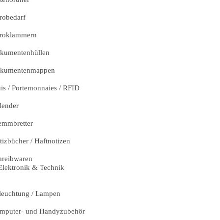
robedarf
roklammern
kumentenhüllen
kumentenmappen
uis / Portemonnaies / RFID
lender
emmbretter
tizbücher / Haftnotizen
hreibwaren
Elektronik & Technik
leuchtung / Lampen
mputer- und Handyzubehör