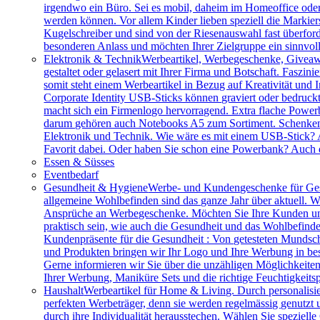
irgendwo ein Büro. Sei es mobil, daheim im Homeoffice ode
werden können. Vor allem Kinder lieben speziell die Markiers
Kugelschreiber und sind von der Riesenauswahl fast überfor
besonderen Anlass und möchten Ihrer Zielgruppe ein sinnv
Elektronik & Technik
Werbeartikel, Werbegeschenke, Giveawa
gestaltet oder gelasert mit Ihrer Firma und Botschaft. Faszi
somit steht einem Werbeartikel in Bezug auf Kreativität und
Corporate Identity USB-Sticks können graviert oder bedruc
macht sich ein Firmenlogo hervorragend. Extra flache Power
darum gehören auch Notebooks A5 zum Sortiment. Schenken S
Elektronik und Technik. Wie wäre es mit einem USB-Stick? A
Favorit dabei. Oder haben Sie schon eine Powerbank? Auch 
Essen & Süsses
Eventbedarf
Gesundheit & Hygiene
Werbe- und Kundengeschenke für Ges
allgemeine Wohlbefinden sind das ganze Jahr über aktuell. W
Ansprüche an Werbegeschenke. Möchten Sie Ihre Kunden und 
praktisch sein, wie auch die Gesundheit und das Wohlbefinde
Kundenpräsente für die Gesundheit : Von getesteten Mundsch
und Produkten bringen wir Ihr Logo und Ihre Werbung in bes
Gerne informieren wir Sie über die unzähligen Möglichkeit
Ihrer Werbung, Maniküre Sets und die richtige Feuchtigkeits
Haushalt
Werbeartikel für Home & Living. Durch personalisie
perfekten Werbeträger, denn sie werden regelmässig genutzt
durch ihre Individualität herausstechen. Wählen Sie speziel