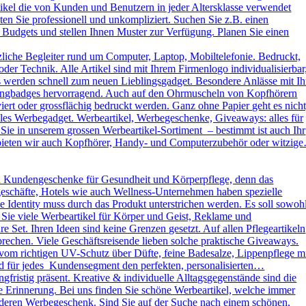
kel die von Kunden und Benutzern in jeder Altersklasse verwendet
ten Sie professionell und unkompliziert. Suchen Sie z.B. einen
 Budgets und stellen Ihnen Muster zur Verfügung. Planen Sie einen
liche Begleiter rund um Computer, Laptop, Mobiltelefonie. Bedruckt,
der Technik. Alle Artikel sind mit Ihrem Firmenlogo individualisierbar
ys werden schnell zum neuen Lieblingsgadget. Besondere Anlässe mit Ih
omingbadges hervorragend. Auch auf den Ohrmuscheln von Kopfhörern
rt oder grossflächig bedruckt werden. Ganz ohne Papier geht es nicht
es Werbegadget. Werbeartikel, Werbegeschenke, Giveaways: alles für
ie in unserem grossen Werbeartikel-Sortiment – bestimmt ist auch Ihr
h bieten wir auch Kopfhörer, Handy- und Computerzubehör oder witzig
d Kundengeschenke für Gesundheit und Körperpflege, denn das
kgeschäfte, Hotels wie auch Wellness-Unternehmen haben spezielle
dentity muss durch das Produkt unterstrichen werden. Es soll sowoh
 Sie viele Werbeartikel für Körper und Geist, Reklame und
Set. Ihren Ideen sind keine Grenzen gesetzt. Auf allen Pflegeartikeln
rechen. Viele Geschäftsreisende lieben solche praktische Giveaways.
vom richtigen UV-Schutz über Düfte, feine Badesalze, Lippenpflege m
und für jedes Kundensegment den perfekten, personalisierten…
ristig präsent. Kreative & individuelle Alltagsgegenstände sind die
e Erinnerung. Bei uns finden Sie schöne Werbeartikel, welche immer
sonderen Werbegeschenk. Sind Sie auf der Suche nach einem schönen,