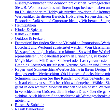
aussergewöhnlichen und dennoch praktischen Werbegeschenk
Sie z.B. Wohnaccessoires mit Ihrem Logo bedruckt haben und 
im Haushalt oder im Hobby als nützlich erweisen. Sie können 
Werbeartikel für diesen Bereich: Holzbretter, Regenschirme
Besondere Anlässe und Corporate Identity Wir beraten Sie g
Heimtextilien
Kinder & Spielen
Kunst & Kultur
Outdoor & Freizeit
Promotion
Hier finden Sie eine Vielzahl an Promotions- Werbe
Botschaft und Werbung ausgerüstet werden. Vom klassischen 
Message bestmöglich platzieren können. So wird Ihre Werbe
repräsentieren und dauerhaft positiv in Erinnerung zu bleibe
Möglichkeiten. Mit Druck, Stickerei oder Lasergravur erstell
Branding Lösungen für Messen, Vereine, Schulen und Firme
Regen- und Sonnenschirme
Werbeschirme in Ihrem Design– b
den passenden Werbeschirm. Ob klassische Stockschirme mit ed
Schirmen, mit denen Sie Ihre Kunden und Mitarbeitenden sich
sich auf einer grossen Fläche schön wiedergeben. Wählen Sie
gern! In den warmen Monaten machen Sie am besten Werbung
in verschiedenen Grössen, die mit einem Druck über die gan
sichtbar. Auch kleinere Sonnenschirme als Werbegeschenke a
mögen,…
Reisen & Zubehör
Result Bekleidung