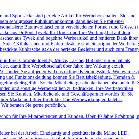
und Sportsäcke sind perfekte Artikel für Werbebotschaften. Sie sind
nem sehr grossen Publikum ankommt, dann liegen Sie mit einer
ersonalisierte Baumwolltaschen in verschiedenen Formen und Grössen 
ksäcke aus DuPont Tyvek. Ihr Druck und Ihre Werbung hat auf dem
aschen aus Tyvek sind begehrte Werbeartikel und rentieren Dank ihrer
 Sujet? Kühltaschen und Kühlrucksäcke sind ein origineller Werbeträg
stickte Kühltasche ist da der perfekte Begleiter und auch zum Transp
in Ihrer Cororate Identity. Mütze, Tasche, Hut oder ein Schal als
eise, damit Ihre Werbebotschaft über Jahre ihre Wirkung erzielt.
AG finden Sie auf jeden Fall das richtige Kleidungsstück. Wie wäre es 
leidung und Funktionskleidung können Sie Berufsbekleidung, Hemden &
ehörigkeitsgefühl. Solche Mitarbeitergeschenke haben also auch für 
emden und sonstige Werbetextilien zu bedrucken. Ihre Werbetextilien
sen Sie Kunden, Mitarbeitende und Geschäftspartner wortlos für Sie
 Ihrer Marke und Ihrer Produkte. Die Werbewirkung entfaltet…
 Wir beraten Sie gerne persönlich.
schön für Ihre Mitarbeitenden und Kunden. Über 40 Jahre Erfahrung, 
ter bei der Arbeit. Einzigartig und geschützt ist die M.line LED.
dwerk und Bau im Einsatz. Egal ob Sie Handwerksbetriebe oder