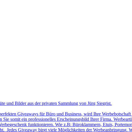
üte und Bilder aus der privaten Sammlung von Jürg Siegrist.
 perfekten Giveaways für Büro und Business, wird Ihre Werbebotschaft 
Sie somit ein professionelles Erscheinungsbild Ihrer Firma. Werbearti
ls Werbegeschenk funktionieren. Wie z.B: Büroklammern, Etuis, Portemon
cht. Jedes Giveaway birgt viele Möglichkeiten der Werbeanbringung. W