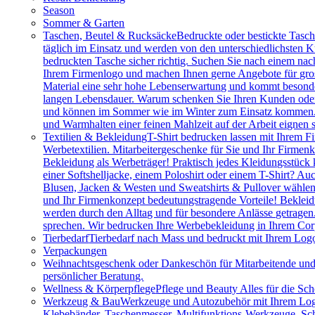
Season
Sommer & Garten
Taschen, Beutel & Rucksäcke
Bedruckte oder bestickte Tasc
täglich im Einsatz und werden von den unterschiedlichsten
bedruckten Tasche sicher richtig. Suchen Sie nach einem na
Ihrem Firmenlogo und machen Ihnen gerne Angebote für gros
Material eine sehr hohe Lebenserwartung und kommt besonder
langen Lebensdauer. Warum schenken Sie Ihren Kunden oder M
und können im Sommer wie im Winter zum Einsatz kommen. Vie
und Warmhalten einer feinen Mahlzeit auf der Arbeit eignen 
Textilien & Bekleidung
T-Shirt bedrucken lassen mit Ihrem F
Werbetextilien. Mitarbeitergeschenke für Sie und Ihr Firmenk
Bekleidung als Werbeträger! Praktisch jedes Kleidungsstück k
einer Softshelljacke, einem Poloshirt oder einem T-Shirt? A
Blusen, Jacken & Westen und Sweatshirts & Pullover wählen.
und Ihr Firmenkonzept bedeutungstragende Vorteile! Bekleidu
werden durch den Alltag und für besondere Anlässe getragen
sprechen. Wir bedrucken Ihre Werbebekleidung in Ihrem Cor
Tierbedarf
Tierbedarf nach Mass und bedruckt mit Ihrem Logo:
Verpackungen
Weihnachtsgeschenk oder Dankeschön für Mitarbeitende u
persönlicher Beratung.
Wellness & Körperpflege
Pflege und Beauty Alles für die Sc
Werkzeug & Bau
Werkzeuge und Autozubehör mit Ihrem Logo. 
Klebebänder, Taschenmesser, Multifunktions-Werkzeuge, Sch