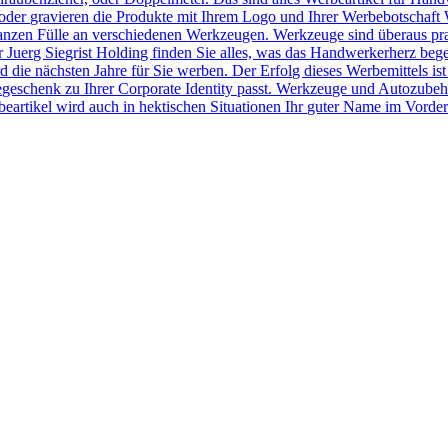
der gravieren die Produkte mit Ihrem Logo und Ihrer Werbebotschaft 
r ganzen Fülle an verschiedenen Werkzeugen. Werkzeuge sind überaus pr
Juerg Siegrist Holding finden Sie alles, was das Handwerkerherz beg
 die nächsten Jahre für Sie werben. Der Erfolg dieses Werbemittels ist
egeschenk zu Ihrer Corporate Identity passt. Werkzeuge und Autozubeh
rtikel wird auch in hektischen Situationen Ihr guter Name im Vorder