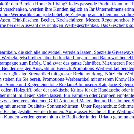
 für den Bereich Home & Living? Jedes passende Produkt kann mit Ih
verschenken, werden Ihre Kunden täglich an Ihr Unternehmens erinnert
Ihre Werbeartikel auf jede beliebige Zielgruppe ausrichten und so Ihr
, Vasen, Trinkflaschen, Becher, Kochschürzen, Messer, Regenponchos, 
erne bei der Auswahl des richtigen Werbegeschenkes. Das Geschenk sol
artikeln, die sich alle individuell veredeln lassen. Spezielle Giveaway
Werbekugelschreiber, über bedruckte Lanyards und Baumwollbeutel bis 
kampagne zum Erfolg. Und zwar das ganze Jahr über. Mit unseren Prom
n. Bei der riesigen Auswahl im Bereich Promotions-Werbeartikel berate
en wir günstige Streuartikel mit grosser Breitenwirkung. Nützliche We
n stehen für Sie bereit. Promotions-Werbeartikel mit unserem Know
ei Sonne und Regen eine tolle Reklame! In unserer Kategorie Regensc
lem Holzgriff, oder der praktische Knirps für die Handtasche oder ins
er nicht im Regen stehen lassen. Für Familien oder Gruppen empfehlen 
 zwischen verschiedenen Griff Arten und Materialien und bestimmen Si
 mit unseren Qualitäts- Sonnenschirmen. Unter Regenschutz Schirme
ze Fläche gestaltet werden können. Auf grosser Fläche ist Ihre Werbun
n Kunden werden gerne mit in die Badi oder in den Urlaub genommen u