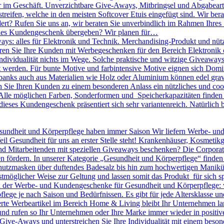
r im Geschäft. Unverzichtbare Give-Aways, Mitbringsel und Abgabearti
treifen, welche in den meisten Softcover Etuis eingefügt sind. Wir bera
dert? Rufen Sie uns an, wir beraten Sie unverbindlich im Rahmen Ihres
olles Kundengeschenk übergeben? Wir planen für…
ys: alles für Elektronik und Technik. Merchandising-Produkt und nütz
nieren Sie Ihre Kunden mit Werbegeschenken für den Bereich Elektronik o
 Individualität nichts im Wege. Solche praktische und witzige Giveawa
kt werden. Für bunte Motive und farbintensive Motive eignen sich D
banks auch aus Materialien wie Holz oder Aluminium können edel gravie
ie Ihren Kunden zu einem besonderen Anlass ein nützliches und cool
lle möglichen Farben, Sonderformen und Speicherkapazitäten finden S
dieses Kundengeschenk präsentiert sich sehr variantenreich. Natürlic
undheit und Körperpflege haben immer Saison Wir liefern Werbe- un
eil Gesundheit für uns an erster Stelle steht! Krankenhäuser, Kosmeti
Mitarbeitenden mit speziellen Giveaways beschenken? Die Corporate I
n fördern. In unserer Kategorie „Gesundheit und Körperpflege“ finden
utzmasken über duftendes Badesalz bis hin zum hochwertigen Maniküre 
tmöglicher Weise zur Geltung und lassen somit das Produkt für sich sp
en der Werbe- und Kundengeschenke für Gesundheit und Körperpflege: 
pflege je nach Saison und Bedürfnissen. Es gibt für jede Altersklasse 
rte Werbeartikel im Bereich Home & Living bleibt Ihr Unternehmen langf
 und rufen so Ihr Unternehmen oder Ihre Marke immer wieder in positiv
le Give-Aways und unterstreichen Sie Ihre Individualität mit einem be