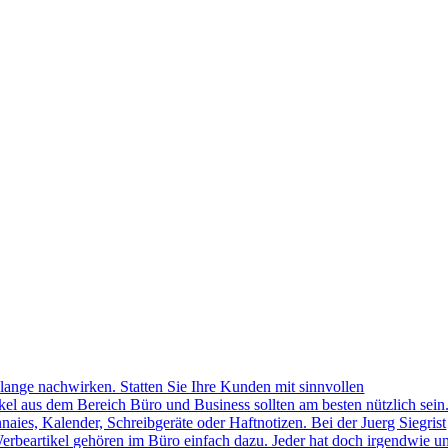
lange nachwirken. Statten Sie Ihre Kunden mit sinnvollen
kel aus dem Bereich Büro und Business sollten am besten nützlich sein
naies, Kalender, Schreibgeräte oder Haftnotizen. Bei der Juerg Siegrist
erbeartikel gehören im Büro einfach dazu. Jeder hat doch irgendwie u