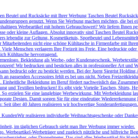
hen Beutel und Rucksäcke mit Ihrer Werbung Taschen Beutel Rucksäcke 
 Kundengruppen genutzt. Wenn Sie Werbung machen möchten, die bei ei
chhaltigen Werbeartikel mit hohem Gebrauchswert? Wir liefern Ihnen p
se oder kleine Auflagen. Absolut innovativ sind Taschen Beutel Ruc
s lebendig zur Geltung. Kosmetiketuis, Sportbeutel und Lebensmittelt
itarbeitenden nicht eine schöne Kühltasche in Firmenfarbe mit Ihrem
le Menschen verlagern Ihre Freizeit ins Freie. Eine bedruckte oder be
sich Kühltasche hervorragend.
irmenlogo. Bekleidung als Werbe- oder Kundengeschenk. Werbetextilien 
onzept! Wir bedrucken und besticken alles in professioneller Art und W
ann bedruckt oder zu bestickt werden. Bei der Juerg Siegrist Holding 
uch an passenden Accessoires fehlt es bei uns nicht. Neben Freizeitk
 Einheitliche Bekleidung im Beruf fördert nachweislich das Zusammeng
ng und Textilien bedrucken! Es gibt viele Vorteile Taschen, Shirts, H
. So erzielen Sie eine langlebige Werbewirkung. Mit Werbekleidung las
porate Design. Damit sorgen Sie für eine eindeutige Wiedererkennung
 Seit über 40 Jahren realisieren wir hochwertige Sonderanfertigungen.
nd Kunden
Wir realisieren individuelle Weihnachtsgeschenke oder Danke
hönheit, im täglichen Gebrauch sieht man Ihre Werbung immer wieder.
Werbeartikel-Werbeträger und zugleich nützliche und hilfreiche Beglei
raubenzieher, oder Doppelmeter. Das sind alles Werbeartikel für Han