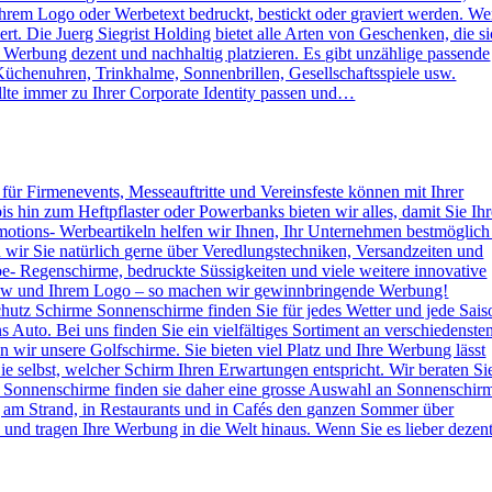
rem Logo oder Werbetext bedruckt, bestickt oder graviert werden. W
. Die Juerg Siegrist Holding bietet alle Arten von Geschenken, die s
e Werbung dezent und nachhaltig platzieren. Es gibt unzählige passende
Küchenuhren, Trinkhalme, Sonnenbrillen, Gesellschaftsspiele usw.
lte immer zu Ihrer Corporate Identity passen und…
s für Firmenevents, Messeauftritte und Vereinsfeste können mit Ihrer
hin zum Heftpflaster oder Powerbanks bieten wir alles, damit Sie Ihr
otions- Werbeartikeln helfen wir Ihnen, Ihr Unternehmen bestmöglich
n wir Sie natürlich gerne über Veredlungstechniken, Versandzeiten und
rbe- Regenschirme, bedruckte Süssigkeiten und viele weitere innovative
 How und Ihrem Logo – so machen wir gewinnbringende Werbung!
hutz Schirme Sonnenschirme finden Sie für jedes Wetter und jede Sais
 Auto. Bei uns finden Sie ein vielfältiges Sortiment an verschiedenste
wir unsere Golfschirme. Sie bieten viel Platz und Ihre Werbung lässt
e selbst, welcher Schirm Ihren Erwartungen entspricht. Wir beraten Si
 Sonnenschirme finden sie daher eine grosse Auswahl an Sonnenschir
g am Strand, in Restaurants und in Cafés den ganzen Sommer über
nd tragen Ihre Werbung in die Welt hinaus. Wenn Sie es lieber dezen