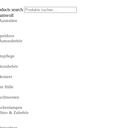
oducts search
umwoll
Australien
geridoos
Autozubehör
topflege
tozubehör
skratzer
te Hilfe
uchtwesten
schenlampen
Büro & Zubehör
tenordner