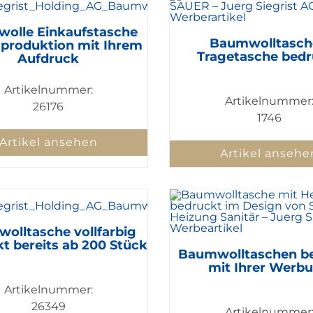
olle Einkaufstasche
Baumwolltasch
produktion mit Ihrem
Tragetasche bedr
Aufdruck
Artikelnummer:
Artikelnummer
26176
1746
Artikel ansehen
Artikel ansehe
olltasche vollfarbig
t bereits ab 200 Stück
Baumwolltaschen b
mit Ihrer Werb
Artikelnummer:
26349
Artikelnummer