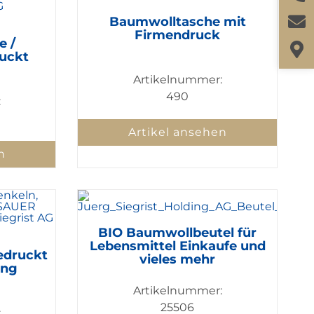
Baumwolltasche mit
Firmendruck
e /
uckt
Artikelnummer:
490
:
Artikel ansehen
n
BIO Baumwollbeutel für
Lebensmittel Einkaufe und
edruckt
vieles mehr
ung
Artikelnummer:
25506
: