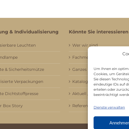
ung & Individualisierung
Könnte Sie interessieren
sierbare Leuchten
Wer wir sind
Co
andlampe
Fachmessebesuch
Um Ihnen ein optima
e & Sicherheitsmütze
Ganzes Sortiment
Cookies, um Gerätei
Sie diesen Technolo
lisierte Verpackungen
Kataloge
eindeutige IDs auf 
erteilen oder zurü
te Dichtstoffpresse
Aktuell / Saison
beeinträchtigt werd
 Box Story
Referenzen
Dienste verwalten
Annehme