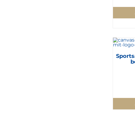
Sports
b