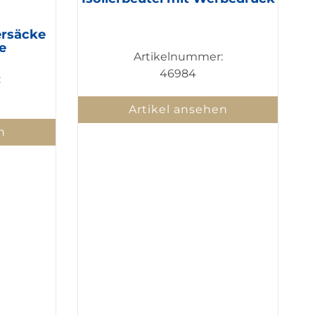
ersäcke
e
Artikelnummer:
46984
:
Artikel ansehen
n