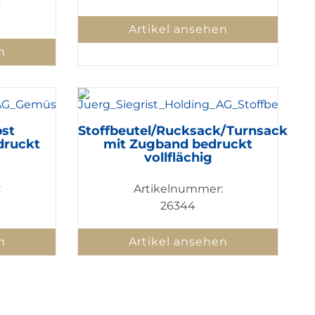
Artikel ansehen
n
st
Stoffbeutel/Rucksack/Turnsack
druckt
mit Zugband bedruckt
vollflächig
:
Artikelnummer:
26344
n
Artikel ansehen