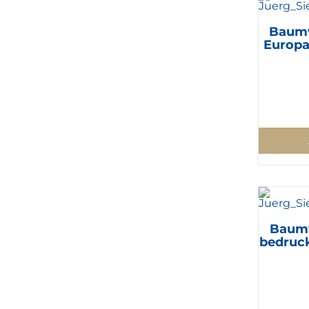
Baumw
Europa
Baumw
bedruck