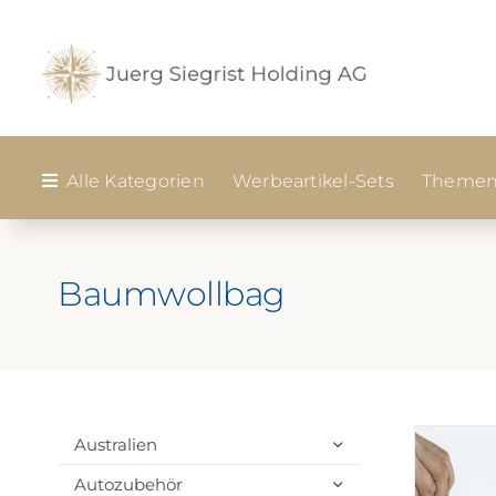
Zum
Inhalt
springen
Alle Kategorien
Werbeartikel-Sets
Themen
Baumwollbag
Australien
Autozubehör