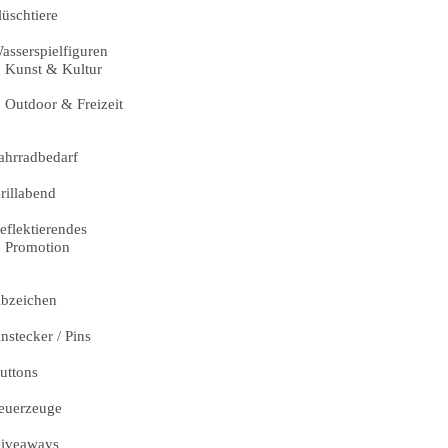
lüschtiere
asserspielfiguren
Kunst & Kultur
Outdoor & Freizeit
ahrradbedarf
rillabend
eflektierendes
Promotion
bzeichen
nstecker / Pins
uttons
euerzeuge
iveaways