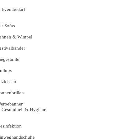
Eventbedarf
ir Sofas
ahnen & Wimpel
estivalbänder
iegestühle
ollups
itzkissen
onnenbrillen
erbebanner
Gesundheit & Hygiene
esinfektion
inweghandschuhe