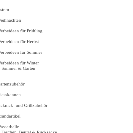
stern
eihnachten
erbeideen für Frühling
erbeideen für Herbst
erbeideen für Sommer
erbeideen für Winter
Sommer & Garten
artenzubehör
iesskannen
icknick- und Grillzubehör
trandartikel
asserbälle
Taschen, Beutel & Rucksäcke