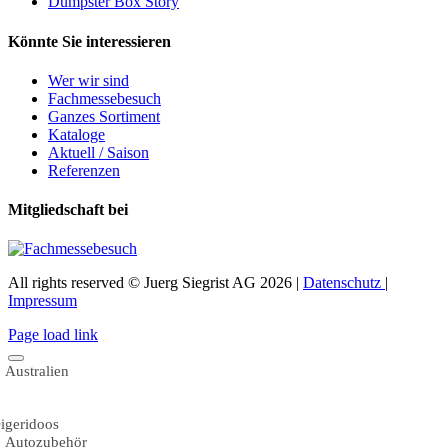
Dumpster Box Story
Könnte Sie interessieren
Wer wir sind
Fachmessebesuch
Ganzes Sortiment
Kataloge
Aktuell / Saison
Referenzen
Mitgliedschaft bei
All rights reserved © Juerg Siegrist AG 2026 |
Datenschutz
|
Impressum
Page load link
Australien
igeridoos
Autozubehör