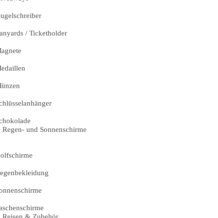
ugelschreiber
anyards / Ticketholder
agnete
edaillen
ünzen
chlüsselanhänger
chokolade
Regen- und Sonnenschirme
olfschirme
egenbekleidung
onnenschirme
aschenschirme
Reisen & Zubehör