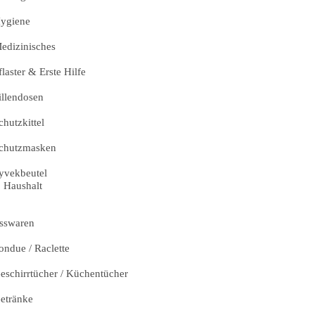
ygiene
edizinisches
flaster & Erste Hilfe
illendosen
chutzkittel
chutzmasken
yvekbeutel
Haushalt
sswaren
ondue / Raclette
eschirrtücher / Küchentücher
etränke