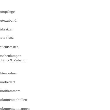
utopflege
utozubehör
iskratzer
rste Hilfe
euchtwesten
aschenlampen
Büro & Zubehör
ktenordner
ürobedarf
üroklammern
okumentenhüllen
okumentenmappen