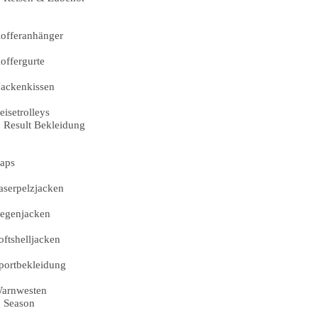
offeranhänger
offergurte
ackenkissen
eisetrolleys
Result Bekleidung
aps
aserpelzjacken
egenjacken
oftshelljacken
portbekleidung
arnwesten
Season