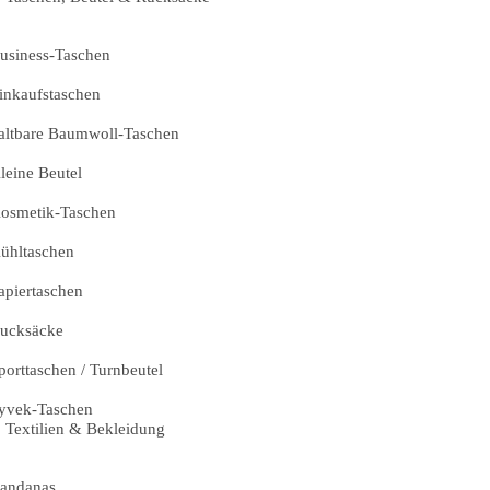
usiness-Taschen
inkaufstaschen
altbare Baumwoll-Taschen
leine Beutel
osmetik-Taschen
ühltaschen
apiertaschen
ucksäcke
porttaschen / Turnbeutel
yvek-Taschen
Textilien & Bekleidung
andanas