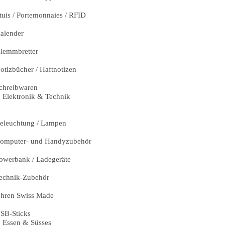
tuis / Portemonnaies / RFID
alender
lemmbretter
otizbücher / Haftnotizen
chreibwaren
Elektronik & Technik
eleuchtung / Lampen
omputer- und Handyzubehör
owerbank / Ladegeräte
echnik-Zubehör
hren Swiss Made
SB-Sticks
Essen & Süsses