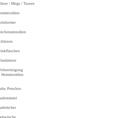
läser / Mugs / Tassen
eimtextilien
olzbretter
üchenutensilien
chürzen
rinkflaschen
anduhren
ohnreinigung
Heimtextilien
aby Ponchos
ademäntel
adetücher
ettwäsche