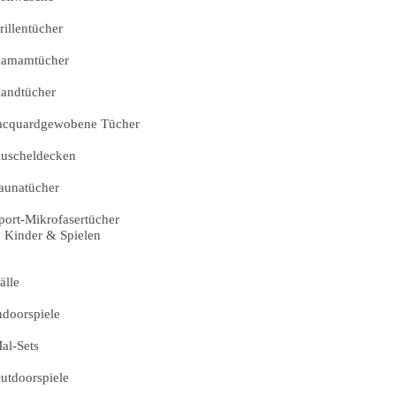
rillentücher
amamtücher
andtücher
acquardgewobene Tücher
uscheldecken
aunatücher
port-Mikrofasertücher
Kinder & Spielen
älle
ndoorspiele
al-Sets
utdoorspiele