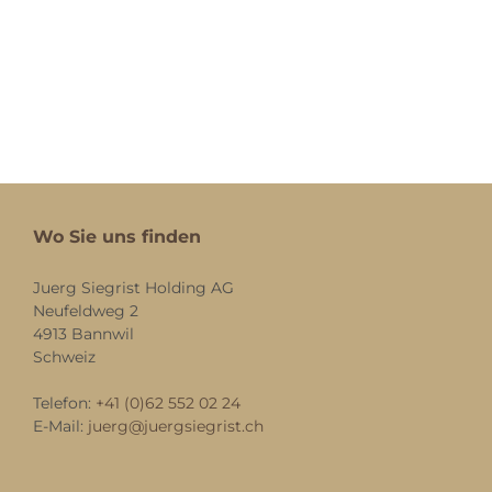
Wo Sie uns finden
Juerg Siegrist Holding AG
Neufeldweg 2
4913 Bannwil
Schweiz
Telefon:
+41 (0)62 552 02 24
E-Mail:
juerg@juergsiegrist.ch