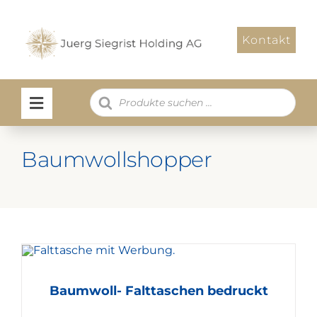
Zum
Inhalt
Kontakt
springen
Products
search
Baumwollshopper
Baumwoll- Falttaschen bedruckt