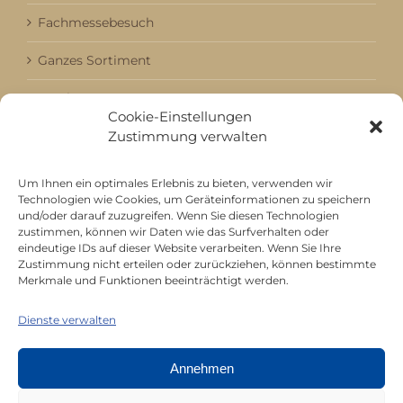
Fachmessebesuch
Ganzes Sortiment
Kataloge
Cookie-Einstellungen
Zustimmung verwalten
Aktuell / Saison
Referenzen
Um Ihnen ein optimales Erlebnis zu bieten, verwenden wir
Technologien wie Cookies, um Geräteinformationen zu speichern
und/oder darauf zuzugreifen. Wenn Sie diesen Technologien
zustimmen, können wir Daten wie das Surfverhalten oder
Mitgliedschaft bei
eindeutige IDs auf dieser Website verarbeiten. Wenn Sie Ihre
Zustimmung nicht erteilen oder zurückziehen, können bestimmte
Merkmale und Funktionen beeinträchtigt werden.
Dienste verwalten
Annehmen