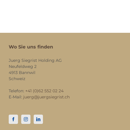
Wo Sie uns finden
Juerg Siegrist Holding AG
Neufeldweg 2
4913 Bannwil
Schweiz
Telefon:
+41 (0)62 552 02 24
E-Mail:
juerg@juergsiegrist.ch