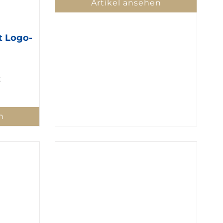
Artikel ansehen
t Logo-
:
n