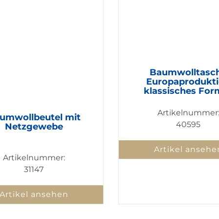
Baumwolltasc
Europaprodukt
klassisches For
Artikelnummer
umwollbeutel mit
40595
Netzgewebe
Artikel ansehe
Artikelnummer:
31147
Artikel ansehen