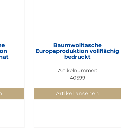
he
Baumwolltasche
ion
Europaproduktion vollflächig
mat
bedruckt
:
Artikelnummer:
40599
n
Artikel ansehen