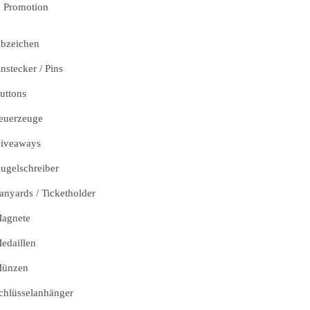
Promotion
bzeichen
nstecker / Pins
uttons
euerzeuge
iveaways
ugelschreiber
anyards / Ticketholder
agnete
edaillen
ünzen
chlüsselanhänger