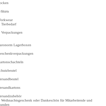
ocken
-Shirts
orkwear
Tierbedarf
Verpackungen
uronorm Lagerboxen
eschenkverpackungen
artonschachteln
chutzbeutel
ersandbeutel
ersandkartons
ersandzubehör
Weihnachtsgeschenk oder Dankeschön für Mitarbeitende und
unden