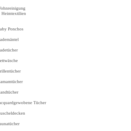
ohnreinigung
Heimtextilien
aby Ponchos
ademäntel
adetücher
ettwäsche
rillentücher
amamtücher
andtücher
acquardgewobene Tücher
uscheldecken
aunatücher