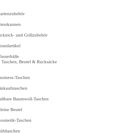
artenzubehör
iesskannen
icknick- und Grillzubehör
trandartikel
asserbälle
Taschen, Beutel & Rucksäcke
usiness-Taschen
inkaufstaschen
altbare Baumwoll-Taschen
leine Beutel
osmetik-Taschen
ühltaschen