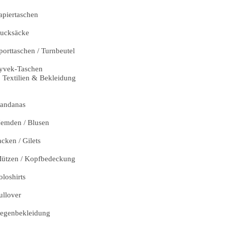
apiertaschen
ucksäcke
porttaschen / Turnbeutel
yvek-Taschen
Textilien & Bekleidung
andanas
emden / Blusen
acken / Gilets
ützen / Kopfbedeckung
oloshirts
ullover
egenbekleidung