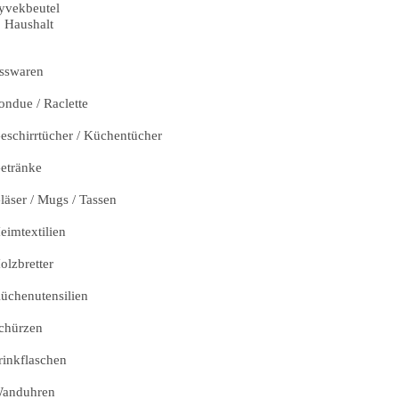
yvekbeutel
Haushalt
sswaren
ondue / Raclette
eschirrtücher / Küchentücher
etränke
läser / Mugs / Tassen
eimtextilien
olzbretter
üchenutensilien
chürzen
rinkflaschen
anduhren