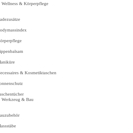
Wellness & Körperpflege
adezusätze
odymassindex
örperpflege
ippenbalsam
aniküre
ecessaires & Kosmetiktaschen
onnenschutz
aschentücher
Werkzeug & Bau
auzubehör
assstäbe