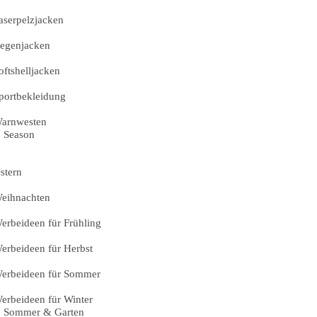
aserpelzjacken
egenjacken
oftshelljacken
portbekleidung
arnwesten
Season
stern
eihnachten
erbeideen für Frühling
erbeideen für Herbst
erbeideen für Sommer
erbeideen für Winter
Sommer & Garten