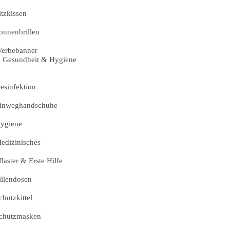
itzkissen
onnenbrillen
erbebanner
Gesundheit & Hygiene
esinfektion
inweghandschuhe
ygiene
edizinisches
flaster & Erste Hilfe
illendosen
chutzkittel
chutzmasken