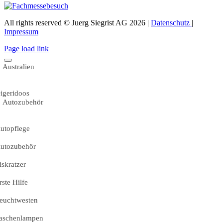
All rights reserved © Juerg Siegrist AG 2026 |
Datenschutz
|
Impressum
Page load link
Australien
igeridoos
Autozubehör
utopflege
utozubehör
iskratzer
rste Hilfe
euchtwesten
aschenlampen