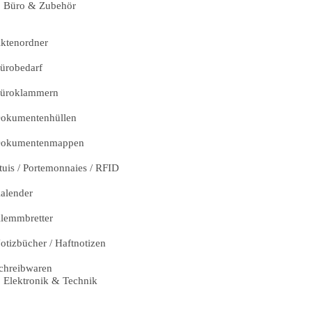
Büro & Zubehör
ktenordner
ürobedarf
üroklammern
okumentenhüllen
okumentenmappen
tuis / Portemonnaies / RFID
alender
lemmbretter
otizbücher / Haftnotizen
chreibwaren
Elektronik & Technik