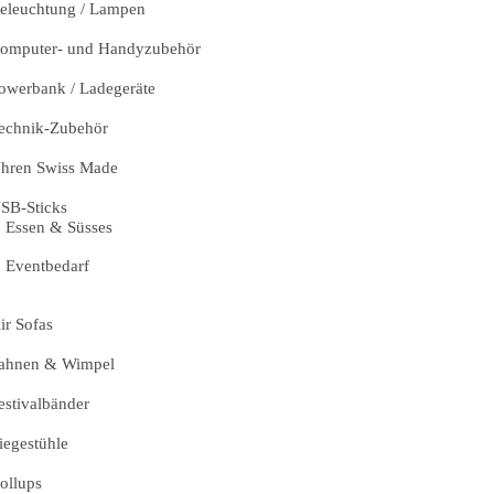
eleuchtung / Lampen
omputer- und Handyzubehör
owerbank / Ladegeräte
echnik-Zubehör
hren Swiss Made
SB-Sticks
Essen & Süsses
Eventbedarf
ir Sofas
ahnen & Wimpel
estivalbänder
iegestühle
ollups