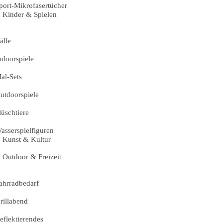
port-Mikrofasertücher
Kinder & Spielen
älle
ndoorspiele
al-Sets
utdoorspiele
lüschtiere
asserspielfiguren
Kunst & Kultur
Outdoor & Freizeit
ahrradbedarf
rillabend
eflektierendes