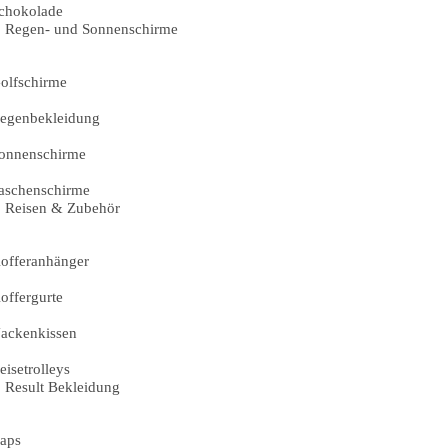
chokolade
Regen- und Sonnenschirme
olfschirme
egenbekleidung
onnenschirme
aschenschirme
Reisen & Zubehör
offeranhänger
offergurte
ackenkissen
eisetrolleys
Result Bekleidung
aps