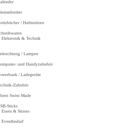
alender
lemmbretter
otizbücher / Haftnotizen
chreibwaren
Elektronik & Technik
eleuchtung / Lampen
omputer- und Handyzubehör
owerbank / Ladegeräte
echnik-Zubehör
hren Swiss Made
SB-Sticks
Essen & Süsses
Eventbedarf