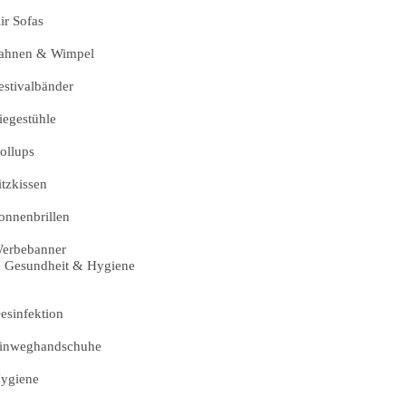
ir Sofas
ahnen & Wimpel
estivalbänder
iegestühle
ollups
itzkissen
onnenbrillen
erbebanner
Gesundheit & Hygiene
esinfektion
inweghandschuhe
ygiene