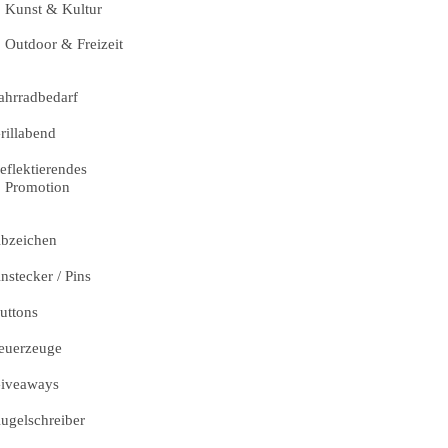
Kunst & Kultur
Outdoor & Freizeit
ahrradbedarf
rillabend
eflektierendes
Promotion
bzeichen
nstecker / Pins
uttons
euerzeuge
iveaways
ugelschreiber