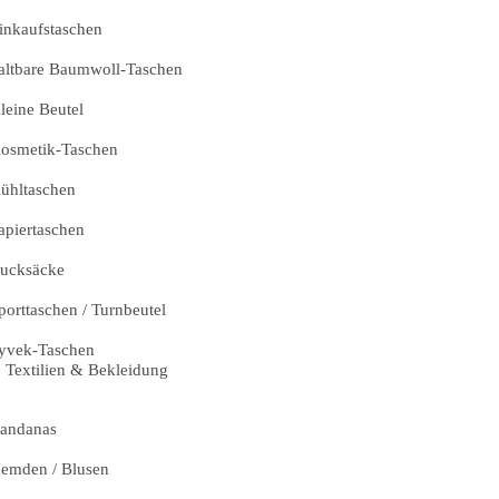
inkaufstaschen
altbare Baumwoll-Taschen
leine Beutel
osmetik-Taschen
ühltaschen
apiertaschen
ucksäcke
porttaschen / Turnbeutel
yvek-Taschen
Textilien & Bekleidung
andanas
emden / Blusen