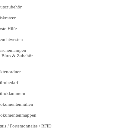
utozubehör
iskratzer
rste Hilfe
euchtwesten
aschenlampen
Büro & Zubehör
ktenordner
ürobedarf
üroklammern
okumentenhüllen
okumentenmappen
tuis / Portemonnaies / RFID