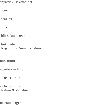
anyards / Ticketholder
agnete
edaillen
ünzen
chlüsselanhänger
chokolade
Regen- und Sonnenschirme
olfschirme
egenbekleidung
onnenschirme
aschenschirme
Reisen & Zubehör
offeranhänger