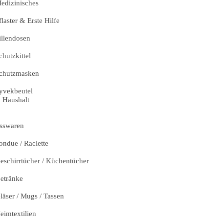
edizinisches
flaster & Erste Hilfe
illendosen
chutzkittel
chutzmasken
yvekbeutel
Haushalt
sswaren
ondue / Raclette
eschirrtücher / Küchentücher
etränke
läser / Mugs / Tassen
eimtextilien