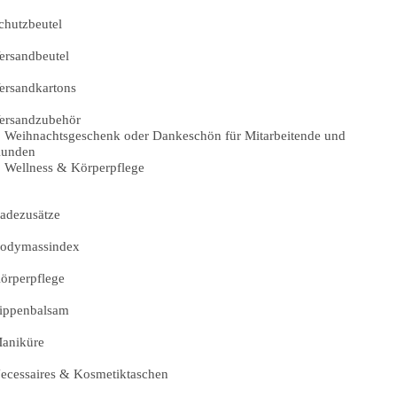
chutzbeutel
ersandbeutel
ersandkartons
ersandzubehör
Weihnachtsgeschenk oder Dankeschön für Mitarbeitende und
unden
Wellness & Körperpflege
adezusätze
odymassindex
örperpflege
ippenbalsam
aniküre
ecessaires & Kosmetiktaschen