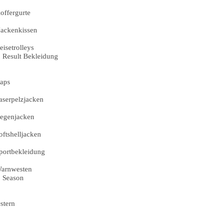
offergurte
ackenkissen
eisetrolleys
Result Bekleidung
aps
aserpelzjacken
egenjacken
oftshelljacken
portbekleidung
arnwesten
Season
stern