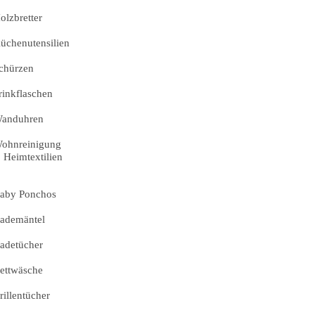
olzbretter
üchenutensilien
chürzen
rinkflaschen
anduhren
ohnreinigung
Heimtextilien
aby Ponchos
ademäntel
adetücher
ettwäsche
rillentücher