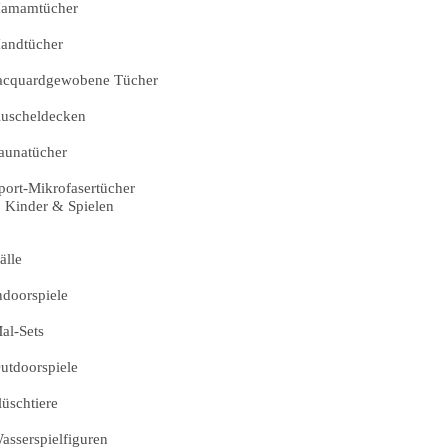
amamtücher
andtücher
acquardgewobene Tücher
uscheldecken
aunatücher
port-Mikrofasertücher
Kinder & Spielen
älle
ndoorspiele
al-Sets
utdoorspiele
lüschtiere
asserspielfiguren