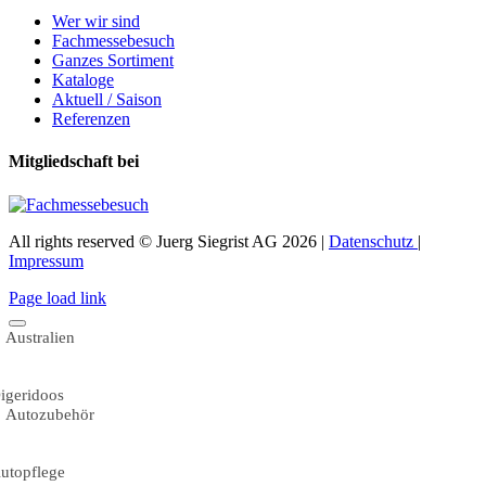
Wer wir sind
Fachmessebesuch
Ganzes Sortiment
Kataloge
Aktuell / Saison
Referenzen
Mitgliedschaft bei
All rights reserved © Juerg Siegrist AG 2026 |
Datenschutz
|
Impressum
Page load link
Australien
igeridoos
Autozubehör
utopflege