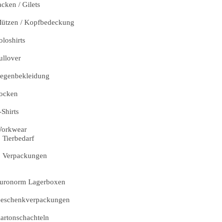
acken / Gilets
ützen / Kopfbedeckung
oloshirts
ullover
egenbekleidung
ocken
-Shirts
orkwear
Tierbedarf
Verpackungen
uronorm Lagerboxen
eschenkverpackungen
artonschachteln