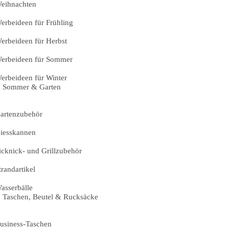
eihnachten
erbeideen für Frühling
erbeideen für Herbst
erbeideen für Sommer
erbeideen für Winter
Sommer & Garten
artenzubehör
iesskannen
icknick- und Grillzubehör
trandartikel
asserbälle
Taschen, Beutel & Rucksäcke
usiness-Taschen