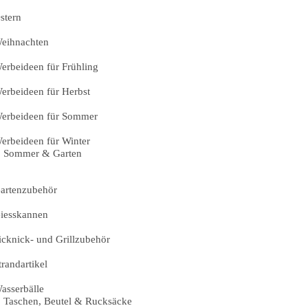
stern
eihnachten
erbeideen für Frühling
erbeideen für Herbst
erbeideen für Sommer
erbeideen für Winter
Sommer & Garten
artenzubehör
iesskannen
icknick- und Grillzubehör
trandartikel
asserbälle
Taschen, Beutel & Rucksäcke