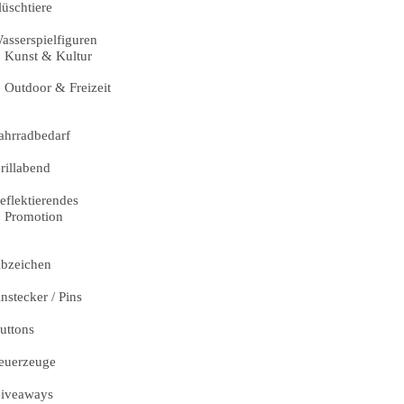
lüschtiere
asserspielfiguren
Kunst & Kultur
Outdoor & Freizeit
ahrradbedarf
rillabend
eflektierendes
Promotion
bzeichen
nstecker / Pins
uttons
euerzeuge
iveaways