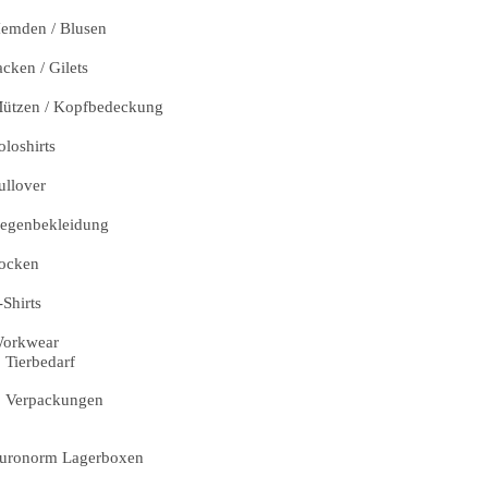
emden / Blusen
acken / Gilets
ützen / Kopfbedeckung
oloshirts
ullover
egenbekleidung
ocken
-Shirts
orkwear
Tierbedarf
Verpackungen
uronorm Lagerboxen