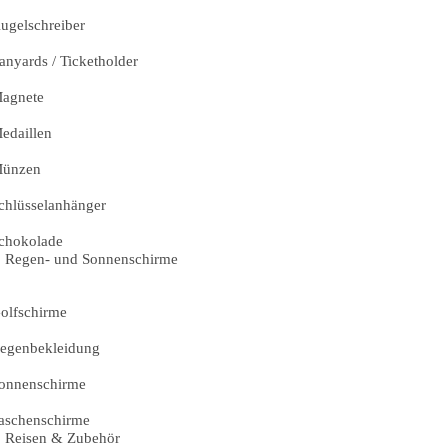
ugelschreiber
anyards / Ticketholder
agnete
edaillen
ünzen
chlüsselanhänger
chokolade
Regen- und Sonnenschirme
olfschirme
egenbekleidung
onnenschirme
aschenschirme
Reisen & Zubehör