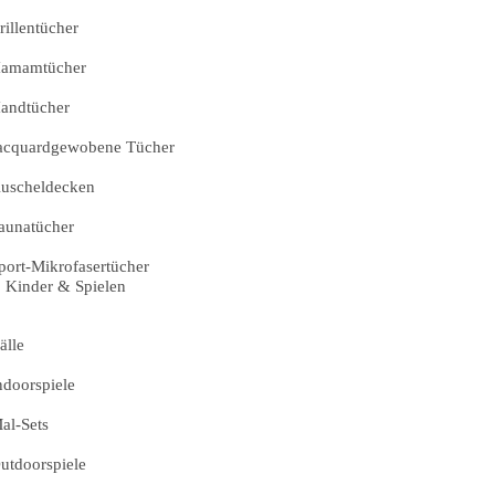
rillentücher
amamtücher
andtücher
acquardgewobene Tücher
uscheldecken
aunatücher
port-Mikrofasertücher
Kinder & Spielen
älle
ndoorspiele
al-Sets
utdoorspiele