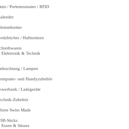
tuis / Portemonnaies / RFID
alender
lemmbretter
otizbücher / Haftnotizen
chreibwaren
Elektronik & Technik
eleuchtung / Lampen
omputer- und Handyzubehör
owerbank / Ladegeräte
echnik-Zubehör
hren Swiss Made
SB-Sticks
Essen & Süsses