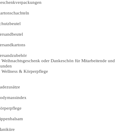
eschenkverpackungen
artonschachteln
chutzbeutel
ersandbeutel
ersandkartons
ersandzubehör
Weihnachtsgeschenk oder Dankeschön für Mitarbeitende und
unden
Wellness & Körperpflege
adezusätze
odymassindex
örperpflege
ippenbalsam
aniküre