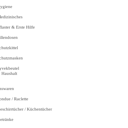
ygiene
edizinisches
flaster & Erste Hilfe
illendosen
chutzkittel
chutzmasken
yvekbeutel
Haushalt
sswaren
ondue / Raclette
eschirrtücher / Küchentücher
etränke