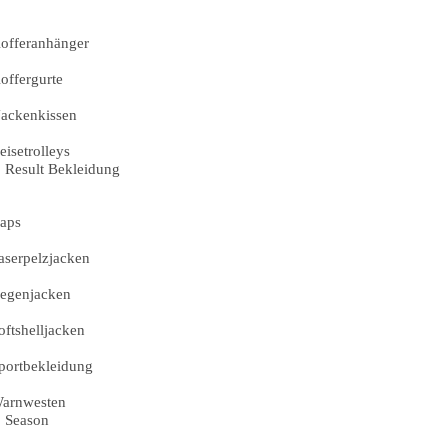
offeranhänger
offergurte
ackenkissen
eisetrolleys
Result Bekleidung
aps
aserpelzjacken
egenjacken
oftshelljacken
portbekleidung
arnwesten
Season