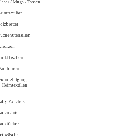
läser / Mugs / Tassen
eimtextilien
olzbretter
üchenutensilien
chürzen
rinkflaschen
anduhren
ohnreinigung
Heimtextilien
aby Ponchos
ademäntel
adetücher
ettwäsche