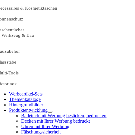
ecessaires & Kosmetiktaschen
onnenschutz
aschentücher
Werkzeug & Bau
auzubehör
assstäbe
ulti-Tools
ictorinox
Werbeartikel-Sets
Themenkataloge
Hintergrundbilder
Produktentwicklung
Badetuch mit Werbung besticken, bedrucken
Decken mit Ihrer Werbung bedruckt
Uhren mit Ihrer Werbung
Fälschungssicherheit