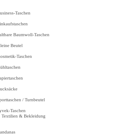
usiness-Taschen
inkaufstaschen
altbare Baumwoll-Taschen
leine Beutel
osmetik-Taschen
ühltaschen
apiertaschen
ucksäcke
porttaschen / Turnbeutel
yvek-Taschen
Textilien & Bekleidung
andanas