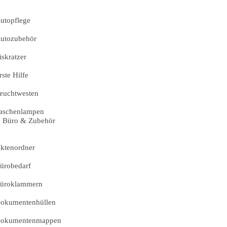
utopflege
utozubehör
iskratzer
rste Hilfe
euchtwesten
aschenlampen
Büro & Zubehör
ktenordner
ürobedarf
üroklammern
okumentenhüllen
okumentenmappen