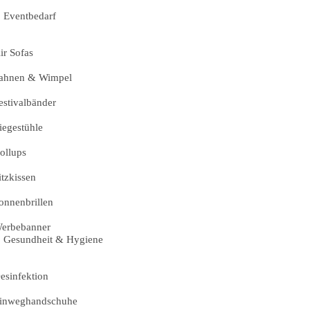
Eventbedarf
ir Sofas
ahnen & Wimpel
estivalbänder
iegestühle
ollups
itzkissen
onnenbrillen
erbebanner
Gesundheit & Hygiene
esinfektion
inweghandschuhe