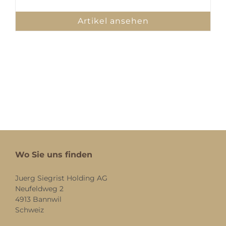
Artikel ansehen
Wo Sie uns finden
Juerg Siegrist Holding AG
Neufeldweg 2
4913 Bannwil
Schweiz