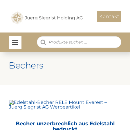
Zum
Inhalt
Kontakt
springen
Products
search
Bechers
Becher unzerbrechlich aus Edelstahl
bedruckt