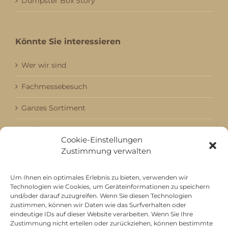
Dumpster Box Story
Könnte Sie interessieren
Wer wir sind
Fachmessebesuch
Ganzes Sortiment
Kataloge
Cookie-Einstellungen
Zustimmung verwalten
Aktuell / Saison
Referenzen
Um Ihnen ein optimales Erlebnis zu bieten, verwenden wir
Technologien wie Cookies, um Geräteinformationen zu speichern
und/oder darauf zuzugreifen. Wenn Sie diesen Technologien
zustimmen, können wir Daten wie das Surfverhalten oder
Mitgliedschaft bei
eindeutige IDs auf dieser Website verarbeiten. Wenn Sie Ihre
Zustimmung nicht erteilen oder zurückziehen, können bestimmte