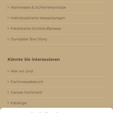
Warnweste & Sicherheitsmütze
Individualisierte Verpackungen
Patentierte Dichtstoffpresse
Dumpster Box Story
Könnte Sie interessieren
Wer wir sind
Fachmessebesuch
Ganzes Sortiment
Kataloge