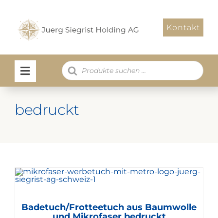
Zum
Inhalt
Kontakt
springen
Products
search
bedruckt
Badetuch/Frotteetuch aus Baumwolle
und Mikrofaser bedruckt